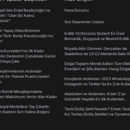
taylı'dan Erdal Beşikçioğlu'na
Hava Durumu
ştiri: "Ulan Siz Kamu
isiniz"
Son Depremler Listesi
n Yapay Zeka Biriminin
Evlilik Yıl Dönümü Sözleri! En Özel
ki Türk: Koray Kavukçuoğlu'nu
Romantik, Duygusal ve Resimli Evlilik 
m!
dönümü Mesajları
Rüyada Altın Görmek: Gerçekler de
a Kuvvetleri'nin İlk Kadın
Saadetiniz de Çil Çil Altınlarda Saklı Ol
nin Dedesinin Çanakkale Gazisi
rtaya Çıktı
Doğal Taşların Merak Edilen Tüm Etkil
Enerjileri ve Şifa Alanları: Hangi Doğa
eştirmelerinin Ardından
Ne İşe Yarar?
nin En Yüksek Puanlı Liseleri
Emojilerin Anlamları: 2023 WhatsApp
du
Instagram ve Twitter'da En Çok Kulla
Emojiler ve Anlamları
rı Komik Mesajlaşmalarla
Atasözleri ve Anlamları: A'dan Z'ye
den Maksimum Verim Alan Kişiler
Gündelik Hayatta En Sık Kullanılan
Atasözleri ve Anlamları
isiydi Modellere Taş Çıkarttı:
Tavla Diziliş Şekli Nasıldır? Erkek Tavl
an Kadının Son Haline Beğeni
Kız Tavlası Diziliş Şekilleri ve Oynama
Yönleri