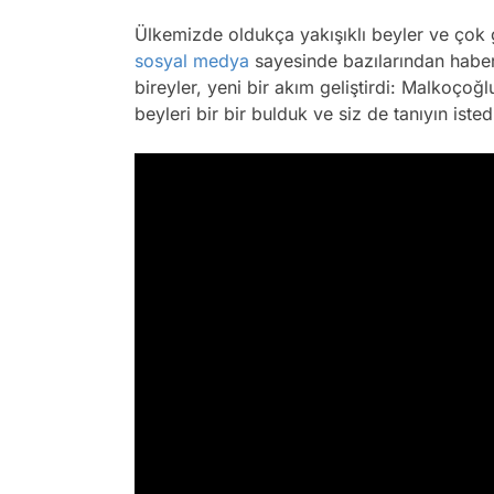
Ülkemizde oldukça yakışıklı beyler ve çok 
sosyal medya
sayesinde bazılarından haber
bireyler, yeni bir akım geliştirdi: Malkoçoğ
beyleri bir bir bulduk ve siz de tanıyın isted