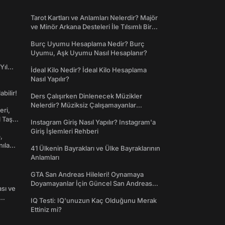
Tarot Kartları ve Anlamları Nelerdir? Majör
ve Minör Arkana Desteleri İle Tılsımlı Bir
Dünyaya Giriş
Burç Uyumu Hesaplama Nedir? Burç
Uyumu, Aşk Uyumu Nasıl Hesaplanır?
Yıl
İdeal Kilo Nedir? İdeal Kilo Hesaplama
Nasıl Yapılır?
abilir!
Ders Çalışırken Dinlenecek Müzikler
Nelerdir? Müziksiz Çalışamayanlar
eri,
Toplanın!
l Taş
Instagram Giriş Nasıl Yapılır? Instagram'a
Giriş İşlemleri Rehberi
,
nılan
41 Ülkenin Bayrakları ve Ülke Bayraklarının
Anlamları
GTA San Andreas Hileleri! Oynamaya
Doyamayanlar İçin Güncel San Andreas
ası ve
Şifreleri
IQ Testi: IQ'unuzun Kaç Olduğunu Merak
Ettiniz mi?