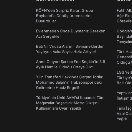
KÖFN'den Sürpriz Karar: Grubu
Fatih Al
Boyband'e Dönüştüreceklerini
Ağır Ele
Duyurdular
Görevlis
Evlenmeden Önce Duymanız Gereken
Google'ı
Acı Gerçekler
Başında
Tanıyalı
Batı Nil Virüsü Alarmı: Sivrisineklerden
Yayılıyor, Vaka Sayısı Hızla Artıyor!
Türk Hav
Generali
Anne Oluyor: Şarkıcı Ece Seçkin'in 3,5
Olduğu O
Aylık Hamile Olduğu Ortaya Çıktı
LGS Yerl
Yılın Transferi Hakkında Çarpıcı İddia:
Türkiye'
Mohamed Salah'ın Trabzonspor’daki
Belli Ol
Gelirlerine Haciz Engeli!
Yaptıkla
Türkiye'nin Ünlü AVM'si Kapandı, Tüm
İletişim
Mağazalar Boşaltıldı: Metro Çıkışını
Kullananlara Uyarı Yapıldı
Tarla İşç
Viral Ol
Yağdı