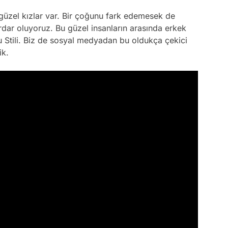
güzel kızlar var. Bir çoğunu fark edemesek de
dar oluyoruz. Bu güzel insanların arasında erkek
lu Stili. Biz de sosyal medyadan bu oldukça çekici
ik.