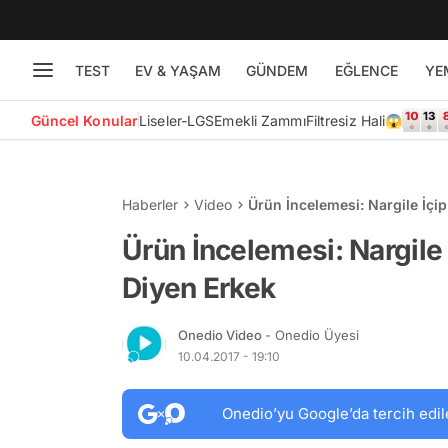
TEST
EV & YAŞAM
GÜNDEM
EĞLENCE
YE
Güncel Konular
Liseler-LGS
Emekli Zammı
Filtresiz Hali😱
Haberler
Video
Ürün İncelemesi: Nargile İçi
Ürün İncelemesi: Nargile
Diyen Erkek
Onedio Video
- Onedio Üyesi
10.04.2017 - 19:10
Onedio’yu Google’da tercih edil