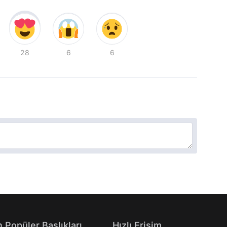
28
6
6
 Popüler Başlıkları
Hızlı Erişim