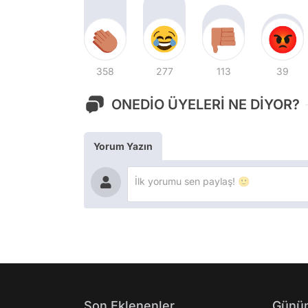
358
277
113
39
ONEDİO ÜYELERİ NE DİYOR?
Yorum Yazın
Son Eklenenler
Günün