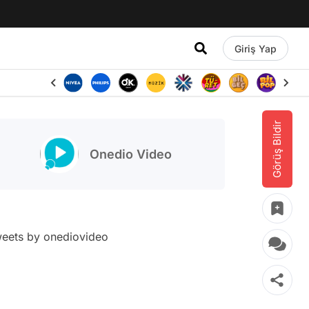
Giriş Yap
Görüş Bildir
Onedio Video
eets by onediovideo