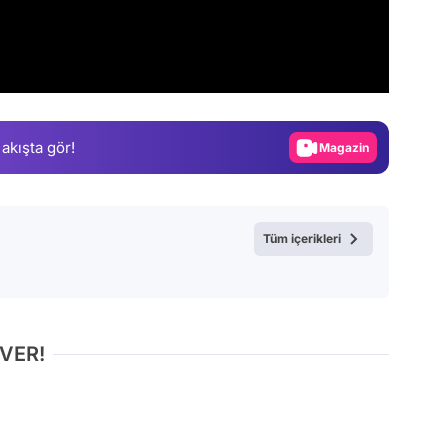
Video
Test
Gündem
 akışta gör!
Magazin
Video
Test
Tüm içerikleri
 VER!