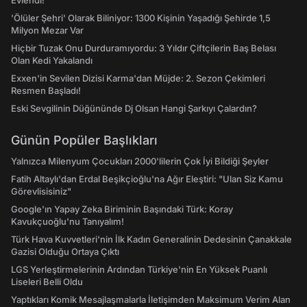
Evlendi!
'Ölüler Şehri' Olarak Biliniyor: 1300 Kişinin Yaşadığı Şehirde 1,5
Milyon Mezar Var
Hiçbir Tuzak Onu Durduramıyordu: 3 Yıldır Çiftçilerin Baş Belası
Olan Kedi Yakalandı
Exxen'in Sevilen Dizisi Karma'dan Müjde: 2. Sezon Çekimleri
Resmen Başladı!
Eski Sevgilinin Düğününde Dj Olsan Hangi Şarkıyı Çalardın?
Günün Popüler Başlıkları
Yalnızca Milenyum Çocukları 2000'lilerin Çok İyi Bildiği Şeyler
Fatih Altaylı'dan Erdal Beşikçioğlu'na Ağır Eleştiri: "Ulan Siz Kamu
Görevlisisiniz"
Google'ın Yapay Zeka Biriminin Başındaki Türk: Koray
Kavukçuoğlu'nu Tanıyalım!
Türk Hava Kuvvetleri'nin İlk Kadın Generalinin Dedesinin Çanakkale
Gazisi Olduğu Ortaya Çıktı
LGS Yerleştirmelerinin Ardından Türkiye'nin En Yüksek Puanlı
Liseleri Belli Oldu
Yaptıkları Komik Mesajlaşmalarla İletişimden Maksimum Verim Alan