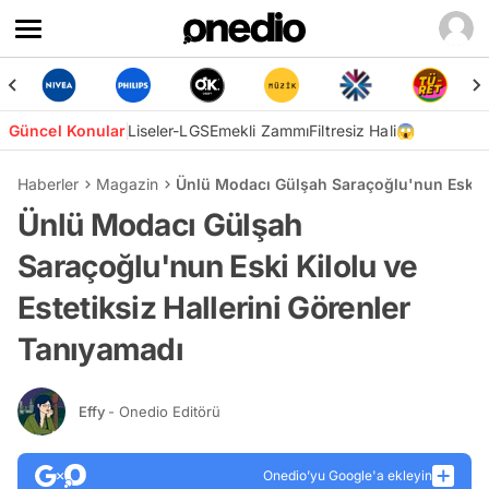
Güncel Konular
Liseler-LGS
Emekli Zammı
Filtresiz Hali😱
Haberler
Magazin
Ünlü Modacı Gülşah Saraçoğlu'nun Eski Ki
Ünlü Modacı Gülşah
Saraçoğlu'nun Eski Kilolu ve
Estetiksiz Hallerini Görenler
Tanıyamadı
Effy
- Onedio Editörü
Onedio’yu Google'a ekleyin