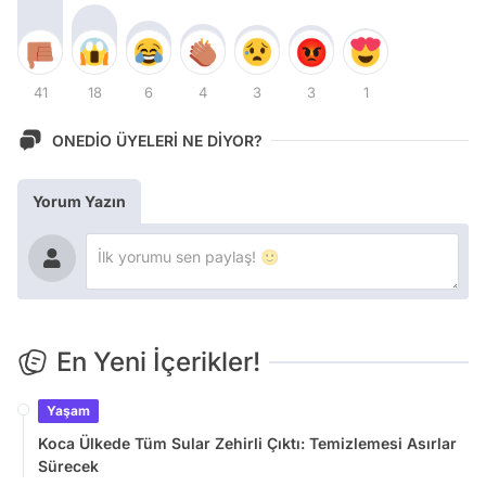
41
18
6
4
3
3
1
ONEDİO ÜYELERİ NE DİYOR?
Yorum Yazın
En Yeni İçerikler!
Yaşam
Koca Ülkede Tüm Sular Zehirli Çıktı: Temizlemesi Asırlar
Sürecek