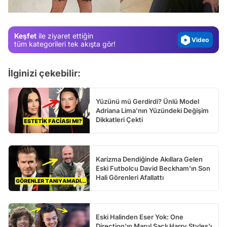
Gündem
Magazin
Keşfet
ile ziyaret ettiğin
Video
tüm kategorileri tek akışta gör!
Test
İlginizi çekebilir:
Yüzünü mü Gerdirdi? Ünlü Model
Adriana Lima'nın Yüzündeki Değişim
Dikkatleri Çekti
Karizma Dendiğinde Akıllara Gelen
Eski Futbolcu David Beckham'ın Son
Hali Görenleri Afallattı
Eski Halinden Eser Yok: One
Direction'ın Marul Saçlı Harry Styles'ı