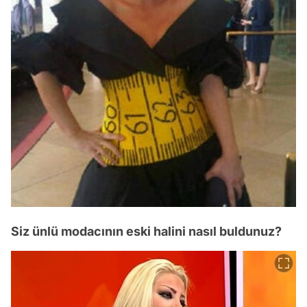
Siz ünlü modacının eski halini nasıl buldunuz?