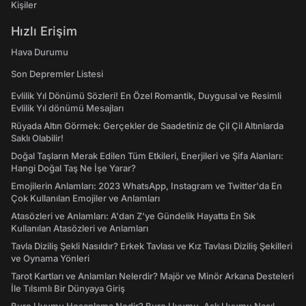
Kişiler
Hızlı Erişim
Hava Durumu
Son Depremler Listesi
Evlilik Yıl Dönümü Sözleri! En Özel Romantik, Duygusal ve Resimli
Evlilik Yıl dönümü Mesajları
Rüyada Altın Görmek: Gerçekler de Saadetiniz de Çil Çil Altınlarda
Saklı Olabilir!
Doğal Taşların Merak Edilen Tüm Etkileri, Enerjileri ve Şifa Alanları:
Hangi Doğal Taş Ne İşe Yarar?
Emojilerin Anlamları: 2023 WhatsApp, Instagram ve Twitter'da En
Çok Kullanılan Emojiler ve Anlamları
Atasözleri ve Anlamları: A'dan Z'ye Gündelik Hayatta En Sık
Kullanılan Atasözleri ve Anlamları
Tavla Diziliş Şekli Nasıldır? Erkek Tavlası ve Kız Tavlası Diziliş Şekilleri
ve Oynama Yönleri
Tarot Kartları ve Anlamları Nelerdir? Majör ve Minör Arkana Desteleri
İle Tılsımlı Bir Dünyaya Giriş