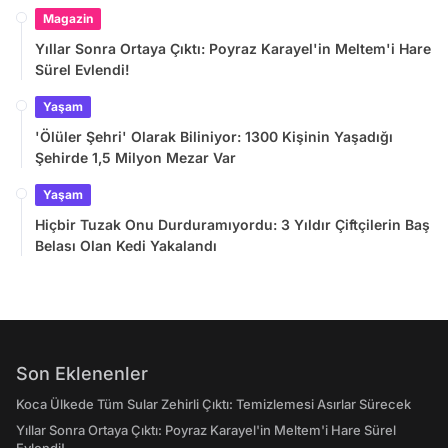
Magazin
Yıllar Sonra Ortaya Çıktı: Poyraz Karayel'in Meltem'i Hare
Sürel Evlendi!
Yaşam
'Ölüler Şehri' Olarak Biliniyor: 1300 Kişinin Yaşadığı
Şehirde 1,5 Milyon Mezar Var
Yaşam
Hiçbir Tuzak Onu Durduramıyordu: 3 Yıldır Çiftçilerin Baş
Belası Olan Kedi Yakalandı
Son Eklenenler
Koca Ülkede Tüm Sular Zehirli Çıktı: Temizlemesi Asırlar Sürecek
Yıllar Sonra Ortaya Çıktı: Poyraz Karayel'in Meltem'i Hare Sürel