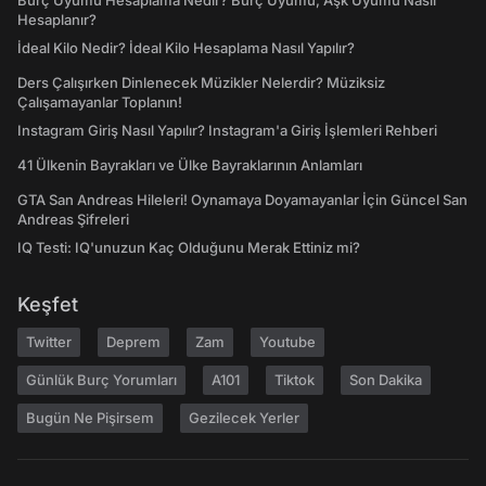
Burç Uyumu Hesaplama Nedir? Burç Uyumu, Aşk Uyumu Nasıl
Hesaplanır?
İdeal Kilo Nedir? İdeal Kilo Hesaplama Nasıl Yapılır?
Ders Çalışırken Dinlenecek Müzikler Nelerdir? Müziksiz
Çalışamayanlar Toplanın!
Instagram Giriş Nasıl Yapılır? Instagram'a Giriş İşlemleri Rehberi
41 Ülkenin Bayrakları ve Ülke Bayraklarının Anlamları
GTA San Andreas Hileleri! Oynamaya Doyamayanlar İçin Güncel San
Andreas Şifreleri
IQ Testi: IQ'unuzun Kaç Olduğunu Merak Ettiniz mi?
Keşfet
Twitter
Deprem
Zam
Youtube
Günlük Burç Yorumları
A101
Tiktok
Son Dakika
Bugün Ne Pişirsem
Gezilecek Yerler