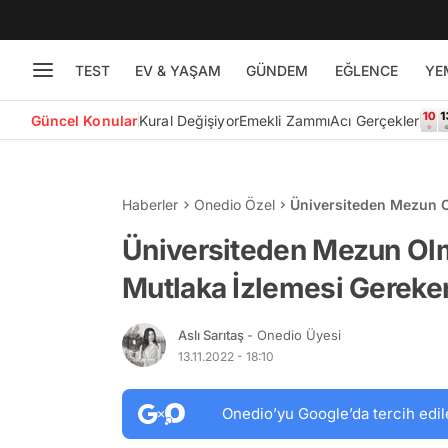
TEST
EV & YAŞAM
GÜNDEM
EĞLENCE
YE
Güncel Konular
Kural Değişiyor
Emekli Zammı
Acı Gerçekler
Haberler
Onedio Özel
Üniversiteden Mezun O
Belgesel
Üniversiteden Mezun Ol
Mutlaka İzlemesi Gereke
Aslı Sarıtaş
- Onedio Üyesi
13.11.2022 - 18:10
Onedio’yu Google’da tercih edil