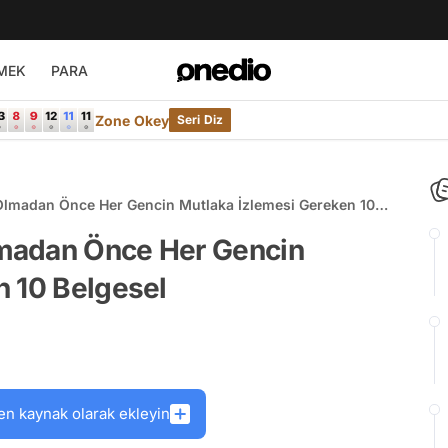
MEK
PARA
Zone Okey
Seri Diz
lmadan Önce Her Gencin Mutlaka İzlemesi Gereken 10
madan Önce Her Gencin
n 10 Belgesel
en kaynak olarak ekleyin