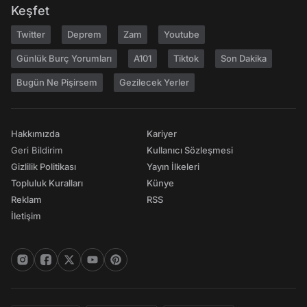
Keşfet
Twitter
Deprem
Zam
Youtube
Günlük Burç Yorumları
A101
Tiktok
Son Dakika
Bugün Ne Pişirsem
Gezilecek Yerler
Hakkımızda
Kariyer
Geri Bildirim
Kullanıcı Sözleşmesi
Gizlilik Politikası
Yayın İlkeleri
Topluluk Kuralları
Künye
Reklam
RSS
İletişim