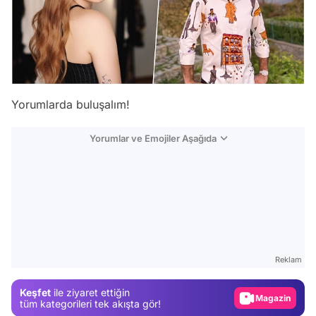
Yorumlarda buluşalım!
Yorumlar ve Emojiler Aşağıda
Video
Test
Gündem
Reklam
Magazin
Keşfet
ile ziyaret ettiğin
tüm kategorileri tek akışta gör!
Video