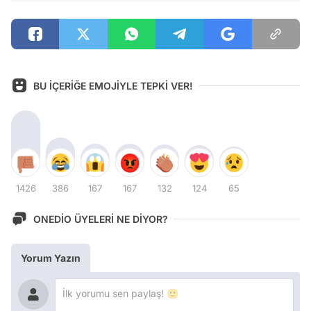
BU İÇERİĞE EMOJİYLE TEPKİ VER!
1426
386
167
167
132
124
65
ONEDİO ÜYELERİ NE DİYOR?
Yorum Yazın