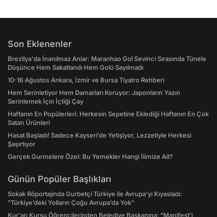
Son Eklenenler
Brezilya'da İnanılmaz Anlar: Maranhao Gol Sevinci Sırasında Tünele
Düşünce Hem Sakatlandı Hem Golü Sayılmadı
10-16 Ağustos Ankara, İzmir ve Bursa Tiyatro Rehberi
Hem Serinletiyor Hem Damarları Koruyor: Japonların Yazın
Serinlemek İçin İçtiği Çay
Haftanın En Popülerleri: Herkesin Sepetine Eklediği Haftanın En Çok
Satan Ürünleri
Hasat Başladı! Sadece Kayseri’de Yetişiyor, Lezzetiyle Herkesi
Şaşırtıyor
Gerçek Gurmelere Özel: Bu Yemekler Hangi İlimize Ait?
Günün Popüler Başlıkları
Sokak Röportajında Gurbetçi Türkiye ile Avrupa'yı Kıyasladı:
"Türkiye’deki Yolların Çoğu Avrupa’da Yok"
Kur'an Kursu Öğrencilerinden Belediye Başkanına: "Manifest’i