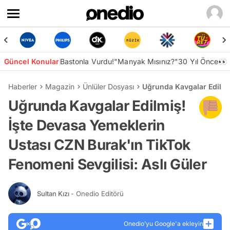
Güncel Konular
Bastonla Vurdu!
"Manyak Mısınız?"
30 Yıl Önce👀
Haberler
Magazin
Ünlüler Dosyası
Uğrunda Kavgalar Edilmiş
Uğrunda Kavgalar Edilmiş!
İşte Devasa Yemeklerin
Ustası CZN Burak'ın TikTok
Fenomeni Sevgilisi: Aslı Güler
Sultan Kızı
- Onedio Editörü
Onedio’yu Google'a ekleyin