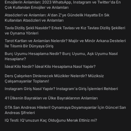
Emojilerin Anlamları: 2023 WhatsApp, Instagram ve Twitter'da En
Çok Kullanılan Emojiler ve Anlamları
Atasözleri ve Anlamları: A'dan Z'ye Gündelik Hayatta En Sık
Kullanılan Atasözleri ve Anlamları
Tavla Diziliş Şekli Nasıldır? Erkek Tavlası ve Kız Tavlası Diziliş Şekilleri
ve Oynama Yönleri
Tarot Kartları ve Anlamları Nelerdir? Majör ve Minör Arkana Desteleri
İle Tılsımlı Bir Dünyaya Giriş
Burç Uyumu Hesaplama Nedir? Burç Uyumu, Aşk Uyumu Nasıl
Hesaplanır?
İdeal Kilo Nedir? İdeal Kilo Hesaplama Nasıl Yapılır?
Ders Çalışırken Dinlenecek Müzikler Nelerdir? Müziksiz
Çalışamayanlar Toplanın!
Instagram Giriş Nasıl Yapılır? Instagram'a Giriş İşlemleri Rehberi
41 Ülkenin Bayrakları ve Ülke Bayraklarının Anlamları
GTA San Andreas Hileleri! Oynamaya Doyamayanlar İçin Güncel San
Andreas Şifreleri
IQ Testi: IQ'unuzun Kaç Olduğunu Merak Ettiniz mi?