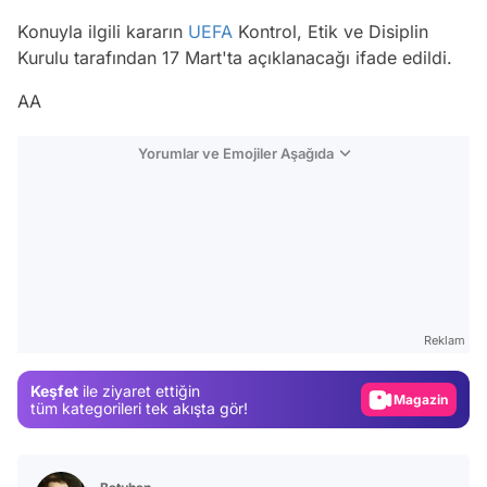
Konuyla ilgili kararın
UEFA
Kontrol, Etik ve Disiplin
Kurulu tarafından 17 Mart'ta açıklanacağı ifade edildi.
AA
Yorumlar ve Emojiler Aşağıda
Video
Test
Reklam
Gündem
Keşfet
ile ziyaret ettiğin
Magazin
tüm kategorileri tek akışta gör!
Video
Test