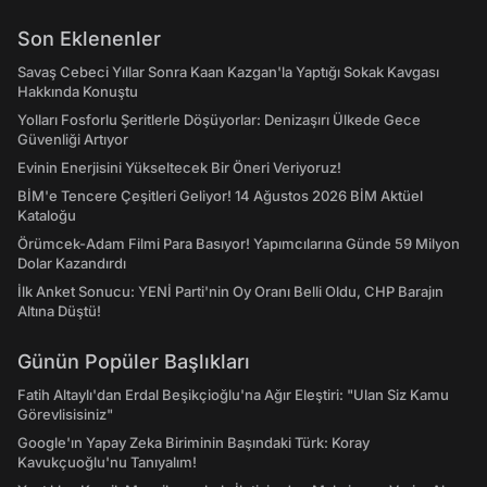
Son Eklenenler
Savaş Cebeci Yıllar Sonra Kaan Kazgan'la Yaptığı Sokak Kavgası
Hakkında Konuştu
Yolları Fosforlu Şeritlerle Döşüyorlar: Denizaşırı Ülkede Gece
Güvenliği Artıyor
Evinin Enerjisini Yükseltecek Bir Öneri Veriyoruz!
BİM'e Tencere Çeşitleri Geliyor! 14 Ağustos 2026 BİM Aktüel
Kataloğu
Örümcek-Adam Filmi Para Basıyor! Yapımcılarına Günde 59 Milyon
Dolar Kazandırdı
İlk Anket Sonucu: YENİ Parti'nin Oy Oranı Belli Oldu, CHP Barajın
Altına Düştü!
Günün Popüler Başlıkları
Fatih Altaylı'dan Erdal Beşikçioğlu'na Ağır Eleştiri: "Ulan Siz Kamu
Görevlisisiniz"
Google'ın Yapay Zeka Biriminin Başındaki Türk: Koray
Kavukçuoğlu'nu Tanıyalım!