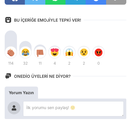
BU İÇERİĞE EMOJİYLE TEPKİ VER!
114
32
11
4
2
2
0
ONEDİO ÜYELERİ NE DİYOR?
Yorum Yazın