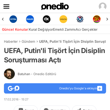
Güncel Konular
Kural Değişiyor
Emekli Zammı
Acı Gerçekler
Haberler
Gündem
UEFA, Putin'li Tişört İçin Disiplin Soruştu
UEFA, Putin'li Tişört İçin Disiplin
Soruşturması Açtı
Batuhan
- Onedio Editörü
Onedio’yu Google'a ekleyin
17.02.2016 - 15:27