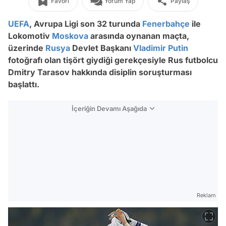
Favori
Yorum Yap
Paylaş
UEFA
, Avrupa Ligi son 32 turunda
Fenerbahçe
ile
Lokomotiv
Moskova
arasında oynanan maçta,
üzerinde
Rusya
Devlet Başkanı
Vladimir Putin
fotoğrafı olan tişört giydiği gerekçesiyle Rus futbolcu
Dmitry Tarasov hakkında disiplin soruşturması
başlattı.
İçeriğin Devamı Aşağıda
Reklam