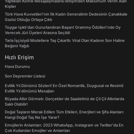
Yaptıkları Komik Mesajlaşmalarla İletişimden Maksimum Verim Alan
Kişiler
Türk Hava Kuvvetleri'nin İlk Kadın Generalinin Dedesinin Çanakkale
Gazisi Olduğu Ortaya Çıktı
Toygar Işıklı'dan Gururlandıran Başarı! Grammy Ödülleri'nde Oy
Verecek Jüri Üyeleri Arasına Seçildi
Tarla İşçisiydi Modellere Taş Çıkarttı: Viral Olan Kadının Son Haline
Beğeni Yağdı
Hızlı Erişim
Hava Durumu
Son Depremler Listesi
Evlilik Yıl Dönümü Sözleri! En Özel Romantik, Duygusal ve Resimli
Evlilik Yıl dönümü Mesajları
Rüyada Altın Görmek: Gerçekler de Saadetiniz de Çil Çil Altınlarda
Saklı Olabilir!
Doğal Taşların Merak Edilen Tüm Etkileri, Enerjileri ve Şifa Alanları:
Hangi Doğal Taş Ne İşe Yarar?
Emojilerin Anlamları: 2023 WhatsApp, Instagram ve Twitter'da En
Çok Kullanılan Emojiler ve Anlamları