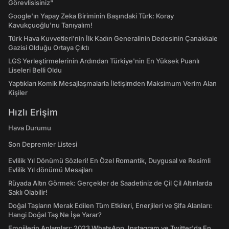
Görevlisisiniz"
Google'ın Yapay Zeka Biriminin Başındaki Türk: Koray
Kavukçuoğlu'nu Tanıyalım!
Türk Hava Kuvvetleri'nin İlk Kadın Generalinin Dedesinin Çanakkale
Gazisi Olduğu Ortaya Çıktı
LGS Yerleştirmelerinin Ardından Türkiye'nin En Yüksek Puanlı
Liseleri Belli Oldu
Yaptıkları Komik Mesajlaşmalarla İletişimden Maksimum Verim Alan
Kişiler
Hızlı Erişim
Hava Durumu
Son Depremler Listesi
Evlilik Yıl Dönümü Sözleri! En Özel Romantik, Duygusal ve Resimli
Evlilik Yıl dönümü Mesajları
Rüyada Altın Görmek: Gerçekler de Saadetiniz de Çil Çil Altınlarda
Saklı Olabilir!
Doğal Taşların Merak Edilen Tüm Etkileri, Enerjileri ve Şifa Alanları:
Hangi Doğal Taş Ne İşe Yarar?
Emojilerin Anlamları: 2023 WhatsApp, Instagram ve Twitter'da En