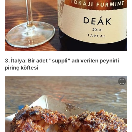
3. İtalya: Bir adet "supplì" adı verilen peynirli
pirinç köftesi