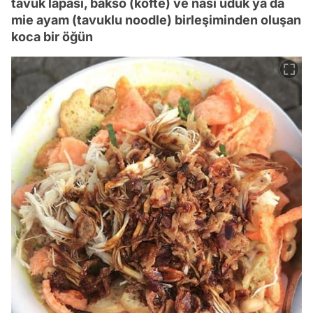
tavuk lapası, bakso (köfte) ve nasi uduk ya da
mie ayam (tavuklu noodle) birleşiminden oluşan
koca bir öğün