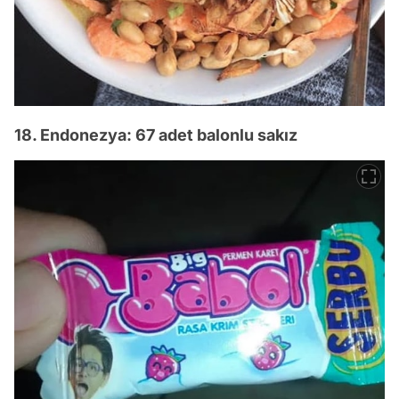
18. Endonezya: 67 adet balonlu sakız