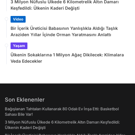
3 Milyon Nüfuslu Ülkede 6 Kilometrelik Altın Damarı
Keşfedildi: Ülkenin Kaderi Değişti
Video
Bir İçerik Üreticisi Babasının Yanlışlıkla Aldığı Taşlık
Araziden Yıllar İçinde Orman Yaratmasını Anlattı
Yaşam
Ülkenin Sokaklarına 1 Milyon Ağaç Dikilecek: Klimalara
Veda Edecekler
Son Eklenenler
Bağışlanan Tahtaları Kullanarak 80 Odalı Ev İnşa Etti: Basketbol
Sahası Bile Var!
3 Milyon Nüfuslu Ülkede 6 Kilometrelik Altın Damarı Keşfedildi:
Ülkenin Kaderi Değişti