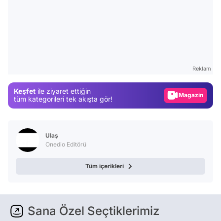
Video
Test
Reklam
Gündem
Keşfet
ile ziyaret ettiğin
Magazin
tüm kategorileri tek akışta gör!
Video
Test
Ulaş
Onedio Editörü
Tüm içerikleri
Sana Özel Seçtiklerimiz