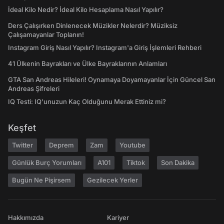
İdeal Kilo Nedir? İdeal Kilo Hesaplama Nasıl Yapılır?
Ders Çalışırken Dinlenecek Müzikler Nelerdir? Müziksiz
Çalışamayanlar Toplanın!
Instagram Giriş Nasıl Yapılır? Instagram'a Giriş İşlemleri Rehberi
41 Ülkenin Bayrakları ve Ülke Bayraklarının Anlamları
GTA San Andreas Hileleri! Oynamaya Doyamayanlar İçin Güncel San
Andreas Şifreleri
IQ Testi: IQ'unuzun Kaç Olduğunu Merak Ettiniz mi?
Keşfet
Twitter
Deprem
Zam
Youtube
Günlük Burç Yorumları
A101
Tiktok
Son Dakika
Bugün Ne Pişirsem
Gezilecek Yerler
Hakkımızda
Kariyer