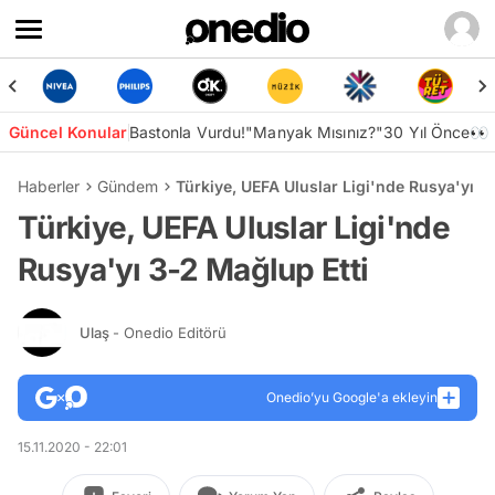
Güncel Konular
Bastonla Vurdu!
"Manyak Mısınız?"
30 Yıl Önce👀
Haberler
Gündem
Türkiye, UEFA Uluslar Ligi'nde Rusya'yı 3
Türkiye, UEFA Uluslar Ligi'nde
Rusya'yı 3-2 Mağlup Etti
Ulaş
- Onedio Editörü
Onedio’yu Google'a ekleyin
15.11.2020 - 22:01