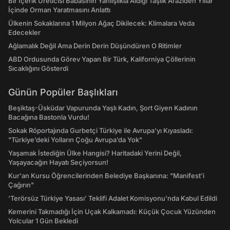
Bir İçerik Üreticisi Babasının Yanlışlıkla Aldığı Taşlık Araziden Yıllar
İçinde Orman Yaratmasını Anlattı
Ülkenin Sokaklarına 1 Milyon Ağaç Dikilecek: Klimalara Veda
Edecekler
Ağlamalık Değil Ama Derin Derin Düşündüren O Ritimler
ABD Ordusunda Görev Yapan Bir Türk, Kaliforniya Çöllerinin
Sıcaklığını Gösterdi
Günün Popüler Başlıkları
Beşiktaş-Üsküdar Vapurunda Yaşlı Kadın, Şort Giyen Kadının
Bacağına Bastonla Vurdu!
Sokak Röportajında Gurbetçi Türkiye ile Avrupa'yı Kıyasladı:
"Türkiye’deki Yolların Çoğu Avrupa’da Yok"
Yaşamak İstediğin Ülke Hangisi? Haritadaki Yerini Değil,
Yaşayacağın Hayatı Seçiyorsun!
Kur'an Kursu Öğrencilerinden Belediye Başkanına: "Manifest’i
Çağırın"
‘Terörsüz Türkiye Yasası’ Teklifi Adalet Komisyonu'nda Kabul Edildi
Kemerini Takmadığı İçin Uçak Kalkamadı: Küçük Çocuk Yüzünden
Yolcular 1 Gün Bekledi