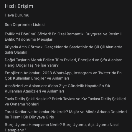
Hızlı Erişim
Hava Durumu
Son Depremler Listesi
Evlilik Yıl Dönümü Sözleri! En Özel Romantik, Duygusal ve Resimli
Evlilik Yıl dönümü Mesajları
Rüyada Altın Görmek: Gerçekler de Saadetiniz de Çil Çil Altınlarda
Saklı Olabilir!
Doğal Taşların Merak Edilen Tüm Etkileri, Enerjileri ve Şifa Alanları:
Hangi Doğal Taş Ne İşe Yarar?
Emojilerin Anlamları: 2023 WhatsApp, Instagram ve Twitter'da En
Çok Kullanılan Emojiler ve Anlamları
Atasözleri ve Anlamları: A'dan Z'ye Gündelik Hayatta En Sık
Kullanılan Atasözleri ve Anlamları
Tavla Diziliş Şekli Nasıldır? Erkek Tavlası ve Kız Tavlası Diziliş Şekilleri
ve Oynama Yönleri
Tarot Kartları ve Anlamları Nelerdir? Majör ve Minör Arkana Desteleri
İle Tılsımlı Bir Dünyaya Giriş
Burç Uyumu Hesaplama Nedir? Burç Uyumu, Aşk Uyumu Nasıl
Hesaplanır?