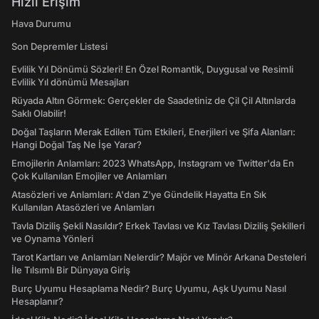
Hızlı Erişim
Hava Durumu
Son Depremler Listesi
Evlilik Yıl Dönümü Sözleri! En Özel Romantik, Duygusal ve Resimli
Evlilik Yıl dönümü Mesajları
Rüyada Altın Görmek: Gerçekler de Saadetiniz de Çil Çil Altınlarda
Saklı Olabilir!
Doğal Taşların Merak Edilen Tüm Etkileri, Enerjileri ve Şifa Alanları:
Hangi Doğal Taş Ne İşe Yarar?
Emojilerin Anlamları: 2023 WhatsApp, Instagram ve Twitter'da En
Çok Kullanılan Emojiler ve Anlamları
Atasözleri ve Anlamları: A'dan Z'ye Gündelik Hayatta En Sık
Kullanılan Atasözleri ve Anlamları
Tavla Diziliş Şekli Nasıldır? Erkek Tavlası ve Kız Tavlası Diziliş Şekilleri
ve Oynama Yönleri
Tarot Kartları ve Anlamları Nelerdir? Majör ve Minör Arkana Desteleri
İle Tılsımlı Bir Dünyaya Giriş
Burç Uyumu Hesaplama Nedir? Burç Uyumu, Aşk Uyumu Nasıl
Hesaplanır?