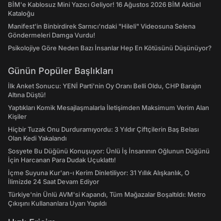
BİM'e Kablosuz Mini Yazıcı Geliyor! 16 Ağustos 2026 BİM Aktüel
Kataloğu
Manifest'in Binbirdirek Sarnıcı'ndaki "Hileli" Videosuna Selena
Göndermeleri Damga Vurdu!
Psikolojiye Göre Neden Bazı İnsanlar Hep En Kötüsünü Düşünüyor?
Günün Popüler Başlıkları
İlk Anket Sonucu: YENİ Parti'nin Oy Oranı Belli Oldu, CHP Barajın
Altına Düştü!
Yaptıkları Komik Mesajlaşmalarla İletişimden Maksimum Verim Alan
Kişiler
Hiçbir Tuzak Onu Durduramıyordu: 3 Yıldır Çiftçilerin Baş Belası
Olan Kedi Yakalandı
Sosyete Bu Düğünü Konuşuyor: Ünlü İş İnsanının Oğlunun Düğünü
İçin Harcanan Para Dudak Uçuklattı!
İçme Suyuna Kur'an-ı Kerim Dinletiliyor: 31 Yıllık Alışkanlık, O
İlimizde 24 Saat Devam Ediyor
Türkiye'nin Ünlü AVM'si Kapandı, Tüm Mağazalar Boşaltıldı: Metro
Çıkışını Kullananlara Uyarı Yapıldı