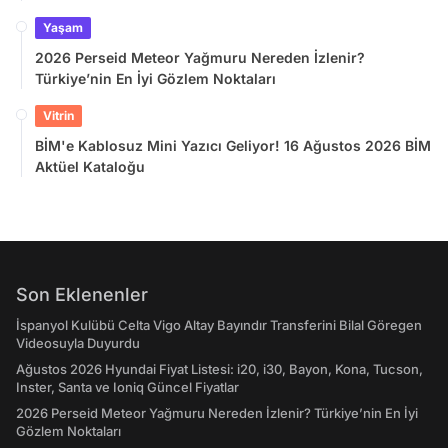
Yaşam
2026 Perseid Meteor Yağmuru Nereden İzlenir?
Türkiye’nin En İyi Gözlem Noktaları
Vitrin
BİM'e Kablosuz Mini Yazıcı Geliyor! 16 Ağustos 2026 BİM
Aktüel Kataloğu
Son Eklenenler
İspanyol Kulübü Celta Vigo Altay Bayındır Transferini Bilal Göregen
Videosuyla Duyurdu
Ağustos 2026 Hyundai Fiyat Listesi: i20, i30, Bayon, Kona, Tucson,
Inster, Santa ve Ioniq Güncel Fiyatlar
2026 Perseid Meteor Yağmuru Nereden İzlenir? Türkiye’nin En İyi
Gözlem Noktaları