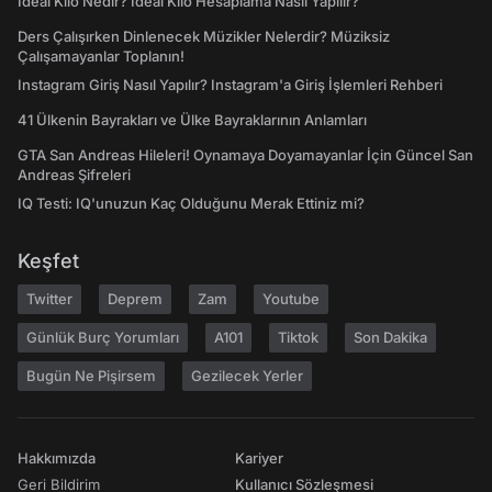
İdeal Kilo Nedir? İdeal Kilo Hesaplama Nasıl Yapılır?
Ders Çalışırken Dinlenecek Müzikler Nelerdir? Müziksiz
Çalışamayanlar Toplanın!
Instagram Giriş Nasıl Yapılır? Instagram'a Giriş İşlemleri Rehberi
41 Ülkenin Bayrakları ve Ülke Bayraklarının Anlamları
GTA San Andreas Hileleri! Oynamaya Doyamayanlar İçin Güncel San
Andreas Şifreleri
IQ Testi: IQ'unuzun Kaç Olduğunu Merak Ettiniz mi?
Keşfet
Twitter
Deprem
Zam
Youtube
Günlük Burç Yorumları
A101
Tiktok
Son Dakika
Bugün Ne Pişirsem
Gezilecek Yerler
Hakkımızda
Kariyer
Geri Bildirim
Kullanıcı Sözleşmesi