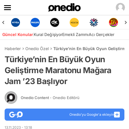
Güncel Konular
Kural Değişiyor
Emekli Zammı
Acı Gerçekler
Haberler
Onedio Özel
Türkiye’nin En Büyük Oyun Geliştirm
Türkiye’nin En Büyük Oyun
Geliştirme Maratonu Mağara
Jam ’23 Başlıyor
Onedio Content
- Onedio Editörü
Onedio’yu Google'a ekleyin
13.11.2023 - 13:18