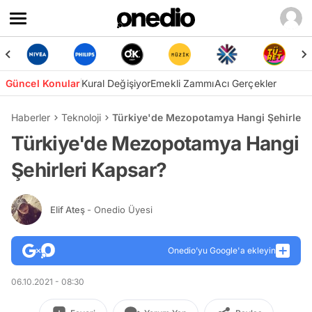
Güncel Konular
Kural Değişiyor
Emekli Zammı
Acı Gerçekler
Haberler
Teknoloji
Türkiye'de Mezopotamya Hangi Şehirleri
Türkiye'de Mezopotamya Hangi
Şehirleri Kapsar?
Elif Ateş
- Onedio Üyesi
Onedio’yu Google'a ekleyin
06.10.2021 - 08:30