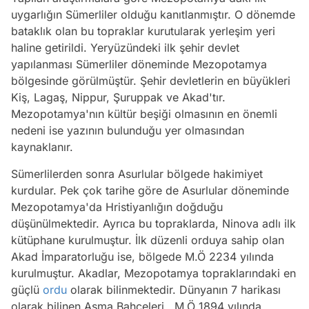
uygarlığın Sümerliler olduğu kanıtlanmıştır. O dönemde
bataklık olan bu topraklar kurutularak yerleşim yeri
haline getirildi. Yeryüzündeki ilk şehir devlet
yapılanması Sümerliler döneminde Mezopotamya
bölgesinde görülmüştür. Şehir devletlerin en büyükleri
Kiş, Lagaş, Nippur, Şuruppak ve Akad'tır.
Mezopotamya'nın kültür beşiği olmasının en önemli
nedeni ise yazının bulunduğu yer olmasından
kaynaklanır.
Sümerlilerden sonra Asurlular bölgede hakimiyet
kurdular. Pek çok tarihe göre de Asurlular döneminde
Mezopotamya'da Hristiyanlığın doğduğu
düşünülmektedir. Ayrıca bu topraklarda, Ninova adlı ilk
kütüphane kurulmuştur. İlk düzenli orduya sahip olan
Akad İmparatorluğu ise, bölgede M.Ö 2234 yılında
kurulmuştur. Akadlar, Mezopotamya topraklarındaki en
güçlü
ordu
olarak bilinmektedir. Dünyanın 7 harikası
olarak bilinen Asma Bahçeleri, M.Ö 1894 yılında