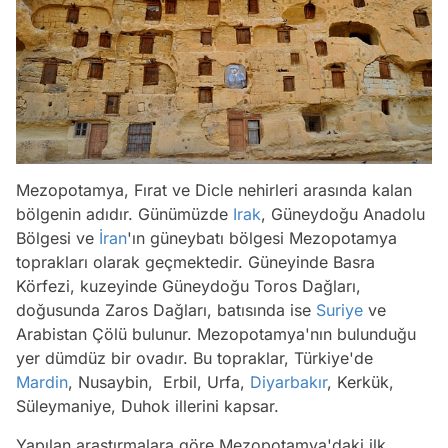
Mezopotamya, Fırat ve Dicle nehirleri arasında kalan
bölgenin adıdır. Günümüzde
Irak
, Güneydoğu Anadolu
Bölgesi ve
İran
'ın güneybatı bölgesi Mezopotamya
toprakları olarak geçmektedir. Güneyinde Basra
Körfezi, kuzeyinde Güneydoğu Toros Dağları,
doğusunda Zaros Dağları, batısında ise
Suriye
ve
Arabistan Çölü bulunur. Mezopotamya'nın bulunduğu
yer dümdüz bir ovadır. Bu topraklar, Türkiye'de
Mardin
, Nusaybin, Erbil, Urfa,
Diyarbakır
, Kerkük,
Süleymaniye, Duhok illerini kapsar.
Yapılan araştırmalara göre Mezopotamya'daki ilk