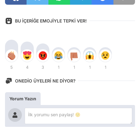
BU İÇERİĞE EMOJİYLE TEPKİ VER!
5
4
3
1
1
1
1
ONEDİO ÜYELERİ NE DİYOR?
Yorum Yazın