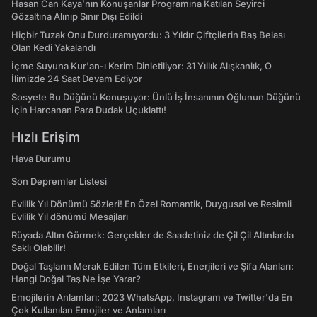
Hasan Can Kaya’nın Konuşanlar Programına Katılan Seyirci
Gözaltına Alınıp Sınır Dışı Edildi
Hiçbir Tuzak Onu Durduramıyordu: 3 Yıldır Çiftçilerin Baş Belası
Olan Kedi Yakalandı
İçme Suyuna Kur'an-ı Kerim Dinletiliyor: 31 Yıllık Alışkanlık, O
İlimizde 24 Saat Devam Ediyor
Sosyete Bu Düğünü Konuşuyor: Ünlü İş İnsanının Oğlunun Düğünü
İçin Harcanan Para Dudak Uçuklattı!
Hızlı Erişim
Hava Durumu
Son Depremler Listesi
Evlilik Yıl Dönümü Sözleri! En Özel Romantik, Duygusal ve Resimli
Evlilik Yıl dönümü Mesajları
Rüyada Altın Görmek: Gerçekler de Saadetiniz de Çil Çil Altınlarda
Saklı Olabilir!
Doğal Taşların Merak Edilen Tüm Etkileri, Enerjileri ve Şifa Alanları:
Hangi Doğal Taş Ne İşe Yarar?
Emojilerin Anlamları: 2023 WhatsApp, Instagram ve Twitter'da En
Çok Kullanılan Emojiler ve Anlamları