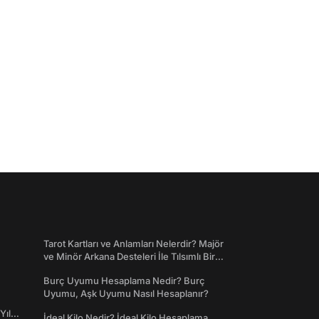
Tarot Kartları ve Anlamları Nelerdir? Majör
ve Minör Arkana Desteleri İle Tılsımlı Bir
Dünyaya Giriş
Burç Uyumu Hesaplama Nedir? Burç
Uyumu, Aşk Uyumu Nasıl Hesaplanır?
Yıl
İdeal Kilo Nedir? İdeal Kilo Hesaplama