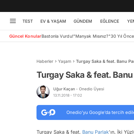
TEST
EV & YAŞAM
GÜNDEM
EĞLENCE
YE
Güncel Konular
Bastonla Vurdu!
"Manyak Mısınız?"
30 Yıl Önc
Haberler
Yaşam
Turgay Saka & feat. Banu Par
Turgay Saka & feat. Banu P
Uğur Kaçan
- Onedio Üyesi
13.11.2018 - 17:02
Onedio’yu Google’da tercih edil
Turgay Saka & feat.
Banu Parlak
'ın, İki Yü