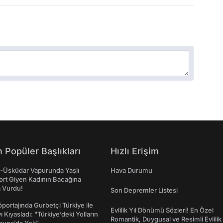
 Popüler Başlıkları
Hızlı Erişim
ş-Üsküdar Vapurunda Yaşlı
Hava Durumu
ort Giyen Kadının Bacağına
a Vurdu!
Son Depremler Listesi
portajında Gurbetçi Türkiye ile
Evlilik Yıl Dönümü Sözleri! En Özel
ı Kıyasladı: "Türkiye’deki Yolların
Romantik, Duygusal ve Resimli Evlilik 