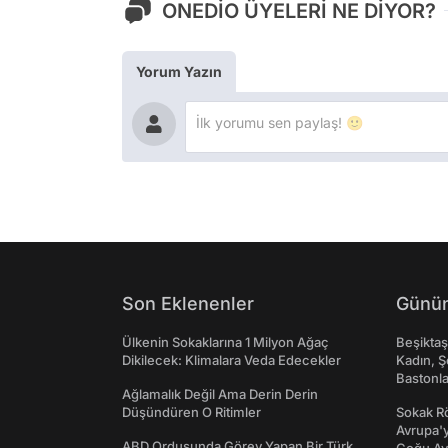
ONEDİO ÜYELERİ NE DİYOR?
Yorum Yazın
Son Eklenenler
Günün
Ülkenin Sokaklarına 1 Milyon Ağaç
Beşikta
Dikilecek: Klimalara Veda Edecekler
Kadın, Ş
Bastonl
Ağlamalık Değil Ama Derin Derin
Düşündüren O Ritimler
Sokak Rö
Avrupa'y
ABD Ordusunda Görev Yapan Bir Türk,