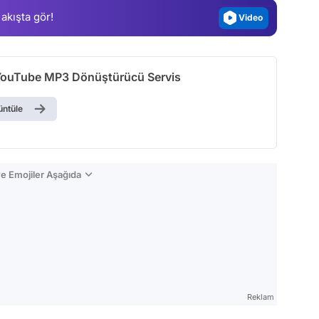
 akışta gör!
Video
Test
 YouTube MP3 Dönüştürücü Servis
üntüle
e Emojiler Aşağıda
Reklam