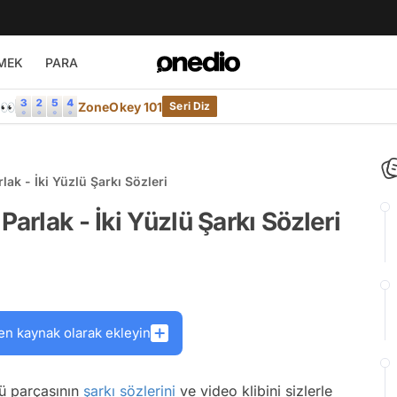
MEK
PARA
e👀
ZoneOkey 101
Seri Diz
lak - İki Yüzlü Şarkı Sözleri
arlak - İki Yüzlü Şarkı Sözleri
en kaynak olarak ekleyin
zlü parçasının
şarkı sözlerini
ve video klibini sizlerle