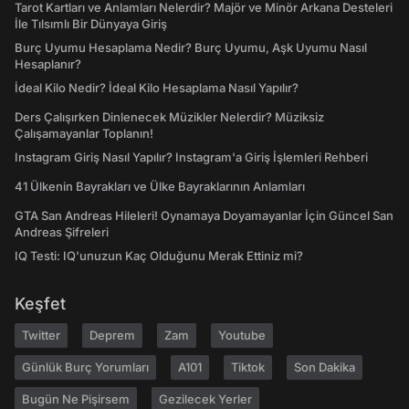
Tarot Kartları ve Anlamları Nelerdir? Majör ve Minör Arkana Desteleri
İle Tılsımlı Bir Dünyaya Giriş
Burç Uyumu Hesaplama Nedir? Burç Uyumu, Aşk Uyumu Nasıl
Hesaplanır?
İdeal Kilo Nedir? İdeal Kilo Hesaplama Nasıl Yapılır?
Ders Çalışırken Dinlenecek Müzikler Nelerdir? Müziksiz
Çalışamayanlar Toplanın!
Instagram Giriş Nasıl Yapılır? Instagram'a Giriş İşlemleri Rehberi
41 Ülkenin Bayrakları ve Ülke Bayraklarının Anlamları
GTA San Andreas Hileleri! Oynamaya Doyamayanlar İçin Güncel San
Andreas Şifreleri
IQ Testi: IQ'unuzun Kaç Olduğunu Merak Ettiniz mi?
Keşfet
Twitter
Deprem
Zam
Youtube
Günlük Burç Yorumları
A101
Tiktok
Son Dakika
Bugün Ne Pişirsem
Gezilecek Yerler