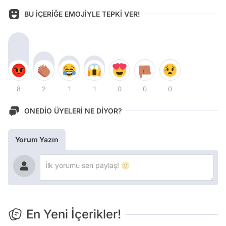
BU İÇERİĞE EMOJİYLE TEPKİ VER!
8
2
1
1
0
0
0
ONEDİO ÜYELERİ NE DİYOR?
Yorum Yazın
En Yeni İçerikler!