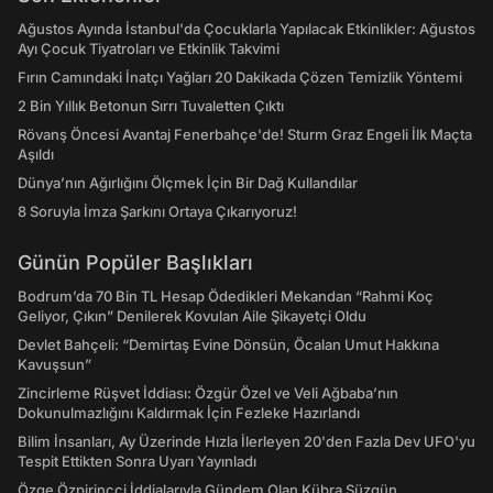
Ağustos Ayında İstanbul'da Çocuklarla Yapılacak Etkinlikler: Ağustos
Ayı Çocuk Tiyatroları ve Etkinlik Takvimi
Fırın Camındaki İnatçı Yağları 20 Dakikada Çözen Temizlik Yöntemi
2 Bin Yıllık Betonun Sırrı Tuvaletten Çıktı
Rövanş Öncesi Avantaj Fenerbahçe'de! Sturm Graz Engeli İlk Maçta
Aşıldı
Dünya’nın Ağırlığını Ölçmek İçin Bir Dağ Kullandılar
8 Soruyla İmza Şarkını Ortaya Çıkarıyoruz!
Günün Popüler Başlıkları
Bodrum’da 70 Bin TL Hesap Ödedikleri Mekandan “Rahmi Koç
Geliyor, Çıkın” Denilerek Kovulan Aile Şikayetçi Oldu
Devlet Bahçeli: “Demirtaş Evine Dönsün, Öcalan Umut Hakkına
Kavuşsun”
Zincirleme Rüşvet İddiası: Özgür Özel ve Veli Ağbaba’nın
Dokunulmazlığını Kaldırmak İçin Fezleke Hazırlandı
Bilim İnsanları, Ay Üzerinde Hızla İlerleyen 20'den Fazla Dev UFO'yu
Tespit Ettikten Sonra Uyarı Yayınladı
Özge Özpirinçci İddialarıyla Gündem Olan Kübra Süzgün