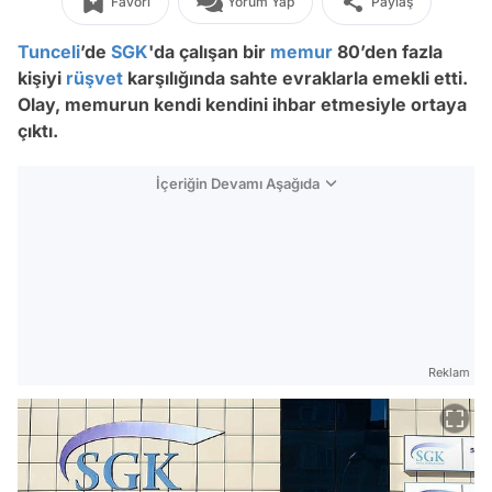
Favori
Yorum Yap
Paylaş
Tunceli
’de
SGK
'da çalışan bir
memur
80’den fazla
kişiyi
rüşvet
karşılığında sahte evraklarla emekli etti.
Olay, memurun kendi kendini ihbar etmesiyle ortaya
çıktı.
İçeriğin Devamı Aşağıda
Reklam