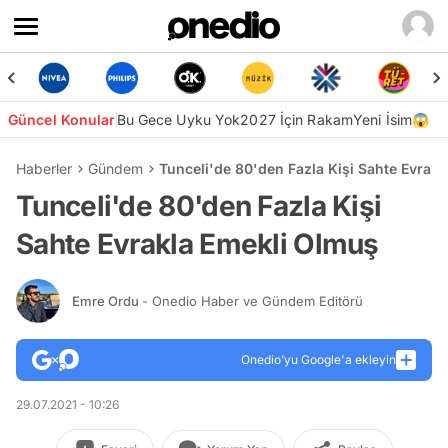
Güncel Konular
Bu Gece Uyku Yok
2027 İçin Rakam
Yeni İsim😱
Haberler
Gündem
Tunceli'de 80'den Fazla Kişi Sahte Evrak
Tunceli'de 80'den Fazla Kişi
Sahte Evrakla Emekli Olmuş
Emre Ordu
- Onedio Haber ve Gündem Editörü
Onedio’yu Google'a ekleyin
29.07.2021 - 10:26