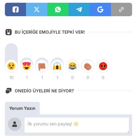
BU İÇERİĞE EMOJİYLE TEPKİ VER!
10
1
1
1
0
0
0
ONEDİO ÜYELERİ NE DİYOR?
Yorum Yazın