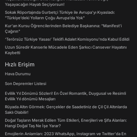
Yaşayacağın Hayatı Seçiyorsun!
Sokak Röportajında Gurbetçi Türkiye ile Avrupa'yı Kıyasladı:
"Türkiye’deki Yolların Çoğu Avrupa’da Yok"
Kur'an Kursu Öğrencilerinden Belediye Başkanına: "Manifest’i
Çağırın"
‘Terörsüz Türkiye Yasası’ Teklifi Adalet Komisyonu'nda Kabul Edildi
Uzun Süredir Kanserle Mücadele Eden Şarkıcı Cansever Hayatını
Kaybetti
Hızlı Erişim
Hava Durumu
Son Depremler Listesi
Evlilik Yıl Dönümü Sözleri! En Özel Romantik, Duygusal ve Resimli
Evlilik Yıl dönümü Mesajları
Rüyada Altın Görmek: Gerçekler de Saadetiniz de Çil Çil Altınlarda
Saklı Olabilir!
Doğal Taşların Merak Edilen Tüm Etkileri, Enerjileri ve Şifa Alanları:
Hangi Doğal Taş Ne İşe Yarar?
Emojilerin Anlamları: 2023 WhatsApp, Instagram ve Twitter'da En