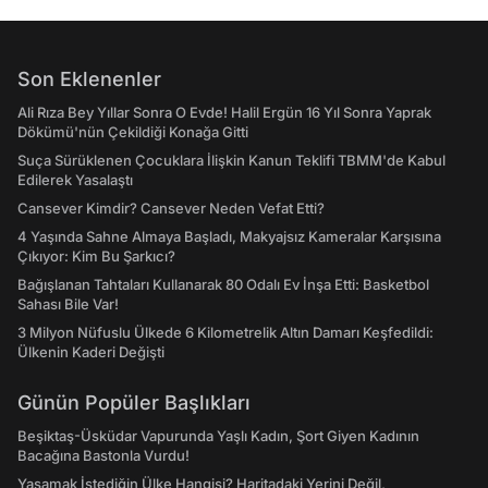
Son Eklenenler
Ali Rıza Bey Yıllar Sonra O Evde! Halil Ergün 16 Yıl Sonra Yaprak
Dökümü'nün Çekildiği Konağa Gitti
Suça Sürüklenen Çocuklara İlişkin Kanun Teklifi TBMM'de Kabul
Edilerek Yasalaştı
Cansever Kimdir? Cansever Neden Vefat Etti?
4 Yaşında Sahne Almaya Başladı, Makyajsız Kameralar Karşısına
Çıkıyor: Kim Bu Şarkıcı?
Bağışlanan Tahtaları Kullanarak 80 Odalı Ev İnşa Etti: Basketbol
Sahası Bile Var!
3 Milyon Nüfuslu Ülkede 6 Kilometrelik Altın Damarı Keşfedildi:
Ülkenin Kaderi Değişti
Günün Popüler Başlıkları
Beşiktaş-Üsküdar Vapurunda Yaşlı Kadın, Şort Giyen Kadının
Bacağına Bastonla Vurdu!
Yaşamak İstediğin Ülke Hangisi? Haritadaki Yerini Değil,