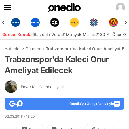
Güncel Konular
Bastonla Vurdu!
"Manyak Mısınız?"
30 Yıl Önce👀
Haberler
Gündem
Trabzonspor'da Kaleci Onur Ameliyat Edi
Trabzonspor'da Kaleci Onur
Ameliyat Edilecek
Enver K.
- Onedio Üyesi
Onedio’yu Google'a ekleyin
02.03.2016 - 18:20