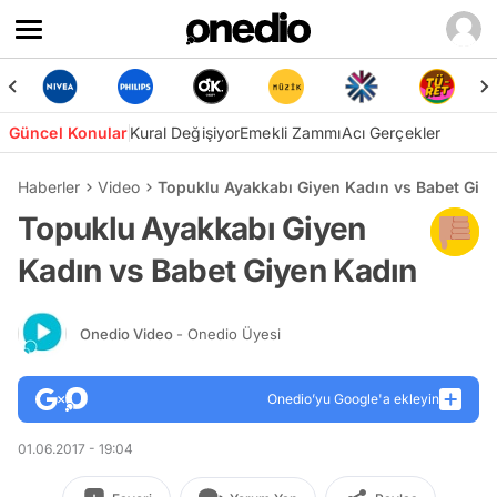
Güncel Konular
Kural Değişiyor
Emekli Zammı
Acı Gerçekler
Haberler
Video
Topuklu Ayakkabı Giyen Kadın vs Babet Giy
Topuklu Ayakkabı Giyen
Kadın vs Babet Giyen Kadın
Onedio Video
- Onedio Üyesi
Onedio’yu Google'a ekleyin
01.06.2017 - 19:04