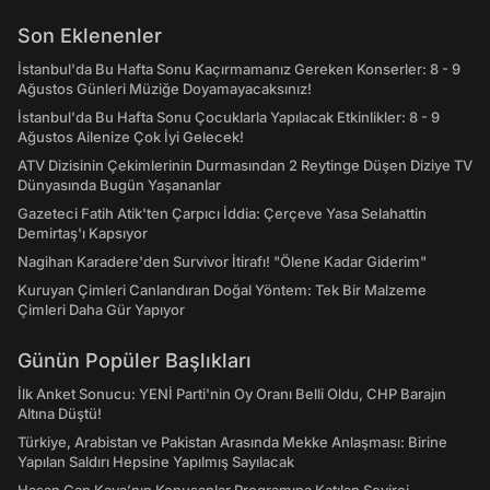
Son Eklenenler
İstanbul'da Bu Hafta Sonu Kaçırmamanız Gereken Konserler: 8 - 9
Ağustos Günleri Müziğe Doyamayacaksınız!
İstanbul'da Bu Hafta Sonu Çocuklarla Yapılacak Etkinlikler: 8 - 9
Ağustos Ailenize Çok İyi Gelecek!
ATV Dizisinin Çekimlerinin Durmasından 2 Reytinge Düşen Diziye TV
Dünyasında Bugün Yaşananlar
Gazeteci Fatih Atik'ten Çarpıcı İddia: Çerçeve Yasa Selahattin
Demirtaş'ı Kapsıyor
Nagihan Karadere'den Survivor İtirafı! "Ölene Kadar Giderim"
Kuruyan Çimleri Canlandıran Doğal Yöntem: Tek Bir Malzeme
Çimleri Daha Gür Yapıyor
Günün Popüler Başlıkları
İlk Anket Sonucu: YENİ Parti'nin Oy Oranı Belli Oldu, CHP Barajın
Altına Düştü!
Türkiye, Arabistan ve Pakistan Arasında Mekke Anlaşması: Birine
Yapılan Saldırı Hepsine Yapılmış Sayılacak