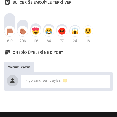
BU İÇERİĞE EMOJİYLE TEPKİ VER!
619
296
116
84
77
24
18
ONEDİO ÜYELERİ NE DİYOR?
Yorum Yazın