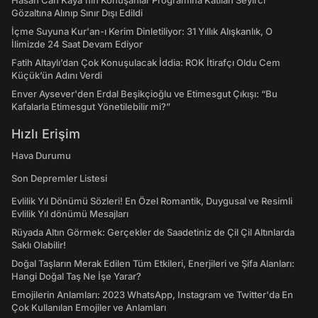
Hasan Can Kaya’nın Konuşanlar Programına Katılan Seyirci
Gözaltına Alınıp Sınır Dışı Edildi
İçme Suyuna Kur'an-ı Kerim Dinletiliyor: 31 Yıllık Alışkanlık, O
İlimizde 24 Saat Devam Ediyor
Fatih Altaylı’dan Çok Konuşulacak İddia: ROK İtirafçı Oldu Cem
Küçük’ün Adını Verdi
Enver Aysever'den Erdal Beşikçioğlu ve Etimesgut Çıkışı: “Bu
Kafalarla Etimesgut Yönetilebilir mi?”
Hızlı Erişim
Hava Durumu
Son Depremler Listesi
Evlilik Yıl Dönümü Sözleri! En Özel Romantik, Duygusal ve Resimli
Evlilik Yıl dönümü Mesajları
Rüyada Altın Görmek: Gerçekler de Saadetiniz de Çil Çil Altınlarda
Saklı Olabilir!
Doğal Taşların Merak Edilen Tüm Etkileri, Enerjileri ve Şifa Alanları:
Hangi Doğal Taş Ne İşe Yarar?
Emojilerin Anlamları: 2023 WhatsApp, Instagram ve Twitter'da En
Çok Kullanılan Emojiler ve Anlamları