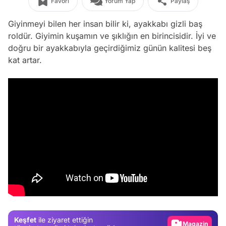
Favori
Yorum Yap
Paylaş
Giyinmeyi bilen her insan bilir ki, ayakkabı gizli baş
roldür. Giyimin kuşamın ve şıklığın en birincisidir. İyi ve
doğru bir ayakkabıyla geçirdiğimiz günün kalitesi beş
kat artar.
Video
Test
Gündem
Keşfet
ile ziyaret ettiğin
Magazin