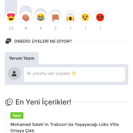
23
8
4
2
1
1
1
ONEDİO ÜYELERİ NE DİYOR?
Yorum Yazın
En Yeni İçerikler!
Spor
Mohamed Salah'ın Trabzon'da Yaşayacağı Lüks Villa
Ortaya Çıktı