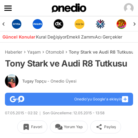
Güncel Konular
Kural Değişiyor
Emekli Zammı
Acı Gerçekler
Haberler
Yaşam
Otomobil
Tony Stark ve Audi R8 Tutkusu
Tony Stark ve Audi R8 Tutkusu
Tugay Topçu
- Onedio Üyesi
Onedio’yu Google'a ekleyin
07.05.2015 - 02:32
Son Güncelleme: 12.05.2015 - 13:58
Favori
Yorum Yap
Paylaş