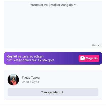
Yorumlar ve Emojiler Aşağıda
Video
Test
Gündem
Reklam
Magazin
Keşfet
ile ziyaret ettiğin
Video
tüm kategorileri tek akışta gör!
Test
Tugay Topçu
Onedio Üyesi
Tüm içerikleri