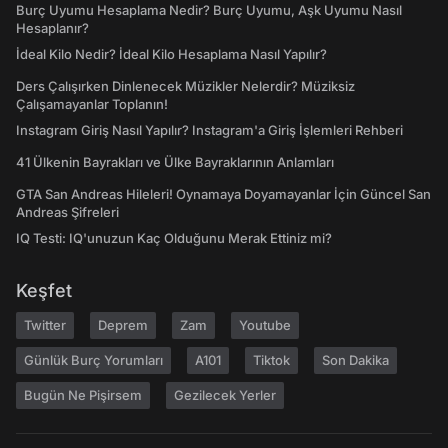
Burç Uyumu Hesaplama Nedir? Burç Uyumu, Aşk Uyumu Nasıl
Hesaplanır?
İdeal Kilo Nedir? İdeal Kilo Hesaplama Nasıl Yapılır?
Ders Çalışırken Dinlenecek Müzikler Nelerdir? Müziksiz
Çalışamayanlar Toplanın!
Instagram Giriş Nasıl Yapılır? Instagram'a Giriş İşlemleri Rehberi
41 Ülkenin Bayrakları ve Ülke Bayraklarının Anlamları
GTA San Andreas Hileleri! Oynamaya Doyamayanlar İçin Güncel San
Andreas Şifreleri
IQ Testi: IQ'unuzun Kaç Olduğunu Merak Ettiniz mi?
Keşfet
Twitter
Deprem
Zam
Youtube
Günlük Burç Yorumları
A101
Tiktok
Son Dakika
Bugün Ne Pişirsem
Gezilecek Yerler