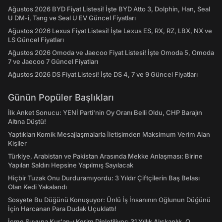
Ağustos 2026 BYD Fiyat Listesi! İşte BYD Atto 3, Dolphin, Han, Seal
U DM-i, Tang ve Seal U EV Güncel Fiyatları
Ağustos 2026 Lexus Fiyat Listesi! İşte Lexus ES, RX, RZ, LBX, NX ve
LS Güncel Fiyatları
Ağustos 2026 Omoda ve Jaecoo Fiyat Listesi! İşte Omoda 5, Omoda
7 ve Jaecoo 7 Güncel Fiyatları
Ağustos 2026 DS Fiyat Listesi! İşte DS 4, 7 ve 9 Güncel Fiyatları
Günün Popüler Başlıkları
İlk Anket Sonucu: YENİ Parti'nin Oy Oranı Belli Oldu, CHP Barajın
Altına Düştü!
Yaptıkları Komik Mesajlaşmalarla İletişimden Maksimum Verim Alan
Kişiler
Türkiye, Arabistan ve Pakistan Arasında Mekke Anlaşması: Birine
Yapılan Saldırı Hepsine Yapılmış Sayılacak
Hiçbir Tuzak Onu Durduramıyordu: 3 Yıldır Çiftçilerin Baş Belası
Olan Kedi Yakalandı
Sosyete Bu Düğünü Konuşuyor: Ünlü İş İnsanının Oğlunun Düğünü
İçin Harcanan Para Dudak Uçuklattı!
İçme Suyuna Kur'an-ı Kerim Dinletiliyor: 31 Yıllık Alışkanlık, O