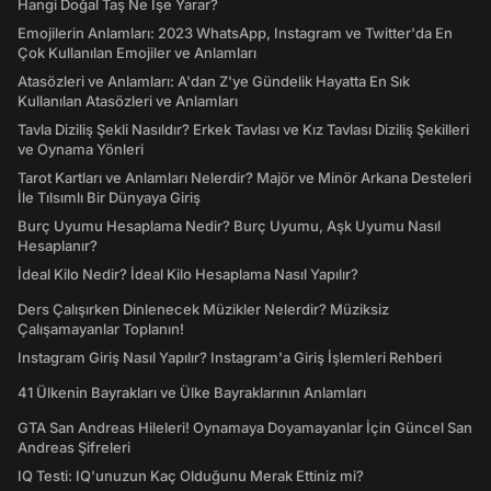
Hangi Doğal Taş Ne İşe Yarar?
Emojilerin Anlamları: 2023 WhatsApp, Instagram ve Twitter'da En
Çok Kullanılan Emojiler ve Anlamları
Atasözleri ve Anlamları: A'dan Z'ye Gündelik Hayatta En Sık
Kullanılan Atasözleri ve Anlamları
Tavla Diziliş Şekli Nasıldır? Erkek Tavlası ve Kız Tavlası Diziliş Şekilleri
ve Oynama Yönleri
Tarot Kartları ve Anlamları Nelerdir? Majör ve Minör Arkana Desteleri
İle Tılsımlı Bir Dünyaya Giriş
Burç Uyumu Hesaplama Nedir? Burç Uyumu, Aşk Uyumu Nasıl
Hesaplanır?
İdeal Kilo Nedir? İdeal Kilo Hesaplama Nasıl Yapılır?
Ders Çalışırken Dinlenecek Müzikler Nelerdir? Müziksiz
Çalışamayanlar Toplanın!
Instagram Giriş Nasıl Yapılır? Instagram'a Giriş İşlemleri Rehberi
41 Ülkenin Bayrakları ve Ülke Bayraklarının Anlamları
GTA San Andreas Hileleri! Oynamaya Doyamayanlar İçin Güncel San
Andreas Şifreleri
IQ Testi: IQ'unuzun Kaç Olduğunu Merak Ettiniz mi?