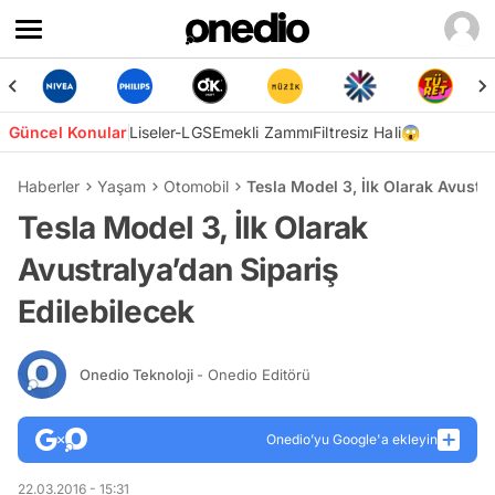
Güncel Konular
Liseler-LGS
Emekli Zammı
Filtresiz Hali😱
Haberler
Yaşam
Otomobil
Tesla Model 3, İlk Olarak Avustra
Tesla Model 3, İlk Olarak
Avustralya’dan Sipariş
Edilebilecek
Onedio Teknoloji
- Onedio Editörü
Onedio’yu Google'a ekleyin
22.03.2016 - 15:31