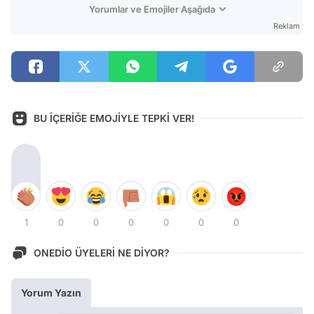
Yorumlar ve Emojiler Aşağıda
Reklam
BU İÇERİĞE EMOJİYLE TEPKİ VER!
1
0
0
0
0
0
0
ONEDİO ÜYELERİ NE DİYOR?
Yorum Yazın