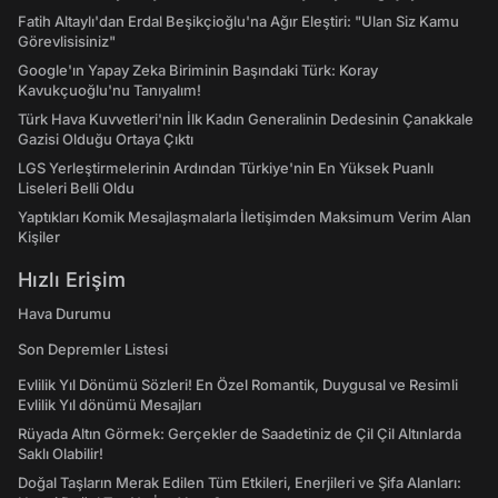
Fatih Altaylı'dan Erdal Beşikçioğlu'na Ağır Eleştiri: "Ulan Siz Kamu
Görevlisisiniz"
Google'ın Yapay Zeka Biriminin Başındaki Türk: Koray
Kavukçuoğlu'nu Tanıyalım!
Türk Hava Kuvvetleri'nin İlk Kadın Generalinin Dedesinin Çanakkale
Gazisi Olduğu Ortaya Çıktı
LGS Yerleştirmelerinin Ardından Türkiye'nin En Yüksek Puanlı
Liseleri Belli Oldu
Yaptıkları Komik Mesajlaşmalarla İletişimden Maksimum Verim Alan
Kişiler
Hızlı Erişim
Hava Durumu
Son Depremler Listesi
Evlilik Yıl Dönümü Sözleri! En Özel Romantik, Duygusal ve Resimli
Evlilik Yıl dönümü Mesajları
Rüyada Altın Görmek: Gerçekler de Saadetiniz de Çil Çil Altınlarda
Saklı Olabilir!
Doğal Taşların Merak Edilen Tüm Etkileri, Enerjileri ve Şifa Alanları: