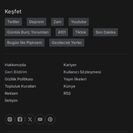
Keşfet
Twitter
Deprem
Zam
Youtube
Günlük Burç Yorumları
A101
Tiktok
Son Dakika
Bugün Ne Pişirsem
Gezilecek Yerler
Hakkımızda
Kariyer
Geri Bildirim
Kullanıcı Sözleşmesi
Gizlilik Politikası
Yayın İlkeleri
Topluluk Kuralları
Künye
Reklam
RSS
İletişim