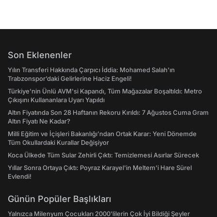
Son Eklenenler
Yılın Transferi Hakkında Çarpıcı İddia: Mohamed Salah'ın
Trabzonspor’daki Gelirlerine Haciz Engeli!
Türkiye'nin Ünlü AVM'si Kapandı, Tüm Mağazalar Boşaltıldı: Metro
Çıkışını Kullananlara Uyarı Yapıldı
Altın Fiyatında Son 28 Haftanın Rekoru Kırıldı: 7 Ağustos Cuma Gram
Altın Fiyatı Ne Kadar?
Milli Eğitim ve İçişleri Bakanlığı’ndan Ortak Karar: Yeni Dönemde
Tüm Okullardaki Kurallar Değişiyor
Koca Ülkede Tüm Sular Zehirli Çıktı: Temizlemesi Asırlar Sürecek
Yıllar Sonra Ortaya Çıktı: Poyraz Karayel'in Meltem'i Hare Sürel
Evlendi!
Günün Popüler Başlıkları
Yalnızca Milenyum Çocukları 2000'lilerin Çok İyi Bildiği Şeyler