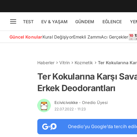
TEST
EV & YAŞAM
GÜNDEM
EĞLENCE
YE
Güncel Konular
Kural Değişiyor
Emekli Zammı
Acı Gerçekler
Haberler
Vitrin
Kozmetik
Ter Kokularına Ka
Deodorantları
Ter Kokularına Karşı Sav
Erkek Deodorantları
Ecivicivokke
- Onedio Üyesi
22.07.2022 - 11:23
Onedio’yu Google’da tercih edil