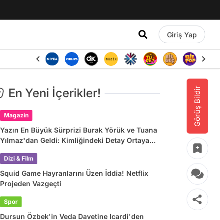
Giriş Yap
Görüş Bildir
En Yeni İçerikler!
Magazin
Yazın En Büyük Sürprizi Burak Yörük ve Tuana
Yılmaz'dan Geldi: Kimliğindeki Detay Ortaya
Çıkardı
Dizi & Film
Squid Game Hayranlarını Üzen İddia! Netflix
Projeden Vazgeçti
Spor
Dursun Özbek'in Veda Davetine Icardi'den