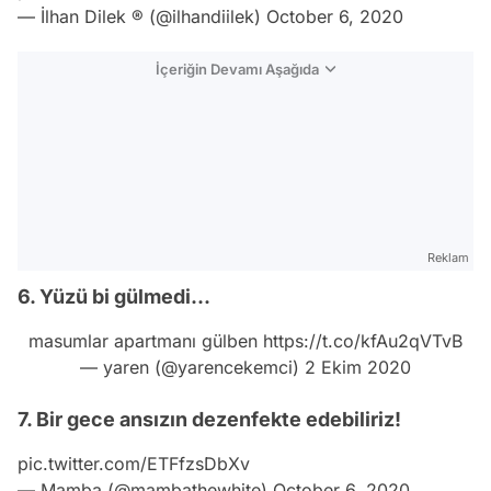
— İlhan Dilek ® (@ilhandiilek)
October 6, 2020
İçeriğin Devamı Aşağıda
Reklam
6. Yüzü bi gülmedi...
masumlar apartmanı gülben
https://t.co/kfAu2qVTvB
— yaren (@yarencekemci)
2 Ekim 2020
7. Bir gece ansızın dezenfekte edebiliriz!
pic.twitter.com/ETFfzsDbXv
— Mamba (@mambathewhite)
October 6, 2020