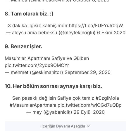
8. Tam olarak biz. :)
3 dakika ilgisiz kalmışımdır
https://t.co/FUFYiJr0qW
— aleysu ama bebeksu (@aleytekinoglu)
6 Ekim 2020
9. Benzer işler.
Masumlar Apartmanı Safiye ve Gülben
pic.twitter.com/2yqx9OMCYr
— mehmet (@eskimanitor)
September 29, 2020
10. Her bölüm sonrası aynaya karşı biz.
Sen pasaklı değilsin Safiye çok temiz
#EzgiMola
#MasumlarApartmanı
pic.twitter.com/wiOGd7uQBp
— mey (@yabanicik)
29 Eylül 2020
İçeriğin Devamı Aşağıda