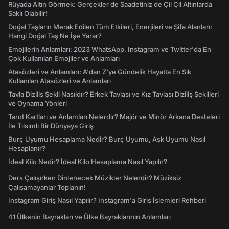
Rüyada Altın Görmek: Gerçekler de Saadetiniz de Çil Çil Altınlarda
Saklı Olabilir!
Doğal Taşların Merak Edilen Tüm Etkileri, Enerjileri ve Şifa Alanları:
Hangi Doğal Taş Ne İşe Yarar?
Emojilerin Anlamları: 2023 WhatsApp, Instagram ve Twitter'da En
Çok Kullanılan Emojiler ve Anlamları
Atasözleri ve Anlamları: A'dan Z'ye Gündelik Hayatta En Sık
Kullanılan Atasözleri ve Anlamları
Tavla Diziliş Şekli Nasıldır? Erkek Tavlası ve Kız Tavlası Diziliş Şekilleri
ve Oynama Yönleri
Tarot Kartları ve Anlamları Nelerdir? Majör ve Minör Arkana Desteleri
İle Tılsımlı Bir Dünyaya Giriş
Burç Uyumu Hesaplama Nedir? Burç Uyumu, Aşk Uyumu Nasıl
Hesaplanır?
İdeal Kilo Nedir? İdeal Kilo Hesaplama Nasıl Yapılır?
Ders Çalışırken Dinlenecek Müzikler Nelerdir? Müziksiz
Çalışamayanlar Toplanın!
Instagram Giriş Nasıl Yapılır? Instagram'a Giriş İşlemleri Rehberi
41 Ülkenin Bayrakları ve Ülke Bayraklarının Anlamları