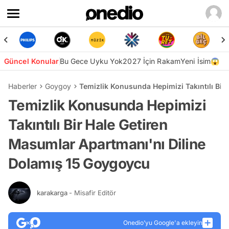
Güncel Konular
Bu Gece Uyku Yok
2027 İçin Rakam
Yeni İsim😱
Haberler
Goygoy
Temizlik Konusunda Hepimizi Takıntılı Bir
Temizlik Konusunda Hepimizi
Takıntılı Bir Hale Getiren
Masumlar Apartmanı'nı Diline
Dolamış 15 Goygoycu
karakarga
- Misafir Editör
Onedio’yu Google'a ekleyin