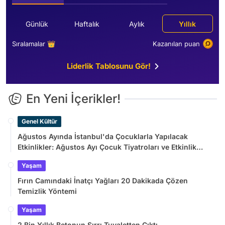
Günlük
Haftalık
Aylık
Yıllık
Sıralamalar 👑
Kazanılan puan
Liderlik Tablosunu Gör!
En Yeni İçerikler!
Genel Kültür
Ağustos Ayında İstanbul'da Çocuklarla Yapılacak
Etkinlikler: Ağustos Ayı Çocuk Tiyatroları ve Etkinlik
Takvimi
Yaşam
Fırın Camındaki İnatçı Yağları 20 Dakikada Çözen
Temizlik Yöntemi
Yaşam
2 Bin Yıllık Betonun Sırrı Tuvaletten Çıktı