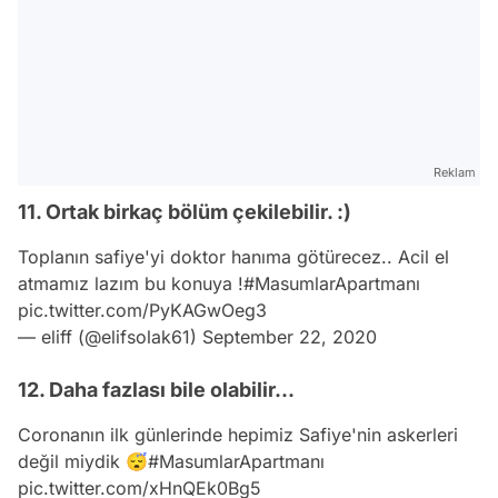
Reklam
11. Ortak birkaç bölüm çekilebilir. :)
Toplanın safiye'yi doktor hanıma götürecez.. Acil el
atmamız lazım bu konuya !
#MasumlarApartmanı
pic.twitter.com/PyKAGwOeg3
— eliff (@elifsolak61)
September 22, 2020
12. Daha fazlası bile olabilir...
Coronanın ilk günlerinde hepimiz Safiye'nin askerleri
değil miydik 😴
#MasumlarApartmanı
pic.twitter.com/xHnQEk0Bg5