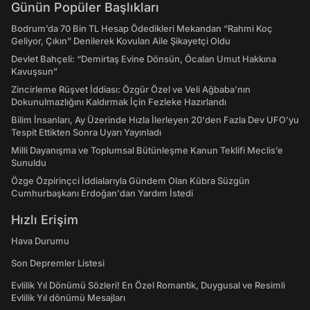
Günün Popüler Başlıkları
Bodrum’da 70 Bin TL Hesap Ödedikleri Mekandan “Rahmi Koç
Geliyor, Çıkın” Denilerek Kovulan Aile Şikayetçi Oldu
Devlet Bahçeli: “Demirtaş Evine Dönsün, Öcalan Umut Hakkına
Kavuşsun”
Zincirleme Rüşvet İddiası: Özgür Özel ve Veli Ağbaba’nın
Dokunulmazlığını Kaldırmak İçin Fezleke Hazırlandı
Bilim İnsanları, Ay Üzerinde Hızla İlerleyen 20'den Fazla Dev UFO'yu
Tespit Ettikten Sonra Uyarı Yayınladı
Milli Dayanışma ve Toplumsal Bütünleşme Kanun Teklifi Meclis’e
Sunuldu
Özge Özpirinçci İddialarıyla Gündem Olan Kübra Süzgün
Cumhurbaşkanı Erdoğan'dan Yardım İstedi
Hızlı Erişim
Hava Durumu
Son Depremler Listesi
Evlilik Yıl Dönümü Sözleri! En Özel Romantik, Duygusal ve Resimli
Evlilik Yıl dönümü Mesajları