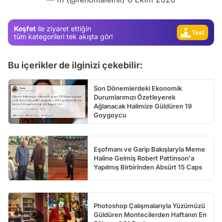
Video
Keşfet
ile ziyaret ettiğin
Test
tüm kategorileri tek akışta gör!
Bu içerikler de ilginizi çekebilir:
Son Dönemlerdeki Ekonomik
Durumlarımızı Özetleyerek
Ağlanacak Halimize Güldüren 19
Goygoycu
Eşofmanı ve Garip Bakışlaryla Meme
Haline Gelmiş Robert Pattinson'a
Yapılmış Birbirinden Absürt 15 Caps
Photoshop Çalışmalarıyla Yüzümüzü
Güldüren Montecilerden Haftanın En