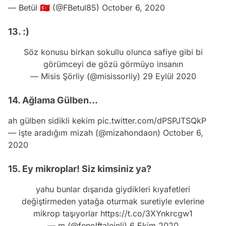
— Betül 🇹🇷 (@FBetul85)
October 6, 2020
13. :)
Söz konusu birkan sokullu olunca safiye gibi bi
görümceyi de gözü görmüyo insanın
— Misis Şörliy (@misissorliy)
29 Eylül 2020
14. Ağlama Gülben...
ah gülben sidikli kekim
pic.twitter.com/dPSPJTSQkP
— işte aradığım mizah (@mizahondaon)
October 6,
2020
15. Ey mikroplar! Siz kimsiniz ya?
Video
yahu bunlar dışarıda giydikleri kıyafetleri
Test
değiştirmeden yatağa oturmak suretiyle evlerine
Gündem
mikrop taşıyorlar
https://t.co/3XYnkrcgw1
— m (@fenolftaleinli)
6 Ekim 2020
Magazin