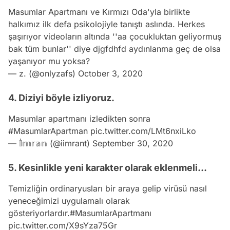
Masumlar Apartmanı ve Kırmızı Oda'yla birlikte
halkımız ilk defa psikolojiyle tanıştı aslında. Herkes
şaşırıyor videoların altında ''aa çocukluktan geliyormuş
bak tüm bunlar'' diye djgfdhfd aydınlanma geç de olsa
yaşanıyor mu yoksa?
— z. (@onlyzafs)
October 3, 2020
4. Diziyi böyle izliyoruz.
Masumlar apartmanı izledikten sonra
#MasumlarApartman
pic.twitter.com/LMt6nxiLko
— 𝕀̇𝕞𝕣𝕒𝕟 (@iimrant)
September 30, 2020
5. Kesinlikle yeni karakter olarak eklenmeli...
Temizliğin ordinaryusları bir araya gelip virüsü nasıl
yeneceğimizi uygulamalı olarak
gösteriyorlardır.
#MasumlarApartmanı
pic.twitter.com/X9sYza75Gr