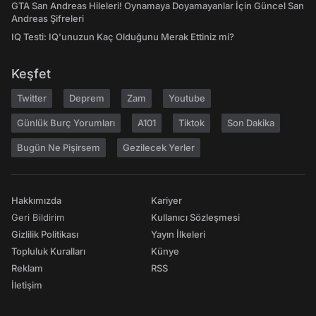
GTA San Andreas Hileleri! Oynamaya Doyamayanlar İçin Güncel San
Andreas Şifreleri
IQ Testi: IQ'unuzun Kaç Olduğunu Merak Ettiniz mi?
Keşfet
Twitter
Deprem
Zam
Youtube
Günlük Burç Yorumları
A101
Tiktok
Son Dakika
Bugün Ne Pişirsem
Gezilecek Yerler
Hakkımızda
Kariyer
Geri Bildirim
Kullanıcı Sözleşmesi
Gizlilik Politikası
Yayın İlkeleri
Topluluk Kuralları
Künye
Reklam
RSS
İletişim