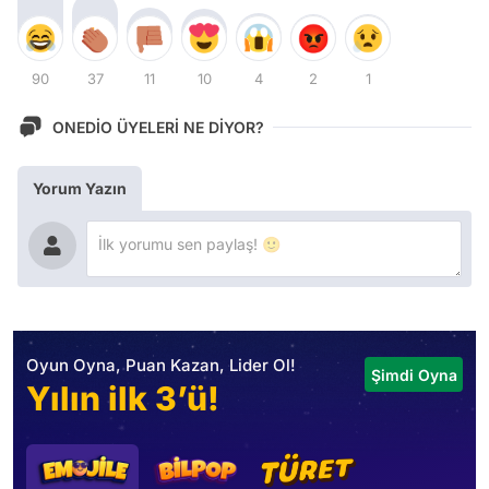
90
37
11
10
4
2
1
ONEDİO ÜYELERİ NE DİYOR?
Yorum Yazın
Oyun Oyna, Puan Kazan, Lider Ol!
Şimdi Oyna
Yılın ilk 3’ü!