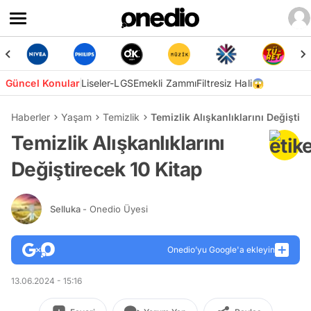
Güncel Konular
Liseler-LGS
Emekli Zammı
Filtresiz Hali😱
Haberler
Yaşam
Temizlik
Temizlik Alışkanlıklarını Değiştir
Temizlik Alışkanlıklarını
Değiştirecek 10 Kitap
Selluka
- Onedio Üyesi
Onedio’yu Google'a ekleyin
13.06.2024 - 15:16