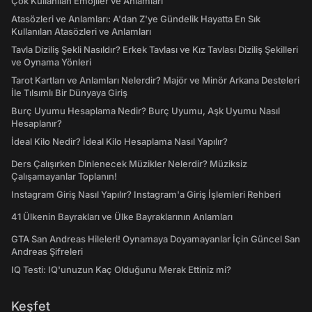
Çok Kullanılan Emojiler ve Anlamları
Atasözleri ve Anlamları: A'dan Z'ye Gündelik Hayatta En Sık
Kullanılan Atasözleri ve Anlamları
Tavla Diziliş Şekli Nasıldır? Erkek Tavlası ve Kız Tavlası Diziliş Şekilleri
ve Oynama Yönleri
Tarot Kartları ve Anlamları Nelerdir? Majör ve Minör Arkana Desteleri
İle Tılsımlı Bir Dünyaya Giriş
Burç Uyumu Hesaplama Nedir? Burç Uyumu, Aşk Uyumu Nasıl
Hesaplanır?
İdeal Kilo Nedir? İdeal Kilo Hesaplama Nasıl Yapılır?
Ders Çalışırken Dinlenecek Müzikler Nelerdir? Müziksiz
Çalışamayanlar Toplanın!
Instagram Giriş Nasıl Yapılır? Instagram'a Giriş İşlemleri Rehberi
41 Ülkenin Bayrakları ve Ülke Bayraklarının Anlamları
GTA San Andreas Hileleri! Oynamaya Doyamayanlar İçin Güncel San
Andreas Şifreleri
IQ Testi: IQ'unuzun Kaç Olduğunu Merak Ettiniz mi?
Keşfet