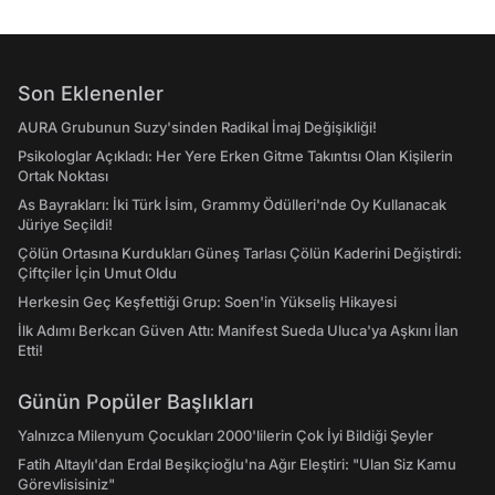
Son Eklenenler
AURA Grubunun Suzy'sinden Radikal İmaj Değişikliği!
Psikologlar Açıkladı: Her Yere Erken Gitme Takıntısı Olan Kişilerin
Ortak Noktası
As Bayrakları: İki Türk İsim, Grammy Ödülleri'nde Oy Kullanacak
Jüriye Seçildi!
Çölün Ortasına Kurdukları Güneş Tarlası Çölün Kaderini Değiştirdi:
Çiftçiler İçin Umut Oldu
Herkesin Geç Keşfettiği Grup: Soen'in Yükseliş Hikayesi
İlk Adımı Berkcan Güven Attı: Manifest Sueda Uluca'ya Aşkını İlan
Etti!
Günün Popüler Başlıkları
Yalnızca Milenyum Çocukları 2000'lilerin Çok İyi Bildiği Şeyler
Fatih Altaylı'dan Erdal Beşikçioğlu'na Ağır Eleştiri: "Ulan Siz Kamu
Görevlisisiniz"