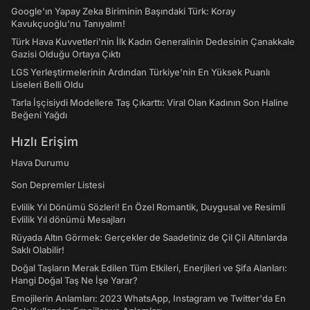
Google'ın Yapay Zeka Biriminin Başındaki Türk: Koray
Kavukçuoğlu'nu Tanıyalım!
Türk Hava Kuvvetleri'nin İlk Kadın Generalinin Dedesinin Çanakkale
Gazisi Olduğu Ortaya Çıktı
LGS Yerleştirmelerinin Ardından Türkiye'nin En Yüksek Puanlı
Liseleri Belli Oldu
Tarla İşçisiydi Modellere Taş Çıkarttı: Viral Olan Kadının Son Haline
Beğeni Yağdı
Hızlı Erişim
Hava Durumu
Son Depremler Listesi
Evlilik Yıl Dönümü Sözleri! En Özel Romantik, Duygusal ve Resimli
Evlilik Yıl dönümü Mesajları
Rüyada Altın Görmek: Gerçekler de Saadetiniz de Çil Çil Altınlarda
Saklı Olabilir!
Doğal Taşların Merak Edilen Tüm Etkileri, Enerjileri ve Şifa Alanları:
Hangi Doğal Taş Ne İşe Yarar?
Emojilerin Anlamları: 2023 WhatsApp, Instagram ve Twitter'da En