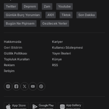
Twitter
Deprem
Zam
Youtube
Günlük Burç Yorumları
A101
Tiktok
Son Dakika
Bugün Ne Pişirsem
Gezilecek Yerler
Hakkımızda
Kariyer
Geri Bildirim
Kullanıcı Sözleşmesi
Gizlilik Politikası
Yayın İlkeleri
Topluluk Kuralları
Künye
Reklam
RSS
İletişim