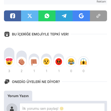
Reklam
BU İÇERİĞE EMOJİYLE TEPKİ VER!
3
2
1
1
1
0
0
ONEDİO ÜYELERİ NE DİYOR?
Yorum Yazın