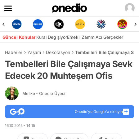
Güncel Konular
Kural Değişiyor
Emekli Zammı
Acı Gerçekler
Haberler
Yaşam
Dekorasyon
Tembelleri Bile Çalışmaya Se
Tembelleri Bile Çalışmaya Sevk
Edecek 20 Muhteşem Ofis
Melike
- Onedio Üyesi
Onedio’yu Google'a ekleyin
16.10.2015 - 14:15