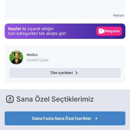
Test
Gündem
Reklam
Magazin
Keşfet
ile ziyaret ettiğin
Video
tüm kategorileri tek akışta gör!
Test
Melike
Onedio Üyesi
Tüm içerikleri
Sana Özel Seçtiklerimiz
Daha Fazla Sana Özel İçerikler