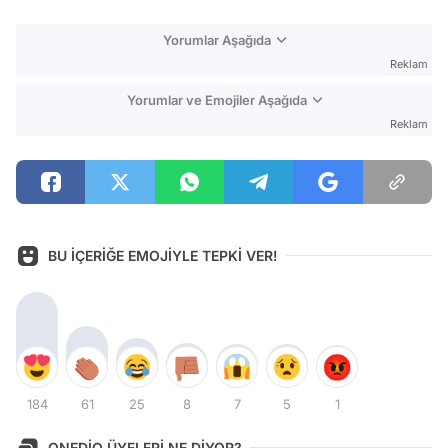
Yorumlar Aşağıda
Reklam
Yorumlar ve Emojiler Aşağıda
Reklam
BU İÇERİĞE EMOJİYLE TEPKİ VER!
184
61
25
8
7
5
1
ONEDİO ÜYELERİ NE DİYOR?