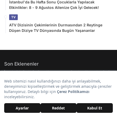
İstanbul'da Bu Hafta Sonu Çocuklarla Yapılacak
Etkinlikler: 8 - 9 Ağustos Ailenize Çok İyi Gelecek!
TV
ATV Dizisinin Çekimlerinin Durmasından 2 Reytinge
Düşen Diziye TV Dünyasında Bugün Yaşananlar
Son Eklenenler
İstanbul'da Bu Hafta Sonu Kaçırmamanız Gereken Konserler: 8 - 9
Ağustos Günleri Müziğe Doyamayacaksınız!
İstanbul'da Bu Hafta Sonu Çocuklarla Yapılacak Etkinlikler: 8 - 9
Ağustos Ailenize Çok İyi Gelecek!
ATV Dizisinin Çekimlerinin Durmasından 2 Reytinge Düşen Diziye TV
Dünyasında Bugün Yaşananlar
Gazeteci Fatih Atik'ten Çarpıcı İddia: Çerçeve Yasa Selahattin
Demirtaş'ı Kapsıyor