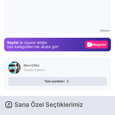
Video
Test
Gündem
Reklam
Magazin
Keşfet
ile ziyaret ettiğin
Video
tüm kategorileri tek akışta gör!
Test
Ebru Çiftçi
Onedio Editörü
Tüm içerikleri
Sana Özel Seçtiklerimiz