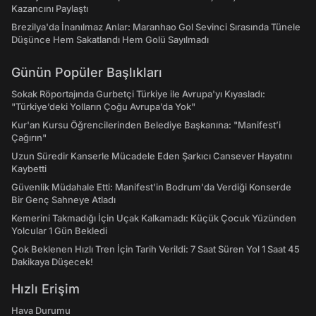
Kazancını Paylaştı
Brezilya'da İnanılmaz Anlar: Maranhao Gol Sevinci Sırasında Tünele
Düşünce Hem Sakatlandı Hem Golü Sayılmadı
Günün Popüler Başlıkları
Sokak Röportajında Gurbetçi Türkiye ile Avrupa'yı Kıyasladı:
"Türkiye’deki Yolların Çoğu Avrupa’da Yok"
Kur'an Kursu Öğrencilerinden Belediye Başkanına: "Manifest’i
Çağırın"
Uzun Süredir Kanserle Mücadele Eden Şarkıcı Cansever Hayatını
Kaybetti
Güvenlik Müdahale Etti: Manifest'in Bodrum'da Verdiği Konserde
Bir Genç Sahneye Atladı
Kemerini Takmadığı İçin Uçak Kalkamadı: Küçük Çocuk Yüzünden
Yolcular 1 Gün Bekledi
Çok Beklenen Hızlı Tren İçin Tarih Verildi: 7 Saat Süren Yol 1 Saat 45
Dakikaya Düşecek!
Hızlı Erişim
Hava Durumu