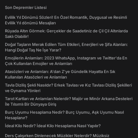
Son Depremler Listesi
Evlilik Yıl Dönümü Sözleri! En Özel Romantik, Duygusal ve Resimli
Evlilik Yıl dönümü Mesajları
Rüyada Altın Görmek: Gerçekler de Saadetiniz de Çil Çil Altınlarda
Saklı Olabilir!
Doğal Taşların Merak Edilen Tüm Etkileri, Enerjileri ve Şifa Alanları:
Hangi Doğal Taş Ne İşe Yarar?
Emojilerin Anlamları: 2023 WhatsApp, Instagram ve Twitter'da En
Çok Kullanılan Emojiler ve Anlamları
Atasözleri ve Anlamları: A'dan Z'ye Gündelik Hayatta En Sık
Kullanılan Atasözleri ve Anlamları
Tavla Diziliş Şekli Nasıldır? Erkek Tavlası ve Kız Tavlası Diziliş Şekilleri
ve Oynama Yönleri
Tarot Kartları ve Anlamları Nelerdir? Majör ve Minör Arkana Desteleri
İle Tılsımlı Bir Dünyaya Giriş
Burç Uyumu Hesaplama Nedir? Burç Uyumu, Aşk Uyumu Nasıl
Hesaplanır?
İdeal Kilo Nedir? İdeal Kilo Hesaplama Nasıl Yapılır?
Ders Çalışırken Dinlenecek Müzikler Nelerdir? Müziksiz