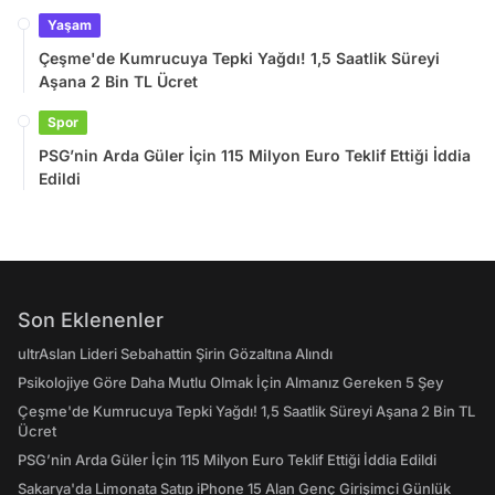
Yaşam
Çeşme'de Kumrucuya Tepki Yağdı! 1,5 Saatlik Süreyi
Aşana 2 Bin TL Ücret
Spor
PSG’nin Arda Güler İçin 115 Milyon Euro Teklif Ettiği İddia
Edildi
Son Eklenenler
ultrAslan Lideri Sebahattin Şirin Gözaltına Alındı
Psikolojiye Göre Daha Mutlu Olmak İçin Almanız Gereken 5 Şey
Çeşme'de Kumrucuya Tepki Yağdı! 1,5 Saatlik Süreyi Aşana 2 Bin TL
Ücret
PSG’nin Arda Güler İçin 115 Milyon Euro Teklif Ettiği İddia Edildi
Sakarya'da Limonata Satıp iPhone 15 Alan Genç Girişimci Günlük