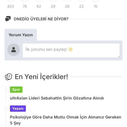
423
76
62
29
26
22
15
ONEDİO ÜYELERİ NE DİYOR?
Yorum Yazın
En Yeni İçerikler!
Spor
ultrAslan Lideri Sebahattin Şirin Gözaltına Alındı
Yaşam
Psikolojiye Göre Daha Mutlu Olmak İçin Almanız Gereken
5 Şey