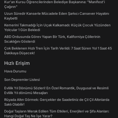
Kur'an Kursu Öğrencilerinden Belediye Başkanına: "Manifest’i
Çağırın"
Uzun Süredir Kanserle Mücadele Eden Şarkıcı Cansever Hayatını
Kaybetti
Kemerini Takmadığı İçin Uçak Kalkamadı: Küçük Çocuk Yüzünden
Yolcular 1 Gün Bekledi
ABD Ordusunda Görev Yapan Bir Türk, Kaliforniya Çöllerinin
Sıcaklığını Gösterdi
Çok Beklenen Hızlı Tren İçin Tarih Verildi: 7 Saat Süren Yol 1 Saat 45
Dakikaya Düşecek!
Hızlı Erişim
Hava Durumu
Son Depremler Listesi
Evlilik Yıl Dönümü Sözleri! En Özel Romantik, Duygusal ve Resimli
Evlilik Yıl dönümü Mesajları
Rüyada Altın Görmek: Gerçekler de Saadetiniz de Çil Çil Altınlarda
Saklı Olabilir!
Doğal Taşların Merak Edilen Tüm Etkileri, Enerjileri ve Şifa Alanları:
Hangi Doğal Taş Ne İşe Yarar?