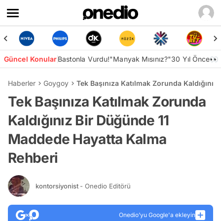
Güncel Konular
Bastonla Vurdu!
"Manyak Mısınız?"
30 Yıl Önce👀
Haberler
Goygoy
Tek Başınıza Katılmak Zorunda Kaldığınız
Tek Başınıza Katılmak Zorunda
Kaldığınız Bir Düğünde 11
Maddede Hayatta Kalma
Rehberi
kontorsiyonist
- Onedio Editörü
Onedio’yu Google'a ekleyin