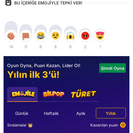
BU İÇERİĞE EMOJİYLE TEPKİ VER!
14
9
8
8
6
2
1
Oyun Oyna, Puan Kazan, Lider Ol!
Şimdi Oyna
Yılın ilk 3’ü!
Günlük
Haftalık
Aylık
Yıllık
Sıralamalar 👑
Kazanılan puan