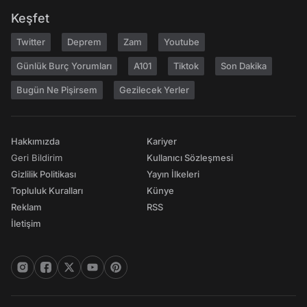
Keşfet
Twitter
Deprem
Zam
Youtube
Günlük Burç Yorumları
A101
Tiktok
Son Dakika
Bugün Ne Pişirsem
Gezilecek Yerler
Hakkımızda
Kariyer
Geri Bildirim
Kullanıcı Sözleşmesi
Gizlilik Politikası
Yayın İlkeleri
Topluluk Kuralları
Künye
Reklam
RSS
İletişim