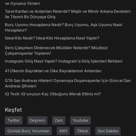
ve Oynama Yönleri
Tarot Kartları ve Anlamları Nelerdir? Majör ve Minör Arkana Desteleri
İle Tılsımlı Bir Dünyaya Giriş
Burç Uyumu Hesaplama Nedir? Burç Uyumu, Aşk Uyumu Nasıl
Hesaplanır?
İdeal Kilo Nedir? İdeal Kilo Hesaplama Nasıl Yapılır?
Ders Çalışırken Dinlenecek Müzikler Nelerdir? Müziksiz
Çalışamayanlar Toplanın!
Instagram Giriş Nasıl Yapılır? Instagram'a Giriş İşlemleri Rehberi
41 Ülkenin Bayrakları ve Ülke Bayraklarının Anlamları
GTA San Andreas Hileleri! Oynamaya Doyamayanlar İçin Güncel San
Andreas Şifreleri
IQ Testi: IQ'unuzun Kaç Olduğunu Merak Ettiniz mi?
Keşfet
Twitter
Deprem
Zam
Youtube
Günlük Burç Yorumları
A101
Tiktok
Son Dakika