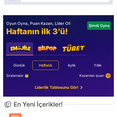
Oyun Oyna, Puan Kazan, Lider Ol!
Şimdi Oyna
Haftanın ilk 3’ü!
Günlük
Haftalık
Aylık
Yıllık
Sıralamalar 👑
Kazanılan puan
Liderlik Tablosunu Gör!
En Yeni İçerikler!
Vitrin