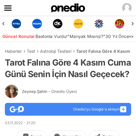
Güncel Konular
Bastonla Vurdu!
"Manyak Mısınız?"
30 Yıl Önce👀
Haberler
Test
Astroloji Testleri
Tarot Falına Göre 4 Kasım C
Tarot Falına Göre 4 Kasım Cuma
Günü Senin İçin Nasıl Geçecek?
Zeynep Şahin
- Onedio Üyesi
Onedio’yu Google'a ekleyin
03.11.2022 - 21:20