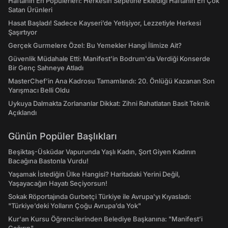
Haftanın En Popülerleri: Herkesin Sepetine Eklediği Haftanın En Çok
Satan Ürünleri
Hasat Başladı! Sadece Kayseri’de Yetişiyor, Lezzetiyle Herkesi
Şaşırtıyor
Gerçek Gurmelere Özel: Bu Yemekler Hangi İlimize Ait?
Güvenlik Müdahale Etti: Manifest'in Bodrum'da Verdiği Konserde
Bir Genç Sahneye Atladı
MasterChef’in Ana Kadrosu Tamamlandı: 20. Önlüğü Kazanan Son
Yarışmacı Belli Oldu
Uykuya Dalmakta Zorlananlar Dikkat: Zihni Rahatlatan Basit Teknik
Açıklandı
Günün Popüler Başlıkları
Beşiktaş-Üsküdar Vapurunda Yaşlı Kadın, Şort Giyen Kadının
Bacağına Bastonla Vurdu!
Yaşamak İstediğin Ülke Hangisi? Haritadaki Yerini Değil,
Yaşayacağın Hayatı Seçiyorsun!
Sokak Röportajında Gurbetçi Türkiye ile Avrupa'yı Kıyasladı:
"Türkiye’deki Yolların Çoğu Avrupa’da Yok"
Kur'an Kursu Öğrencilerinden Belediye Başkanına: "Manifest’i