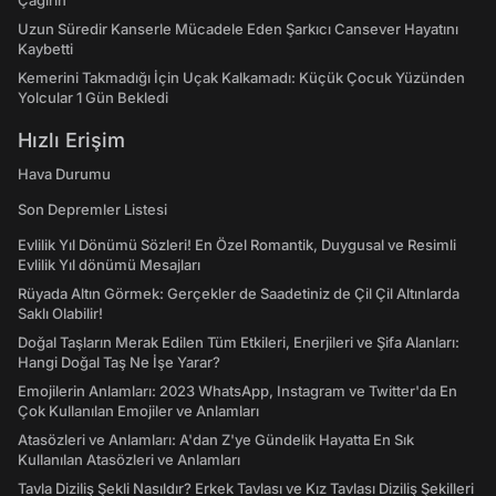
Çağırın"
Uzun Süredir Kanserle Mücadele Eden Şarkıcı Cansever Hayatını
Kaybetti
Kemerini Takmadığı İçin Uçak Kalkamadı: Küçük Çocuk Yüzünden
Yolcular 1 Gün Bekledi
Hızlı Erişim
Hava Durumu
Son Depremler Listesi
Evlilik Yıl Dönümü Sözleri! En Özel Romantik, Duygusal ve Resimli
Evlilik Yıl dönümü Mesajları
Rüyada Altın Görmek: Gerçekler de Saadetiniz de Çil Çil Altınlarda
Saklı Olabilir!
Doğal Taşların Merak Edilen Tüm Etkileri, Enerjileri ve Şifa Alanları:
Hangi Doğal Taş Ne İşe Yarar?
Emojilerin Anlamları: 2023 WhatsApp, Instagram ve Twitter'da En
Çok Kullanılan Emojiler ve Anlamları
Atasözleri ve Anlamları: A'dan Z'ye Gündelik Hayatta En Sık
Kullanılan Atasözleri ve Anlamları
Tavla Diziliş Şekli Nasıldır? Erkek Tavlası ve Kız Tavlası Diziliş Şekilleri