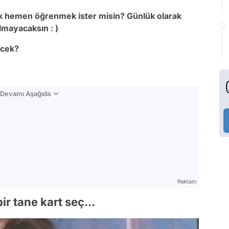
ak hemen öğrenmek ister misin? Günlük olarak
kalmayacaksın : )
çecek?
n Devamı Aşağıda
Reklam
r tane kart seç...