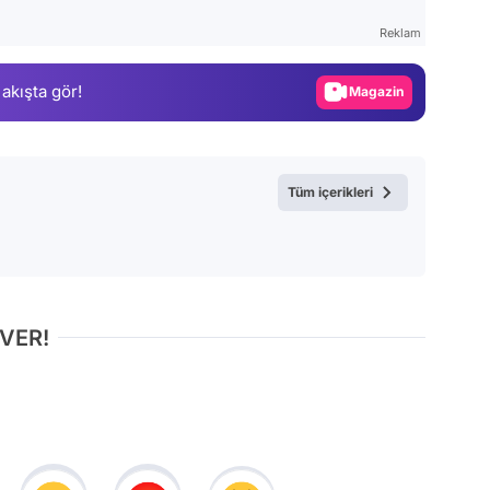
Test
Reklam
Gündem
Magazin
 akışta gör!
Video
Test
Tüm içerikleri
 VER!