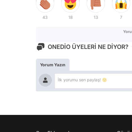
43
18
13
7
Yoru
ONEDİO ÜYELERİ NE DİYOR?
Yorum Yazın