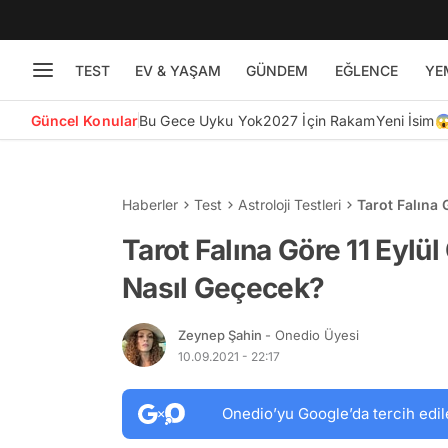
TEST
EV & YAŞAM
GÜNDEM
EĞLENCE
YE
Güncel Konular
Bu Gece Uyku Yok
2027 İçin Rakam
Yeni İsim
Haberler
Test
Astroloji Testleri
Tarot Falına 
Tarot Falına Göre 11 Eylü
Nasıl Geçecek?
Zeynep Şahin
- Onedio Üyesi
10.09.2021 - 22:17
Onedio’yu Google’da tercih edil