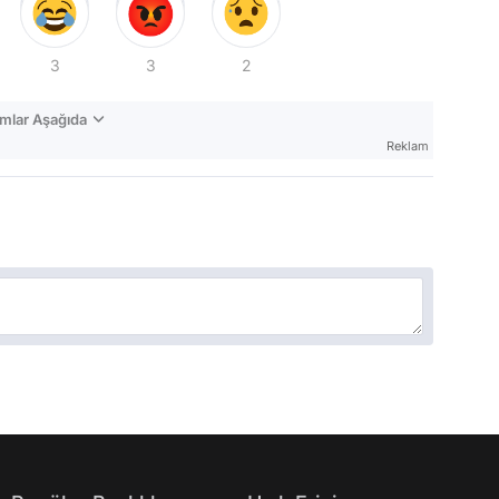
3
3
2
mlar Aşağıda
Reklam