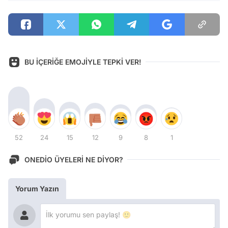
BU İÇERİĞE EMOJİYLE TEPKİ VER!
52
24
15
12
9
8
1
ONEDİO ÜYELERİ NE DİYOR?
Yorum Yazın