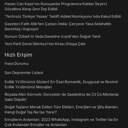
Hasan Can Kaya’nın Konuşanlar Programına Katılan Seyirci
Gözaltına Alınıp Sınır Dışı Edildi
‘Terörsüz Türkiye Yasası’ Teklifi Adalet Komisyonu'nda Kabul Edildi
Gazeteci Fatih Atik'ten Çarpıcı İddia: Çerçeve Yasa Selahattin
Demirtaş'ı Kapsıyor
Dursun Özbek'in Veda Davetine Icardi'den Soğuk Yanıt
Yeni Parti Genel Merkezi'nin Kirası Ortaya Çıktı
Hızlı Erişim
Hava Durumu
Son Depremler Listesi
Evlilik Yıl Dönümü Sözleri! En Özel Romantik, Duygusal ve Resimli
Evlilik Yıl dönümü Mesajları
Rüyada Altın Görmek: Gerçekler de Saadetiniz de Çil Çil Altınlarda
Saklı Olabilir!
Doğal Taşların Merak Edilen Tüm Etkileri, Enerjileri ve Şifa Alanları:
Hangi Doğal Taş Ne İşe Yarar?
Emojilerin Anlamları: 2023 WhatsApp, Instagram ve Twitter'da En
Çok Kullanılan Emojiler ve Anlamları