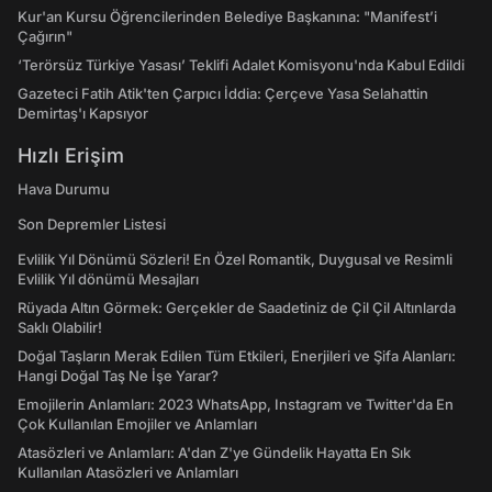
Kur'an Kursu Öğrencilerinden Belediye Başkanına: "Manifest’i
Çağırın"
‘Terörsüz Türkiye Yasası’ Teklifi Adalet Komisyonu'nda Kabul Edildi
Gazeteci Fatih Atik'ten Çarpıcı İddia: Çerçeve Yasa Selahattin
Demirtaş'ı Kapsıyor
Hızlı Erişim
Hava Durumu
Son Depremler Listesi
Evlilik Yıl Dönümü Sözleri! En Özel Romantik, Duygusal ve Resimli
Evlilik Yıl dönümü Mesajları
Rüyada Altın Görmek: Gerçekler de Saadetiniz de Çil Çil Altınlarda
Saklı Olabilir!
Doğal Taşların Merak Edilen Tüm Etkileri, Enerjileri ve Şifa Alanları:
Hangi Doğal Taş Ne İşe Yarar?
Emojilerin Anlamları: 2023 WhatsApp, Instagram ve Twitter'da En
Çok Kullanılan Emojiler ve Anlamları
Atasözleri ve Anlamları: A'dan Z'ye Gündelik Hayatta En Sık
Kullanılan Atasözleri ve Anlamları