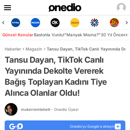
Güncel Konular
Bastonla Vurdu!
"Manyak Mısınız?"
30 Yıl Önce👀
Haberler
Magazin
Tansu Dayan, TikTok Canlı Yayınında Deko
Tansu Dayan, TikTok Canlı
Yayınında Dekolte Vererek
Bağış Toplayan Kadını Tiye
Alınca Olanlar Oldu!
mukerremtekelii
- Onedio Üyesi
Onedio’yu Google'a ekleyin