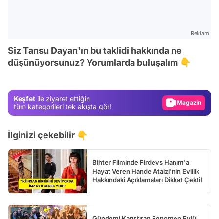
Reklam
Video
Siz Tansu Dayan'ın bu taklidi hakkında ne
Test
düşünüyorsunuz? Yorumlarda buluşalım 👇
Gündem
Magazin
Keşfet
ile ziyaret ettiğin
Video
tüm kategorileri tek akışta gör!
Test
İlginizi çekebilir 👇
Bihter Filminde Firdevs Hanım'a
Hayat Veren Hande Ataizi'nin Evlilik
Hakkındaki Açıklamaları Dikkat Çekti!
Gündemi Karıştıran Fenomen Eylül