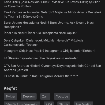
Tavla Diziliş Şekli Nasıldır? Erkek Tavlası ve Kız Tavlası Diziliş Şekilleri
ve Oynama Yönleri
Tarot Kartları ve Anlamları Nelerdir? Majör ve Minör Arkana Desteleri
İle Tılsımlı Bir Dünyaya Giriş
Burç Uyumu Hesaplama Nedir? Burç Uyumu, Aşk Uyumu Nasıl
Hesaplanır?
İdeal Kilo Nedir? İdeal Kilo Hesaplama Nasıl Yapılır?
Ders Çalışırken Dinlenecek Müzikler Nelerdir? Müziksiz
Çalışamayanlar Toplanın!
Instagram Giriş Nasıl Yapılır? Instagram'a Giriş İşlemleri Rehberi
41 Ülkenin Bayrakları ve Ülke Bayraklarının Anlamları
GTA San Andreas Hileleri! Oynamaya Doyamayanlar İçin Güncel San
Andreas Şifreleri
IQ Testi: IQ'unuzun Kaç Olduğunu Merak Ettiniz mi?
Keşfet
Twitter
Deprem
Zam
Youtube
Günlük Burç Yorumları
A101
Tiktok
Son Dakika