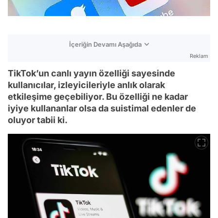
İçeriğin Devamı Aşağıda
Reklam
TikTok’un canlı yayın özelliği sayesinde
kullanıcılar, izleyicileriyle anlık olarak
etkileşime geçebiliyor. Bu özelliği ne kadar
iyiye kullananlar olsa da suistimal edenler de
oluyor tabii ki.