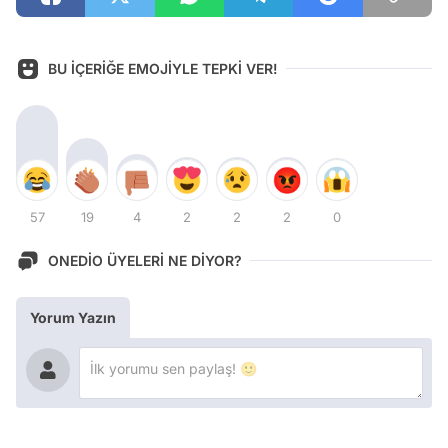
BU İÇERİĞE EMOJİYLE TEPKİ VER!
57
19
4
2
2
2
0
ONEDİO ÜYELERİ NE DİYOR?
Yorum Yazın