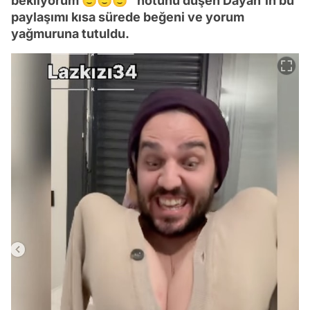
bekliyorum 😇😇😇” notunu düşen Dayan’ın bu
paylaşımı kısa sürede beğeni ve yorum
yağmuruna tutuldu.