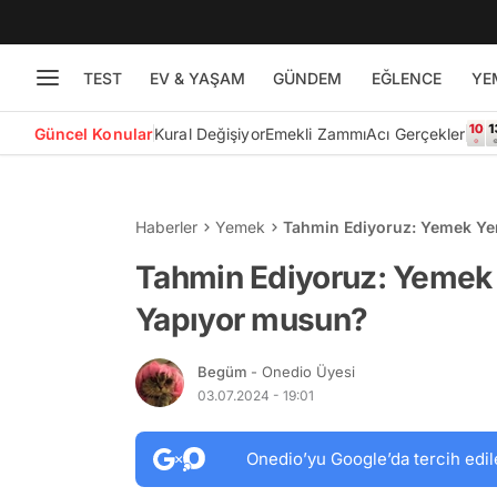
TEST
EV & YAŞAM
GÜNDEM
EĞLENCE
YE
Güncel Konular
Kural Değişiyor
Emekli Zammı
Acı Gerçekler
Haberler
Yemek
Tahmin Ediyoruz: Yemek Ye
Tahmin Ediyoruz: Yemek 
Yapıyor musun?
Begüm
- Onedio Üyesi
03.07.2024 - 19:01
Onedio’yu Google’da tercih edil