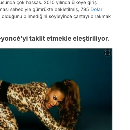
sunda çok hassas. 2010 yılında ülkeye giriş
lması sebebiyle gümrükte bekletilmiş, 795
Dolar
te olduğunu bilmediğini söyleyince çantayı bırakmak
yoncé'yi taklit etmekle eleştiriliyor.