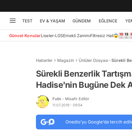
TEST
EV & YAŞAM
GÜNDEM
EĞLENCE
YE
Güncel Konular
Liseler-LGS
Emekli Zammı
Filtresiz Hali😱
Haberler
Magazin
Ünlüler Dosyası
Sürekli Be
Bugüne De
Sürekli Benzerlik Tartışm
Hadise'nin Bugüne Dek A
Fulin
- Misafir Editör
11.07.2019 - 09:54
Onedio’yu Google’da tercih edil