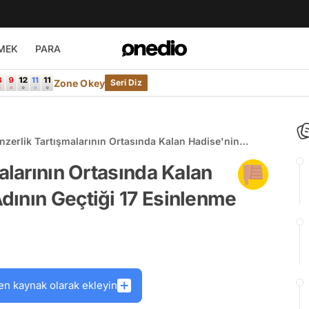
MEK
PARA
Zone Okey
Seri Diz
nzerlik Tartışmalarının Ortasında Kalan Hadise'nin
k Adının Geçtiği 17 Esinlenme
alarının Ortasında Kalan
dının Geçtiği 17 Esinlenme
en kaynak olarak ekleyin