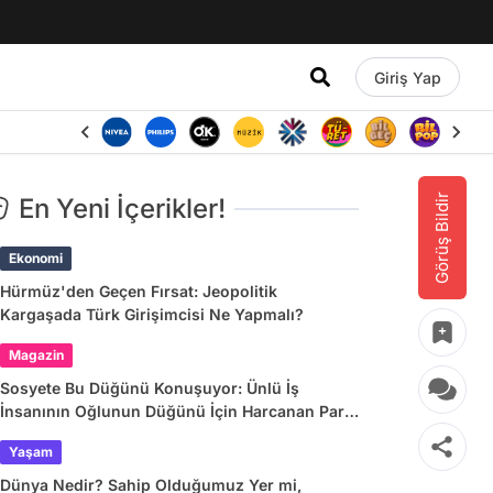
Giriş Yap
Görüş Bildir
En Yeni İçerikler!
Ekonomi
Hürmüz'den Geçen Fırsat: Jeopolitik
Kargaşada Türk Girişimcisi Ne Yapmalı?
Magazin
Sosyete Bu Düğünü Konuşuyor: Ünlü İş
İnsanının Oğlunun Düğünü İçin Harcanan Para
Dudak Uçuklattı!
Yaşam
Dünya Nedir? Sahip Olduğumuz Yer mi,