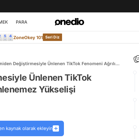
MEK
PARA
ZoneOkey 101
Seri Diz
Aniden Değiştirmesiyle Ünlenen TikTok Fenomeni Ağrılı
enemez Yükselişi
mesiyle Ünlenen TikTok
nlenemez Yükselişi
en kaynak olarak ekleyin