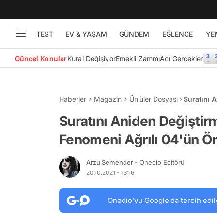
TEST
EV & YAŞAM
GÜNDEM
EĞLENCE
YE
Güncel Konular
Kural Değişiyor
Emekli Zammı
Acı Gerçekler
Haberler
Magazin
Ünlüler Dosyası
Suratını 
04'ün Önl
Suratını Aniden Değiştir
Fenomeni Ağrılı 04'ün Ö
Arzu Semender
- Onedio Editörü
20.10.2021 - 13:16
Onedio’yu Google’da tercih edil