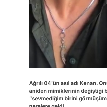
Ağrılı 04'ün asıl adı Kenan. 
aniden mimiklerinin değiştiği 
"sevmediğim birini görmüşümd
nerelere geldi...