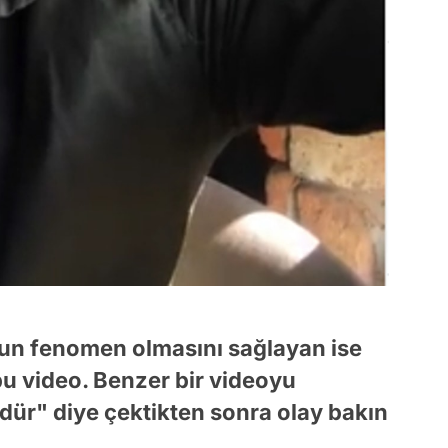
Onun fenomen olmasını sağlayan ise
bu video. Benzer bir videoyu
ür" diye çektikten sonra olay bakın