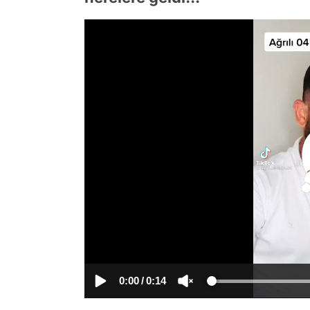
0:00
/
0:14