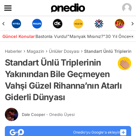
Güncel Konular
Bastonla Vurdu!
"Manyak Mısınız?"
30 Yıl Önce👀
Haberler
Magazin
Ünlüler Dosyası
Standart Ünlü Triplerini
Standart Ünlü Triplerinin
Yakınından Bile Geçmeyen
Vahşi Güzel Rihanna’nın Atarlı
Giderli Dünyası
Dale Cooper
- Onedio Üyesi
Onedio’yu Google'a ekleyin