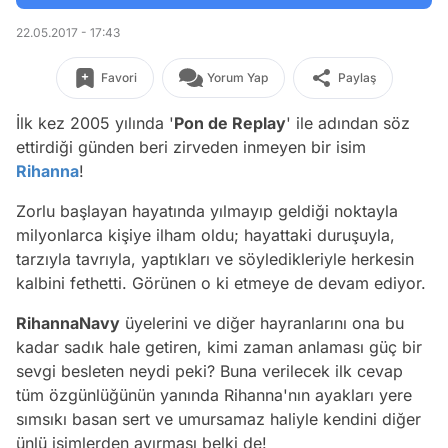
22.05.2017 - 17:43
Favori
Yorum Yap
Paylaş
İlk kez 2005 yılında '
Pon de Replay
' ile adından söz
ettirdiği günden beri zirveden inmeyen bir isim
Rihanna
!
Zorlu başlayan hayatında yılmayıp geldiği noktayla
milyonlarca kişiye ilham oldu; hayattaki duruşuyla,
tarzıyla tavrıyla, yaptıkları ve söyledikleriyle herkesin
kalbini fethetti. Görünen o ki etmeye de devam ediyor.
RihannaNavy
üyelerini ve diğer hayranlarını ona bu
kadar sadık hale getiren, kimi zaman anlaması güç bir
sevgi besleten neydi peki? Buna verilecek ilk cevap
tüm özgünlüğünün yanında Rihanna'nın ayakları yere
sımsıkı basan sert ve umursamaz haliyle kendini diğer
ünlü isimlerden ayırması belki de!