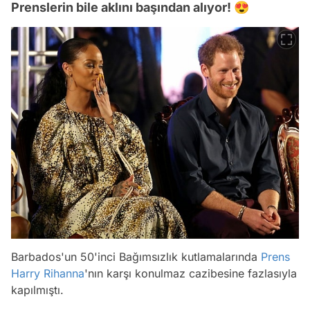
Prenslerin bile aklını başından alıyor! 😍
Barbados'un 50'inci Bağımsızlık kutlamalarında
Prens
Harry
Rihanna
'nın karşı konulmaz cazibesine fazlasıyla
kapılmıştı.