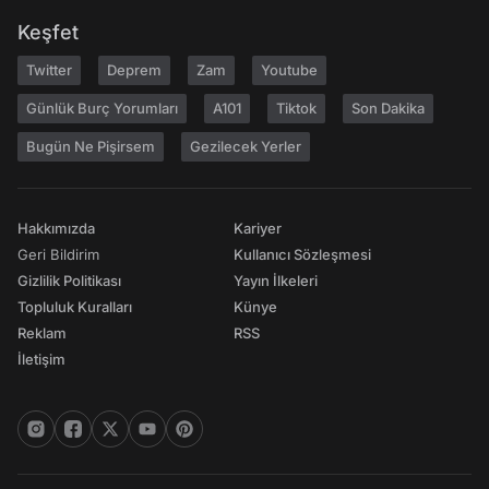
Keşfet
Twitter
Deprem
Zam
Youtube
Günlük Burç Yorumları
A101
Tiktok
Son Dakika
Bugün Ne Pişirsem
Gezilecek Yerler
Hakkımızda
Kariyer
Geri Bildirim
Kullanıcı Sözleşmesi
Gizlilik Politikası
Yayın İlkeleri
Topluluk Kuralları
Künye
Reklam
RSS
İletişim