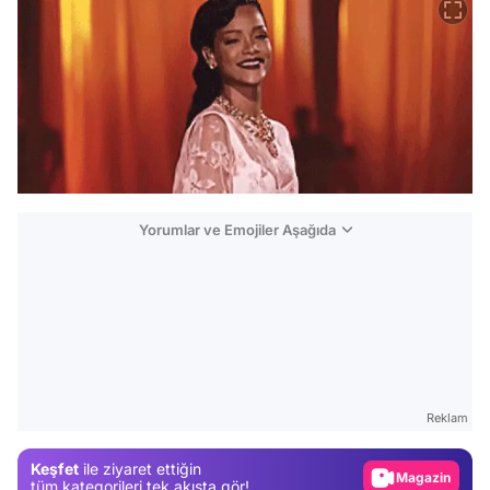
Yorumlar ve Emojiler Aşağıda
Video
Test
Gündem
Reklam
Magazin
Keşfet
ile ziyaret ettiğin
Video
tüm kategorileri tek akışta gör!