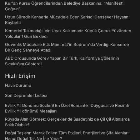
Kur'an Kursu Öğrencilerinden Belediye Başkanına: "Manifest’i
Çağırın"
Uzun Süredir Kanserle Mücadele Eden Şarkıcı Cansever Hayatını
Kaybetti
Kemerini Takmadığı İçin Uçak Kalkamadı: Küçük Çocuk Yüzünden
Yolcular 1 Gün Bekledi
Güvenlik Müdahale Etti: Manifest'in Bodrum'da Verdiği Konserde
Bir Genç Sahneye Atladı
ABD Ordusunda Görev Yapan Bir Türk, Kaliforniya Çöllerinin
Sıcaklığını Gösterdi
Hızlı Erişim
Hava Durumu
Son Depremler Listesi
Evlilik Yıl Dönümü Sözleri! En Özel Romantik, Duygusal ve Resimli
Evlilik Yıl dönümü Mesajları
Rüyada Altın Görmek: Gerçekler de Saadetiniz de Çil Çil Altınlarda
Saklı Olabilir!
Doğal Taşların Merak Edilen Tüm Etkileri, Enerjileri ve Şifa Alanları:
Hangi Doğal Taş Ne İşe Yarar?