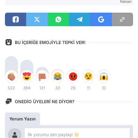
Reklam
BU İÇERİĞE EMOJİYLE TEPKİ VER!
522
384
121
33
26
11
10
ONEDİO ÜYELERİ NE DİYOR?
Yorum Yazın