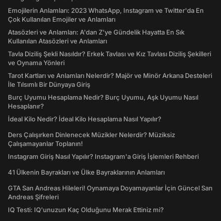
Emojilerin Anlamları: 2023 WhatsApp, Instagram ve Twitter'da En
Çok Kullanılan Emojiler ve Anlamları
Atasözleri ve Anlamları: A'dan Z'ye Gündelik Hayatta En Sık
Kullanılan Atasözleri ve Anlamları
Tavla Diziliş Şekli Nasıldır? Erkek Tavlası ve Kız Tavlası Diziliş Şekilleri
ve Oynama Yönleri
Tarot Kartları ve Anlamları Nelerdir? Majör ve Minör Arkana Desteleri
İle Tılsımlı Bir Dünyaya Giriş
Burç Uyumu Hesaplama Nedir? Burç Uyumu, Aşk Uyumu Nasıl
Hesaplanır?
İdeal Kilo Nedir? İdeal Kilo Hesaplama Nasıl Yapılır?
Ders Çalışırken Dinlenecek Müzikler Nelerdir? Müziksiz
Çalışamayanlar Toplanın!
Instagram Giriş Nasıl Yapılır? Instagram'a Giriş İşlemleri Rehberi
41 Ülkenin Bayrakları ve Ülke Bayraklarının Anlamları
GTA San Andreas Hileleri! Oynamaya Doyamayanlar İçin Güncel San
Andreas Şifreleri
IQ Testi: IQ'unuzun Kaç Olduğunu Merak Ettiniz mi?