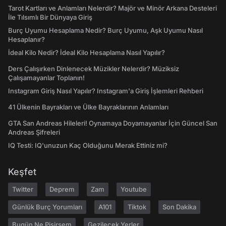
Tarot Kartları ve Anlamları Nelerdir? Majör ve Minör Arkana Desteleri
İle Tılsımlı Bir Dünyaya Giriş
Burç Uyumu Hesaplama Nedir? Burç Uyumu, Aşk Uyumu Nasıl
Hesaplanır?
İdeal Kilo Nedir? İdeal Kilo Hesaplama Nasıl Yapılır?
Ders Çalışırken Dinlenecek Müzikler Nelerdir? Müziksiz
Çalışamayanlar Toplanın!
Instagram Giriş Nasıl Yapılır? Instagram'a Giriş İşlemleri Rehberi
41 Ülkenin Bayrakları ve Ülke Bayraklarının Anlamları
GTA San Andreas Hileleri! Oynamaya Doyamayanlar İçin Güncel San
Andreas Şifreleri
IQ Testi: IQ'unuzun Kaç Olduğunu Merak Ettiniz mi?
Keşfet
Twitter
Deprem
Zam
Youtube
Günlük Burç Yorumları
A101
Tiktok
Son Dakika
Bugün Ne Pişirsem
Gezilecek Yerler