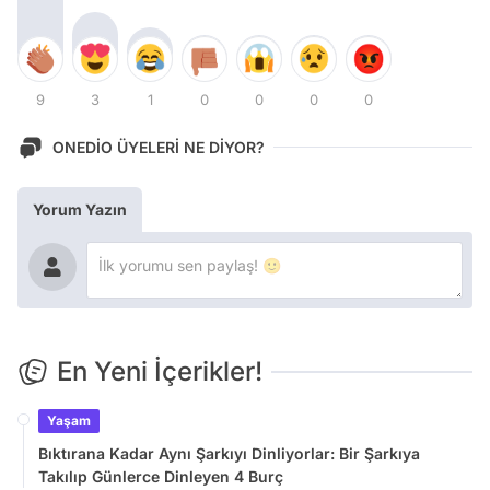
9
3
1
0
0
0
0
ONEDİO ÜYELERİ NE DİYOR?
Yorum Yazın
En Yeni İçerikler!
Yaşam
Bıktırana Kadar Aynı Şarkıyı Dinliyorlar: Bir Şarkıya
Takılıp Günlerce Dinleyen 4 Burç