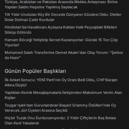
Türkiye, Arabistan ve Pakistan Arasında Mekke Anlaşması: Birine
Yapılan Saldırı Hepsine Yapılmış Sayılacak
114 Yıldır Unutulan Köy Bir Gecede Dünyanın Gözdesi Oldu: Oteller
Dolar Dolmaz Çadır Kurdular
Hindistan’da Havalimanı Açılışına Katılan Halk Peyzajdaki Bitkileri
Söküp Götürdü
Hamam Böceği Yetiştirip Servet Kazanıyorlar: Günde 15 Ton Çöp
Yiyorlar!
Mohamed Salah Transferine Demet Akalın'dan Olay Yorum: "Şarkısı
da Hazır"
Günün Popüler Başlıkları
İlk Anket Sonucu: YENİ Parti'nin Oy Oranı Belli Oldu, CHP Barajın
Altına Düştü!
Yaptıkları Komik Mesajlaşmalarla İletişimden Maksimum Verim Alan
Kişiler
Toygar Işıklı'dan Gururlandıran Başarı! Grammy Ödülleri'nde Oy
Verecek Jüri Üyeleri Arasına Seçildi
Hiçbir Tuzak Onu Durduramıyordu: 3 Yıldır Çiftçilerin Baş Belası
Olan Kedi Yakalandı