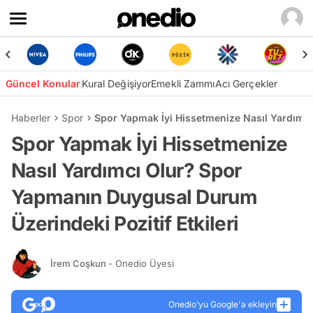
Güncel Konular
Kural Değişiyor
Emekli Zammı
Acı Gerçekler
Haberler
Spor
Spor Yapmak İyi Hissetmenize Nasıl Yardımcı
Spor Yapmak İyi Hissetmenize
Nasıl Yardımcı Olur? Spor
Yapmanın Duygusal Durum
Üzerindeki Pozitif Etkileri
İrem Coşkun
- Onedio Üyesi
Onedio’yu Google'a ekleyin