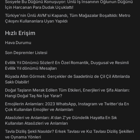
Sosyete Bu Düğünü Konuşuyor: Ünlü İş İnsanının Oğlunun Düğünü
İçin Harcanan Para Dudak Uçuklattı!
Türkiye'nin Ünlü AVM'si Kapandı, Tüm Mağazalar Boşaltıldı: Metro
Çıkışını Kullananlara Uyarı Yapıldı
Hızlı Erişim
Hava Durumu
Son Depremler Listesi
Evlilik Yıl Dönümü Sözleri! En Özel Romantik, Duygusal ve Resimli
Evlilik Yıl dönümü Mesajları
Rüyada Altın Görmek: Gerçekler de Saadetiniz de Çil Çil Altınlarda
Saklı Olabilir!
Doğal Taşların Merak Edilen Tüm Etkileri, Enerjileri ve Şifa Alanları:
Hangi Doğal Taş Ne İşe Yarar?
Emojilerin Anlamları: 2023 WhatsApp, Instagram ve Twitter'da En
Çok Kullanılan Emojiler ve Anlamları
Atasözleri ve Anlamları: A'dan Z'ye Gündelik Hayatta En Sık
Kullanılan Atasözleri ve Anlamları
Tavla Diziliş Şekli Nasıldır? Erkek Tavlası ve Kız Tavlası Diziliş Şekilleri
ve Oynama Yönleri