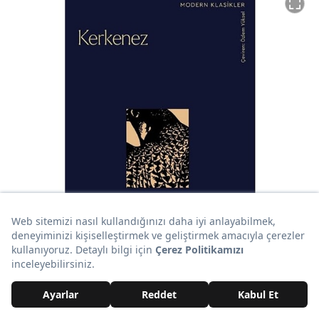
Barry Hines'in 'Kerkenez' adlı kitabı, yoksul bir