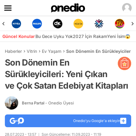
Güncel Konular
Bu Gece Uyku Yok
2027 İçin Rakam
Yeni İsim😱
Haberler
Vitrin
Ev Yaşam
Son Dönemin En Sürükleyicileri: 
Son Dönemin En
Sürükleyicileri: Yeni Çıkan
ve Çok Satan Edebiyat Kitapları
Berna Partal
- Onedio Üyesi
Onedio’yu Google'a ekleyin
28.07.2023 - 13:57
Son Güncelleme: 11.09.2023 - 11:19