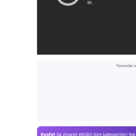
Yorumlar v
Keşfet
ile ziyaret ettiğin
tüm kategorileri tek