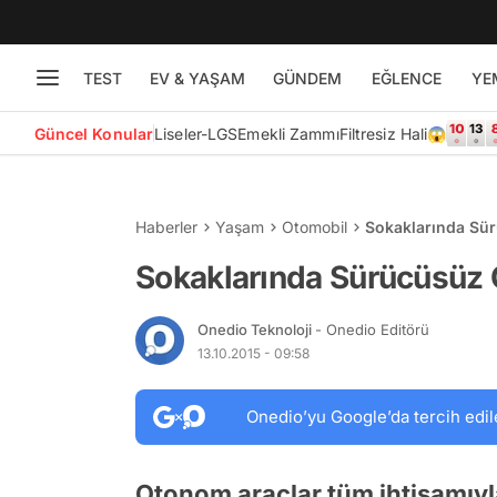
TEST
EV & YAŞAM
GÜNDEM
EĞLENCE
YE
Güncel Konular
Liseler-LGS
Emekli Zammı
Filtresiz Hali😱
Haberler
Yaşam
Otomobil
Sokaklarında Sü
Sokaklarında Sürücüsüz 
Onedio Teknoloji
- Onedio Editörü
13.10.2015 - 09:58
Onedio’yu Google’da tercih edil
Otonom araçlar tüm ihtişamıy