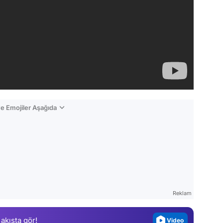
e Emojiler Aşağıda
Video
Test
Gündem
Reklam
Magazin
 akışta gör!
Video