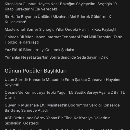
Kitaplığını Oluştur, Hayata Nasıl Baktığını Söyleyelim: Seçtiğin 10
Kitap Karakterini Ele Verecek!
Bir Hafta Boyunca Ünlüleri Mizahına Alet Ederek Güldüren X
Kullanıcıları!
Masterchef Somer Sivrioğlu Yıllar Önceki Halini İlk Kez Paylaştı!
Onlarca Dil Bilen Japon İnternet Fenomeni Eski Milli Futbolcu Tarık
Hodzic'le Karşılaştı
Yaz Flörtü Bitenlere İyi Gelecek Şarkılar
Yunanlar Neşet Ertaş'tan Sonra Şimdi de Seda Sayan'ı Çaldı!
Günün Popüler Başlıkları
Uzun Süredir Kanserle Mücadele Eden Şarkıcı Cansever Hayatını
Kaybetti
Çeşme'de Kumrucuya Tepki Yağdı! 1,5 Saatlik Süreyi Aşana 2 Bin TL
Ücret
Güvenlik Müdahale Etti: Manifest'in Bodrum'da Verdiği Konserde
Bir Genç Sahneye Atladı
ABD Ordusunda Görev Yapan Bir Türk, Kaliforniya Çöllerinin
Sıcaklığını Gösterdi