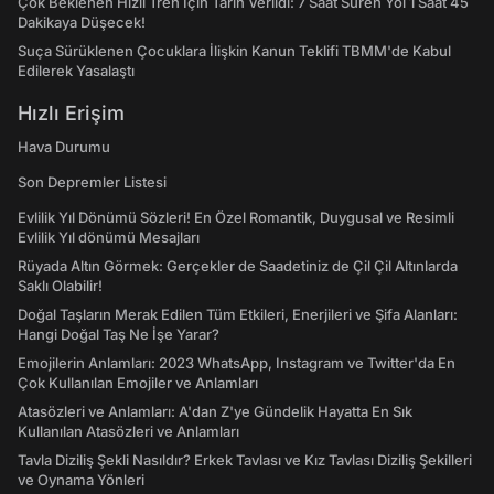
Çok Beklenen Hızlı Tren İçin Tarih Verildi: 7 Saat Süren Yol 1 Saat 45
Dakikaya Düşecek!
Suça Sürüklenen Çocuklara İlişkin Kanun Teklifi TBMM'de Kabul
Edilerek Yasalaştı
Hızlı Erişim
Hava Durumu
Son Depremler Listesi
Evlilik Yıl Dönümü Sözleri! En Özel Romantik, Duygusal ve Resimli
Evlilik Yıl dönümü Mesajları
Rüyada Altın Görmek: Gerçekler de Saadetiniz de Çil Çil Altınlarda
Saklı Olabilir!
Doğal Taşların Merak Edilen Tüm Etkileri, Enerjileri ve Şifa Alanları:
Hangi Doğal Taş Ne İşe Yarar?
Emojilerin Anlamları: 2023 WhatsApp, Instagram ve Twitter'da En
Çok Kullanılan Emojiler ve Anlamları
Atasözleri ve Anlamları: A'dan Z'ye Gündelik Hayatta En Sık
Kullanılan Atasözleri ve Anlamları
Tavla Diziliş Şekli Nasıldır? Erkek Tavlası ve Kız Tavlası Diziliş Şekilleri
ve Oynama Yönleri