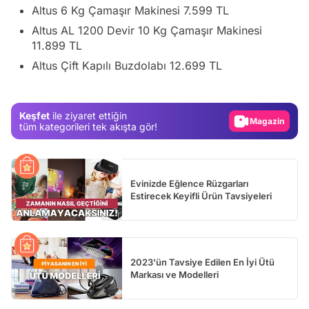
Altus 6 Kg Çamaşır Makinesi 7.599 TL
Altus AL 1200 Devir 10 Kg Çamaşır Makinesi
11.899 TL
Video
Altus Çift Kapılı Buzdolabı 12.699 TL
Test
Gündem
Keşfet
ile ziyaret ettiğin
Magazin
tüm kategorileri tek akışta gör!
Video
Test
Evinizde Eğlence Rüzgarları
Estirecek Keyifli Ürün Tavsiyeleri
2023'ün Tavsiye Edilen En İyi Ütü
Markası ve Modelleri