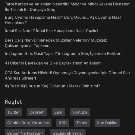
Tarot Kartları ve Anlamları Nelerdir? Majör ve Minör Arkana Desteleri
İle Tılsımlı Bir Dünyaya Giriş
Burç Uyumu Hesaplama Nedir? Burç Uyumu, Aşk Uyumu Nasıl
Hesaplanır?
İdeal Kilo Nedir? İdeal Kilo Hesaplama Nasıl Yapılır?
Ders Çalışırken Dinlenecek Müzikler Nelerdir? Müziksiz
Çalışamayanlar Toplanın!
Instagram Giriş Nasıl Yapılır? Instagram'a Giriş İşlemleri Rehberi
41 Ülkenin Bayrakları ve Ülke Bayraklarının Anlamları
GTA San Andreas Hileleri! Oynamaya Doyamayanlar İçin Güncel San
Andreas Şifreleri
IQ Testi: IQ'unuzun Kaç Olduğunu Merak Ettiniz mi?
Keşfet
Twitter
Deprem
Zam
Youtube
Günlük Burç Yorumları
A101
Tiktok
Son Dakika
Bugün Ne Pişirsem
Gezilecek Yerler