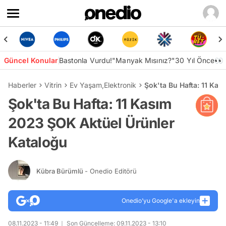
Güncel Konular
Bastonla Vurdu!
"Manyak Mısınız?"
30 Yıl Önce👀
Haberler
Vitrin
Ev Yaşam
,
Elektronik
Şok'ta Bu Hafta: 11 Ka
Şok'ta Bu Hafta: 11 Kasım
2023 ŞOK Aktüel Ürünler
Kataloğu
Kübra Bürümlü
- Onedio Editörü
Onedio’yu Google'a ekleyin
08.11.2023 - 11:49
Son Güncelleme: 09.11.2023 - 13:10