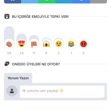
BU İÇERİĞE EMOJİYLE TEPKİ VER!
59
24
17
6
5
1
0
ONEDİO ÜYELERİ NE DİYOR?
Yorum Yazın