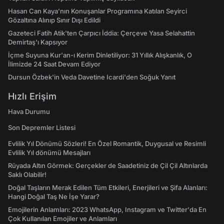
Hasan Can Kaya’nın Konuşanlar Programına Katılan Seyirci
Gözaltına Alınıp Sınır Dışı Edildi
Gazeteci Fatih Atik'ten Çarpıcı İddia: Çerçeve Yasa Selahattin
Demirtaş'ı Kapsıyor
İçme Suyuna Kur'an-ı Kerim Dinletiliyor: 31 Yıllık Alışkanlık, O
İlimizde 24 Saat Devam Ediyor
Dursun Özbek'in Veda Davetine Icardi'den Soğuk Yanıt
Hızlı Erişim
Hava Durumu
Son Depremler Listesi
Evlilik Yıl Dönümü Sözleri! En Özel Romantik, Duygusal ve Resimli
Evlilik Yıl dönümü Mesajları
Rüyada Altın Görmek: Gerçekler de Saadetiniz de Çil Çil Altınlarda
Saklı Olabilir!
Doğal Taşların Merak Edilen Tüm Etkileri, Enerjileri ve Şifa Alanları:
Hangi Doğal Taş Ne İşe Yarar?
Emojilerin Anlamları: 2023 WhatsApp, Instagram ve Twitter'da En
Çok Kullanılan Emojiler ve Anlamları