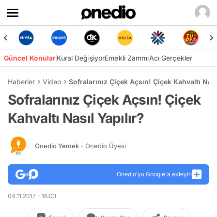
Güncel Konular
Kural Değişiyor
Emekli Zammı
Acı Gerçekler
Haberler
Video
Sofralarınız Çiçek Açsın! Çiçek Kahvaltı Nası
Sofralarınız Çiçek Açsın! Çiçek
Kahvaltı Nasıl Yapılır?
Onedio Yemek
- Onedio Üyesi
Onedio’yu Google'a ekleyin
04.11.2017 - 16:03