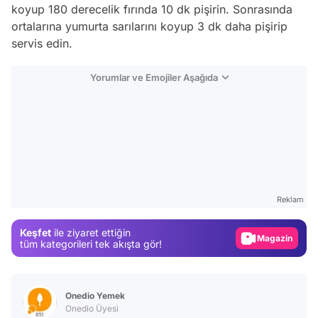
koyup 180 derecelik fırında 10 dk pişirin. Sonrasında
ortalarına yumurta sarılarını koyup 3 dk daha pişirip
servis edin.
Yorumlar ve Emojiler Aşağıda
Video
Test
Reklam
Gündem
Keşfet
ile ziyaret ettiğin
Magazin
tüm kategorileri tek akışta gör!
Video
Test
Onedio Yemek
Onedio Üyesi