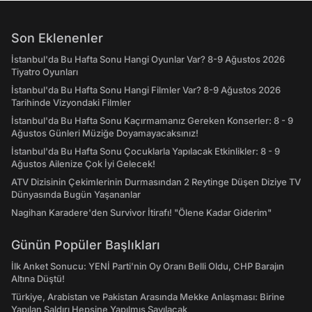
Son Eklenenler
İstanbul'da Bu Hafta Sonu Hangi Oyunlar Var? 8-9 Ağustos 2026
Tiyatro Oyunları
İstanbul'da Bu Hafta Sonu Hangi Filmler Var? 8-9 Ağustos 2026
Tarihinde Vizyondaki Filmler
İstanbul'da Bu Hafta Sonu Kaçırmamanız Gereken Konserler: 8 - 9
Ağustos Günleri Müziğe Doyamayacaksınız!
İstanbul'da Bu Hafta Sonu Çocuklarla Yapılacak Etkinlikler: 8 - 9
Ağustos Ailenize Çok İyi Gelecek!
ATV Dizisinin Çekimlerinin Durmasından 2 Reytinge Düşen Diziye TV
Dünyasında Bugün Yaşananlar
Nagihan Karadere'den Survivor İtirafı! "Ölene Kadar Giderim"
Günün Popüler Başlıkları
İlk Anket Sonucu: YENİ Parti'nin Oy Oranı Belli Oldu, CHP Barajın
Altına Düştü!
Türkiye, Arabistan ve Pakistan Arasında Mekke Anlaşması: Birine
Yapılan Saldırı Hepsine Yapılmış Sayılacak