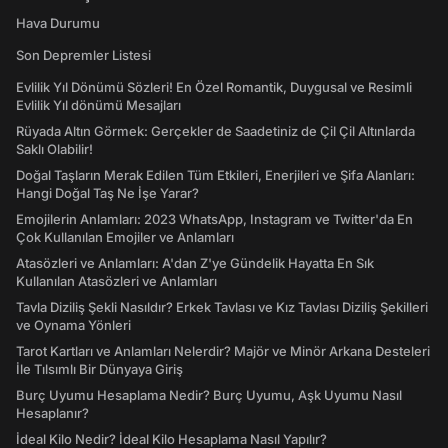
Hava Durumu
Son Depremler Listesi
Evlilik Yıl Dönümü Sözleri! En Özel Romantik, Duygusal ve Resimli
Evlilik Yıl dönümü Mesajları
Rüyada Altın Görmek: Gerçekler de Saadetiniz de Çil Çil Altınlarda
Saklı Olabilir!
Doğal Taşların Merak Edilen Tüm Etkileri, Enerjileri ve Şifa Alanları:
Hangi Doğal Taş Ne İşe Yarar?
Emojilerin Anlamları: 2023 WhatsApp, Instagram ve Twitter'da En
Çok Kullanılan Emojiler ve Anlamları
Atasözleri ve Anlamları: A'dan Z'ye Gündelik Hayatta En Sık
Kullanılan Atasözleri ve Anlamları
Tavla Diziliş Şekli Nasıldır? Erkek Tavlası ve Kız Tavlası Diziliş Şekilleri
ve Oynama Yönleri
Tarot Kartları ve Anlamları Nelerdir? Majör ve Minör Arkana Desteleri
İle Tılsımlı Bir Dünyaya Giriş
Burç Uyumu Hesaplama Nedir? Burç Uyumu, Aşk Uyumu Nasıl
Hesaplanır?
İdeal Kilo Nedir? İdeal Kilo Hesaplama Nasıl Yapılır?