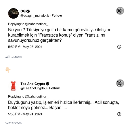
twitter.com
👇🏻
twitter.com