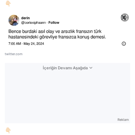
👇🏻
twitter.com
İçeriğin Devamı Aşağıda
Reklam
👇🏻