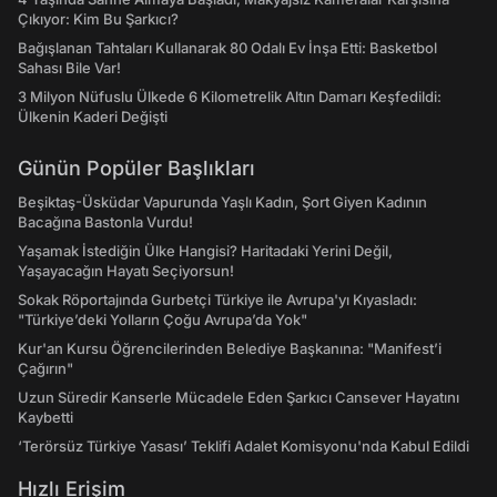
Çıkıyor: Kim Bu Şarkıcı?
Bağışlanan Tahtaları Kullanarak 80 Odalı Ev İnşa Etti: Basketbol
Sahası Bile Var!
3 Milyon Nüfuslu Ülkede 6 Kilometrelik Altın Damarı Keşfedildi:
Ülkenin Kaderi Değişti
Günün Popüler Başlıkları
Beşiktaş-Üsküdar Vapurunda Yaşlı Kadın, Şort Giyen Kadının
Bacağına Bastonla Vurdu!
Yaşamak İstediğin Ülke Hangisi? Haritadaki Yerini Değil,
Yaşayacağın Hayatı Seçiyorsun!
Sokak Röportajında Gurbetçi Türkiye ile Avrupa'yı Kıyasladı:
"Türkiye’deki Yolların Çoğu Avrupa’da Yok"
Kur'an Kursu Öğrencilerinden Belediye Başkanına: "Manifest’i
Çağırın"
Uzun Süredir Kanserle Mücadele Eden Şarkıcı Cansever Hayatını
Kaybetti
‘Terörsüz Türkiye Yasası’ Teklifi Adalet Komisyonu'nda Kabul Edildi
Hızlı Erişim