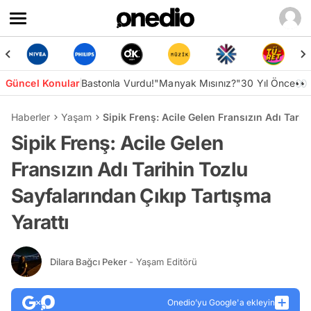
Güncel Konular
Bastonla Vurdu!
"Manyak Mısınız?"
30 Yıl Önce👀
Haberler
Yaşam
Sipik Frenş: Acile Gelen Fransızın Adı Tarih
Sipik Frenş: Acile Gelen
Fransızın Adı Tarihin Tozlu
Sayfalarından Çıkıp Tartışma
Yarattı
Dilara Bağcı Peker
- Yaşam Editörü
Onedio’yu Google'a ekleyin