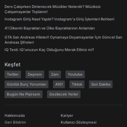
Ders Çalışırken Dinlenecek Müzikler Nelerdir? Müziksiz
Çalışamayanlar Toplanın!
Instagram Giriş Nasıl Yapılır? Instagram'a Giriş İşlemleri Rehberi
41 Ülkenin Bayrakları ve Ülke Bayraklarının Anlamları
GTA San Andreas Hileleri! Oynamaya Doyamayanlar İçin Güncel San
Andreas Şifreleri
IQ Testi: IQ'unuzun Kaç Olduğunu Merak Ettiniz mi?
Keşfet
Twitter
Deprem
Zam
Youtube
Günlük Burç Yorumları
A101
Tiktok
Son Dakika
Bugün Ne Pişirsem
Gezilecek Yerler
Hakkımızda
Kariyer
Geri Bildirim
Kullanıcı Sözleşmesi