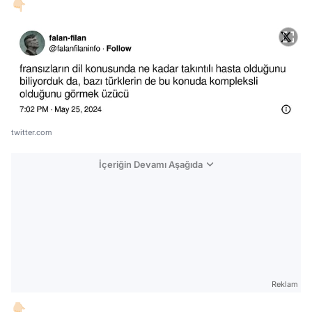
👇🏻
twitter.com
İçeriğin Devamı Aşağıda
Reklam
👇🏻