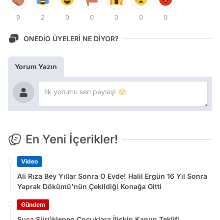
9
2
0
0
0
0
0
ONEDİO ÜYELERİ NE DİYOR?
Yorum Yazın
En Yeni İçerikler!
Video
Ali Rıza Bey Yıllar Sonra O Evde! Halil Ergün 16 Yıl Sonra
Yaprak Dökümü'nün Çekildiği Konağa Gitti
Gündem
Suça Sürüklenen Çocuklara İlişkin Kanun Teklifi