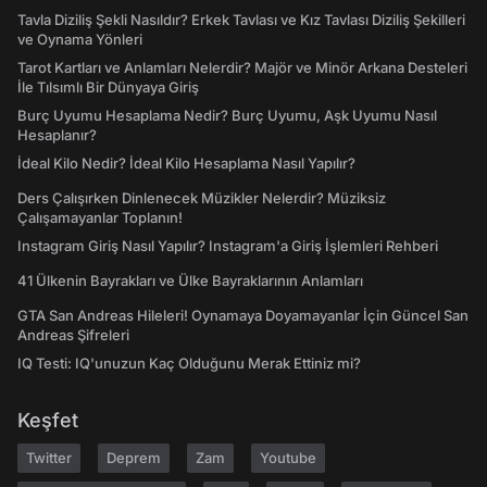
Tavla Diziliş Şekli Nasıldır? Erkek Tavlası ve Kız Tavlası Diziliş Şekilleri
ve Oynama Yönleri
Tarot Kartları ve Anlamları Nelerdir? Majör ve Minör Arkana Desteleri
İle Tılsımlı Bir Dünyaya Giriş
Burç Uyumu Hesaplama Nedir? Burç Uyumu, Aşk Uyumu Nasıl
Hesaplanır?
İdeal Kilo Nedir? İdeal Kilo Hesaplama Nasıl Yapılır?
Ders Çalışırken Dinlenecek Müzikler Nelerdir? Müziksiz
Çalışamayanlar Toplanın!
Instagram Giriş Nasıl Yapılır? Instagram'a Giriş İşlemleri Rehberi
41 Ülkenin Bayrakları ve Ülke Bayraklarının Anlamları
GTA San Andreas Hileleri! Oynamaya Doyamayanlar İçin Güncel San
Andreas Şifreleri
IQ Testi: IQ'unuzun Kaç Olduğunu Merak Ettiniz mi?
Keşfet
Twitter
Deprem
Zam
Youtube