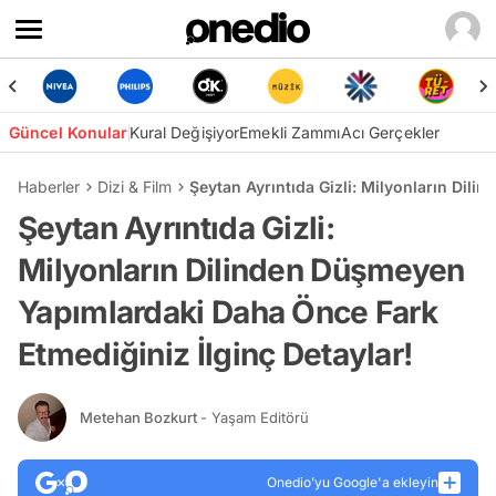
Güncel Konular
Kural Değişiyor
Emekli Zammı
Acı Gerçekler
Haberler
Dizi & Film
Şeytan Ayrıntıda Gizli: Milyonların Dil
Şeytan Ayrıntıda Gizli:
Milyonların Dilinden Düşmeyen
Yapımlardaki Daha Önce Fark
Etmediğiniz İlginç Detaylar!
Metehan Bozkurt
- Yaşam Editörü
Onedio’yu Google'a ekleyin