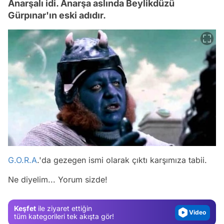
Anarşalı idi. Anarşa aslında Beylikdüzü
Gürpınar'ın eski adıdır.
Video
G.O.R.A
.'da gezegen ismi olarak çıktı karşımıza tabii.
Test
Ne diyelim... Yorum sizde!
Gündem
Magazin
Keşfet
ile ziyaret ettiğin
Video
tüm kategorileri tek akışta gör!