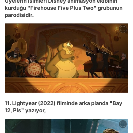
Üyelerin isimleri Disney animasyon ekibinin
kurduğu "Firehouse Five Plus Two" grubunun
parodisidir.
11. Lightyear (2022) filminde arka planda "Bay
12, Pls" yazıyor,