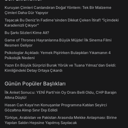
Kuruyan Çimleri Canlandıran Doğal Yöntem: Tek Bir Malzeme
Çimleri Daha Gür Yapıyor
Taşacak Bu Deniz'in Fadime'sinden Dikkat Çeken İtiraf! "İçimdeki
Karadenizli Çıkıyor"
Bu Şarkı Sözleri Kime Ait?
Game of Thrones Hayranlarına Büyük Müjde! İlk Sinema Filmi
Resmen Geliyor
Psikologlar Açıkladı: Yemek Pişirirken Bulaşıkları Yıkamanın 4
Psikolojik Nedeni
Yazın En Büyük Sürprizi Burak Yörük ve Tuana Yılmaz'dan Geldi:
Kimliğindeki Detay Ortaya Çıkardı
Günün Popüler Başlıkları
İlk Anket Sonucu: YENİ Parti'nin Oy Oranı Belli Oldu, CHP Barajın
Altına Düştü!
Hasan Can Kaya’nın Konuşanlar Programına Katılan Seyirci
Gözaltına Alınıp Sınır Dışı Edildi
Türkiye, Arabistan ve Pakistan Arasında Mekke Anlaşması: Birine
Yapılan Saldırı Hepsine Yapılmış Sayılacak