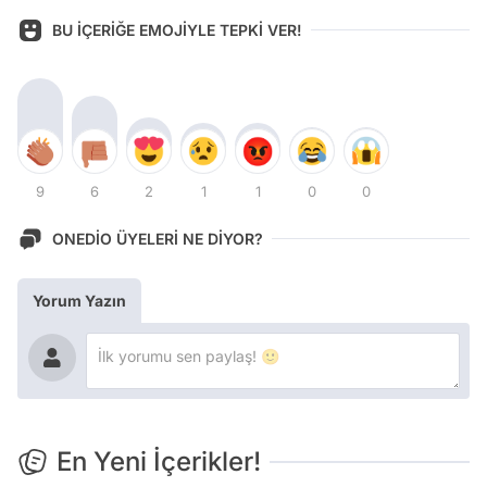
BU İÇERİĞE EMOJİYLE TEPKİ VER!
9
6
2
1
1
0
0
ONEDİO ÜYELERİ NE DİYOR?
Yorum Yazın
En Yeni İçerikler!