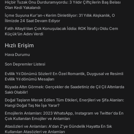
Hiçbir Tuzak Onu Durduramıyordu: 3 Yıldır Çiftçilerin Baş Belası
Olan Kedi Yakalandı
İçme Suyuna Kur'an-ı Kerim Dinletiliyor: 31 Yıllık Alışkanlık, O
İlimizde 24 Saat Devam Ediyor
Fatih Altaylı’dan Çok Konuşulacak İddia: ROK İtirafçı Oldu Cem
Küçük’ün Adını Verdi
Hızlı Erişim
Hava Durumu
Son Depremler Listesi
Evlilik Yıl Dönümü Sözleri! En Özel Romantik, Duygusal ve Resimli
Evlilik Yıl dönümü Mesajları
Rüyada Altın Görmek: Gerçekler de Saadetiniz de Çil Çil Altınlarda
Saklı Olabilir!
Doğal Taşların Merak Edilen Tüm Etkileri, Enerjileri ve Şifa Alanları:
Hangi Doğal Taş Ne İşe Yarar?
Emojilerin Anlamları: 2023 WhatsApp, Instagram ve Twitter'da En
Çok Kullanılan Emojiler ve Anlamları
Atasözleri ve Anlamları: A'dan Z'ye Gündelik Hayatta En Sık
Kullanılan Atasözleri ve Anlamları