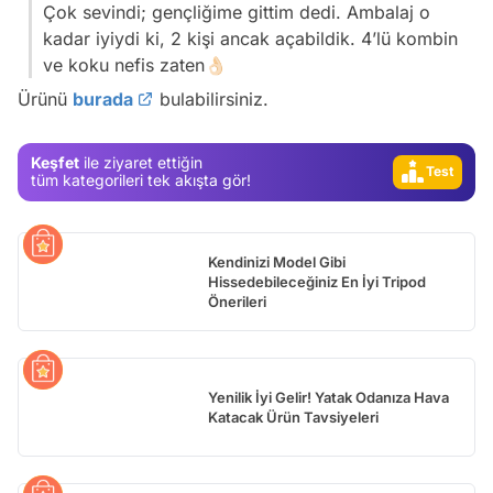
Çok sevindi; gençliğime gittim dedi. Ambalaj o
kadar iyiydi ki, 2 kişi ancak açabildik. 4’lü kombin
ve koku nefis zaten👌🏻
Ürünü
burada
bulabilirsiniz.
Video
Test
Keşfet
ile ziyaret ettiğin
Gündem
tüm kategorileri tek akışta gör!
Magazin
Video
Kendinizi Model Gibi
Test
Hissedebileceğiniz En İyi Tripod
Önerileri
Yenilik İyi Gelir! Yatak Odanıza Hava
Katacak Ürün Tavsiyeleri