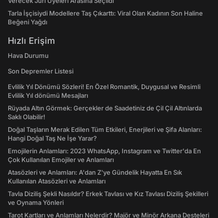
Verecek Jüri Üyeleri Arasına Seçildi
Tarla İşçisiydi Modellere Taş Çıkarttı: Viral Olan Kadının Son Haline
Beğeni Yağdı
Hızlı Erişim
Hava Durumu
Son Depremler Listesi
Evlilik Yıl Dönümü Sözleri! En Özel Romantik, Duygusal ve Resimli
Evlilik Yıl dönümü Mesajları
Rüyada Altın Görmek: Gerçekler de Saadetiniz de Çil Çil Altınlarda
Saklı Olabilir!
Doğal Taşların Merak Edilen Tüm Etkileri, Enerjileri ve Şifa Alanları:
Hangi Doğal Taş Ne İşe Yarar?
Emojilerin Anlamları: 2023 WhatsApp, Instagram ve Twitter'da En
Çok Kullanılan Emojiler ve Anlamları
Atasözleri ve Anlamları: A'dan Z'ye Gündelik Hayatta En Sık
Kullanılan Atasözleri ve Anlamları
Tavla Diziliş Şekli Nasıldır? Erkek Tavlası ve Kız Tavlası Diziliş Şekilleri
ve Oynama Yönleri
Tarot Kartları ve Anlamları Nelerdir? Majör ve Minör Arkana Desteleri