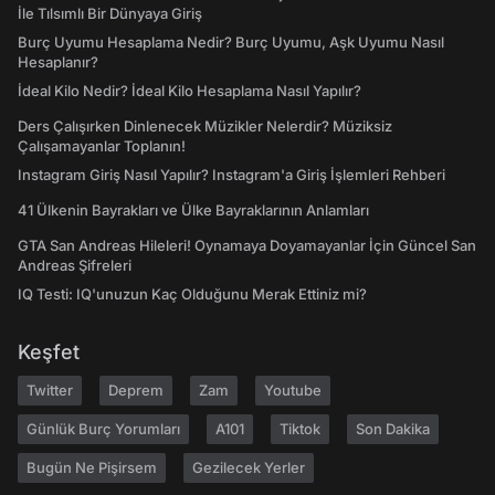
İle Tılsımlı Bir Dünyaya Giriş
Burç Uyumu Hesaplama Nedir? Burç Uyumu, Aşk Uyumu Nasıl
Hesaplanır?
İdeal Kilo Nedir? İdeal Kilo Hesaplama Nasıl Yapılır?
Ders Çalışırken Dinlenecek Müzikler Nelerdir? Müziksiz
Çalışamayanlar Toplanın!
Instagram Giriş Nasıl Yapılır? Instagram'a Giriş İşlemleri Rehberi
41 Ülkenin Bayrakları ve Ülke Bayraklarının Anlamları
GTA San Andreas Hileleri! Oynamaya Doyamayanlar İçin Güncel San
Andreas Şifreleri
IQ Testi: IQ'unuzun Kaç Olduğunu Merak Ettiniz mi?
Keşfet
Twitter
Deprem
Zam
Youtube
Günlük Burç Yorumları
A101
Tiktok
Son Dakika
Bugün Ne Pişirsem
Gezilecek Yerler