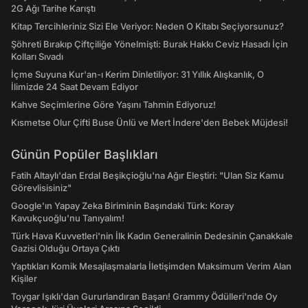
2G Ağı Tarihe Karıştı
Kitap Tercihleriniz Sizi Ele Veriyor: Neden O Kitabı Seçiyorsunuz?
Şöhreti Bırakıp Çiftçiliğe Yönelmişti: Burak Hakkı Ceviz Hasadı İçin
Kolları Sıvadı
İçme Suyuna Kur'an-ı Kerim Dinletiliyor: 31 Yıllık Alışkanlık, O
İlimizde 24 Saat Devam Ediyor
Kahve Seçimlerine Göre Yaşını Tahmin Ediyoruz!
Kısmetse Olur Çifti Buse Ünlü ve Mert İndere'den Bebek Müjdesi!
Günün Popüler Başlıkları
Fatih Altaylı'dan Erdal Beşikçioğlu'na Ağır Eleştiri: "Ulan Siz Kamu
Görevlisisiniz"
Google'ın Yapay Zeka Biriminin Başındaki Türk: Koray
Kavukçuoğlu'nu Tanıyalım!
Türk Hava Kuvvetleri'nin İlk Kadın Generalinin Dedesinin Çanakkale
Gazisi Olduğu Ortaya Çıktı
Yaptıkları Komik Mesajlaşmalarla İletişimden Maksimum Verim Alan
Kişiler
Toygar Işıklı'dan Gururlandıran Başarı! Grammy Ödülleri'nde Oy