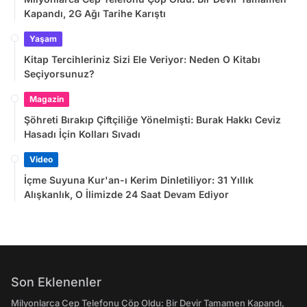
Kapandı, 2G Ağı Tarihe Karıştı
Yaşam
Kitap Tercihleriniz Sizi Ele Veriyor: Neden O Kitabı
Seçiyorsunuz?
Magazin
Şöhreti Bırakıp Çiftçiliğe Yönelmişti: Burak Hakkı Ceviz
Hasadı İçin Kolları Sıvadı
Video
İçme Suyuna Kur'an-ı Kerim Dinletiliyor: 31 Yıllık
Alışkanlık, O İlimizde 24 Saat Devam Ediyor
Son Eklenenler
Milyonlarca Cep Telefonu Çöp Oldu: Bir Devir Tamamen Kapandı,