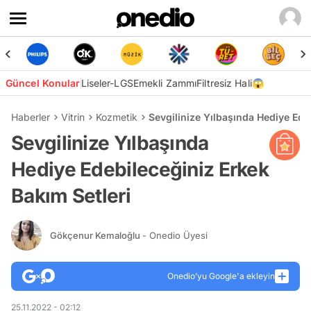
Güncel Konular
Liseler-LGS
Emekli Zammı
Filtresiz Hali😱
Haberler
Vitrin
Kozmetik
Sevgilinize Yılbaşında Hediye Ede
Sevgilinize Yılbaşında
Hediye Edebileceğiniz Erkek
Bakım Setleri
Gökçenur Kemaloğlu
- Onedio Üyesi
Onedio’yu Google'a ekleyin
25.11.2022 - 02:12