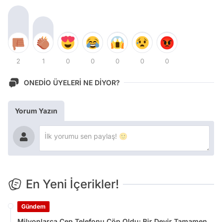
2
1
0
0
0
0
0
ONEDİO ÜYELERİ NE DİYOR?
Yorum Yazın
En Yeni İçerikler!
Gündem
Milyonlarca Cep Telefonu Çöp Oldu: Bir Devir Tamamen