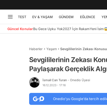
TEST
EV & YAŞAM
GÜNDEM
EĞLENCE
YE
Güncel Konular
Bu Gece Uyku Yok
2027 İçin Rakam
Yeni İsim
Haberler
Yaşam
Sevgililerinin Zekası Konus
Bozan 15 Kişi
Sevgililerinin Zekası Ko
Paylaşarak Gerçeklik Alg
İsmail Can Turan
- Onedio Üyesi
16.12.2023 - 17:16
Onedio’yu Google’da tercih edil