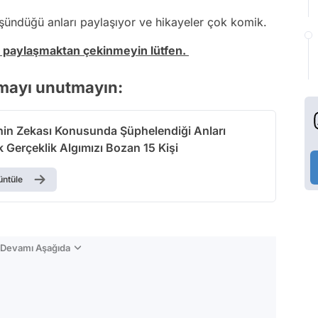
düşündüğü anları paylaşıyor ve hikayeler çok komik.
da paylaşmaktan çekinmeyin lütfen.
kmayı unutmayın:
inin Zekası Konusunda Şüphelendiği Anları
 Gerçeklik Algımızı Bozan 15 Kişi
üntüle
n Devamı Aşağıda