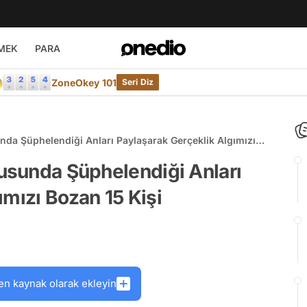
MEK
PARA

ZoneOkey 101
Seri Diz
unda Şüphelendiği Anları Paylaşarak Gerçeklik Algımızı
nusunda Şüphelendiği Anları
ımızı Bozan 15 Kişi
en kaynak olarak ekleyin