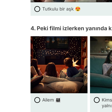
Tutkulu bir aşk 😍
4. Peki filmi izlerken yanında 
Ailem 👨‍👩‍👧‍👦
Kims
yalnı