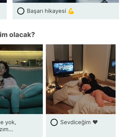
Başarı hikayesi 💪
kim olacak?
e yok,
Sevdiceğim ❤️
zım...