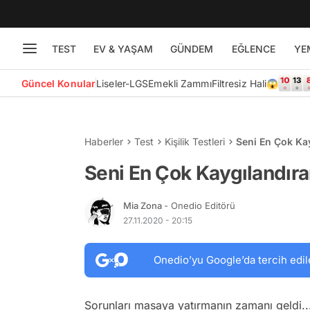
TEST
EV & YAŞAM
GÜNDEM
EĞLENCE
YE
Güncel Konular
Liseler-LGS
Emekli Zammı
Filtresiz Hali😱
Haberler
Test
Kişilik Testleri
Seni En Çok Ka
Seni En Çok Kaygılandır
Mia Zona
- Onedio Editörü
27.11.2020 - 20:15
Onedio’yu Google’da tercih edil
Sorunları masaya yatırmanın zamanı geldi..