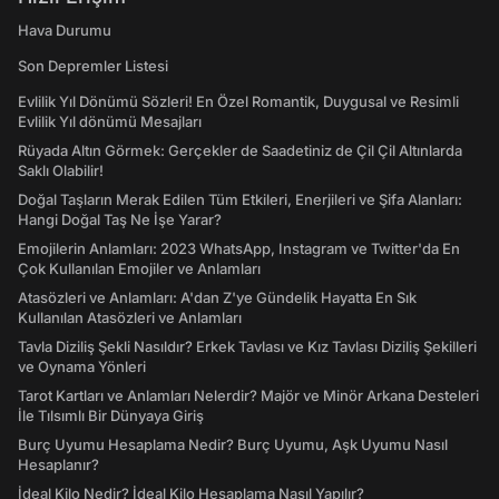
Hava Durumu
Son Depremler Listesi
Evlilik Yıl Dönümü Sözleri! En Özel Romantik, Duygusal ve Resimli
Evlilik Yıl dönümü Mesajları
Rüyada Altın Görmek: Gerçekler de Saadetiniz de Çil Çil Altınlarda
Saklı Olabilir!
Doğal Taşların Merak Edilen Tüm Etkileri, Enerjileri ve Şifa Alanları:
Hangi Doğal Taş Ne İşe Yarar?
Emojilerin Anlamları: 2023 WhatsApp, Instagram ve Twitter'da En
Çok Kullanılan Emojiler ve Anlamları
Atasözleri ve Anlamları: A'dan Z'ye Gündelik Hayatta En Sık
Kullanılan Atasözleri ve Anlamları
Tavla Diziliş Şekli Nasıldır? Erkek Tavlası ve Kız Tavlası Diziliş Şekilleri
ve Oynama Yönleri
Tarot Kartları ve Anlamları Nelerdir? Majör ve Minör Arkana Desteleri
İle Tılsımlı Bir Dünyaya Giriş
Burç Uyumu Hesaplama Nedir? Burç Uyumu, Aşk Uyumu Nasıl
Hesaplanır?
İdeal Kilo Nedir? İdeal Kilo Hesaplama Nasıl Yapılır?