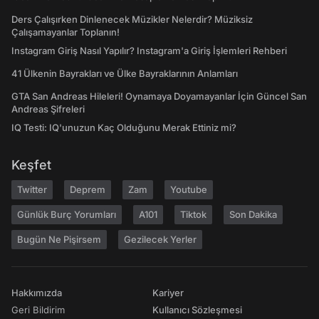
Ders Çalışırken Dinlenecek Müzikler Nelerdir? Müziksiz
Çalışamayanlar Toplanın!
Instagram Giriş Nasıl Yapılır? Instagram'a Giriş İşlemleri Rehberi
41 Ülkenin Bayrakları ve Ülke Bayraklarının Anlamları
GTA San Andreas Hileleri! Oynamaya Doyamayanlar İçin Güncel San
Andreas Şifreleri
IQ Testi: IQ'unuzun Kaç Olduğunu Merak Ettiniz mi?
Keşfet
Twitter
Deprem
Zam
Youtube
Günlük Burç Yorumları
A101
Tiktok
Son Dakika
Bugün Ne Pişirsem
Gezilecek Yerler
Hakkımızda
Kariyer
Geri Bildirim
Kullanıcı Sözleşmesi