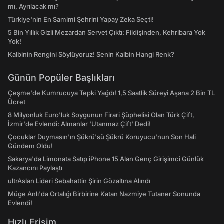
mı, Ayrılacak mı?
Türkiye'nin En Samimi Şehrini Yapay Zeka Seçti!
5 Bin Yıllık Gizli Mezardan Servet Çıktı: Fildişinden, Kehribara Yok
Yok!
Kalbinin Rengini Söylüyoruz! Senin Kalbin Hangi Renk?
Günün Popüler Başlıkları
Çeşme'de Kumrucuya Tepki Yağdı! 1,5 Saatlik Süreyi Aşana 2 Bin TL
Ücret
8 Milyonluk Euro'luk Soygunun Firari Şüphelisi Olan Türk Çift,
İzmir'de Evlendi: Almanlar 'Utanmaz Çift' Dedi!
Çocuklar Duymasın'ın Şükrü'sü Şükrü Koruyucu'nun Son Hali
Gündem Oldu!
Sakarya'da Limonata Satıp iPhone 15 Alan Genç Girişimci Günlük
Kazancını Paylaştı
ultrAslan Lideri Sebahattin Şirin Gözaltına Alındı
Müge Anlı'da Ortalığı Birbirine Katan Nazmiye Tutaner Sonunda
Evlendi!
Hızlı Erişim