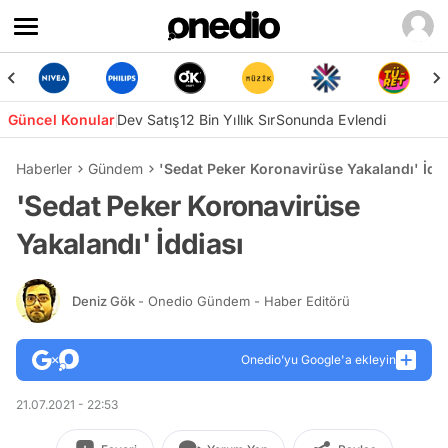
Güncel Konular
Dev Satış
12 Bin Yıllık Sır
Sonunda Evlendi
Haberler
Gündem
'Sedat Peker Koronavirüse Yakalandı' İddi
'Sedat Peker Koronavirüse
Yakalandı' İddiası
Deniz Gök
- Onedio Gündem - Haber Editörü
Onedio’yu Google'a ekleyin
21.07.2021 - 22:53