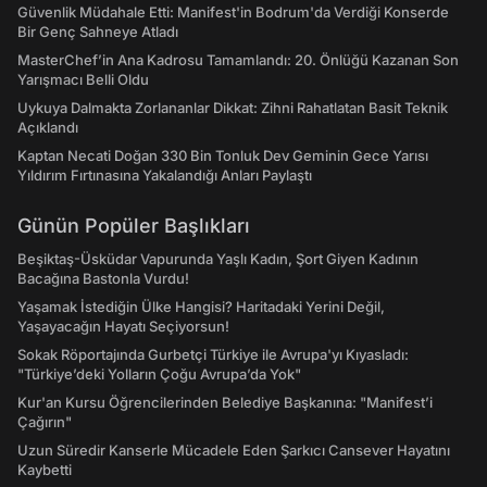
Güvenlik Müdahale Etti: Manifest'in Bodrum'da Verdiği Konserde
Bir Genç Sahneye Atladı
MasterChef’in Ana Kadrosu Tamamlandı: 20. Önlüğü Kazanan Son
Yarışmacı Belli Oldu
Uykuya Dalmakta Zorlananlar Dikkat: Zihni Rahatlatan Basit Teknik
Açıklandı
Kaptan Necati Doğan 330 Bin Tonluk Dev Geminin Gece Yarısı
Yıldırım Fırtınasına Yakalandığı Anları Paylaştı
Günün Popüler Başlıkları
Beşiktaş-Üsküdar Vapurunda Yaşlı Kadın, Şort Giyen Kadının
Bacağına Bastonla Vurdu!
Yaşamak İstediğin Ülke Hangisi? Haritadaki Yerini Değil,
Yaşayacağın Hayatı Seçiyorsun!
Sokak Röportajında Gurbetçi Türkiye ile Avrupa'yı Kıyasladı:
"Türkiye’deki Yolların Çoğu Avrupa’da Yok"
Kur'an Kursu Öğrencilerinden Belediye Başkanına: "Manifest’i
Çağırın"
Uzun Süredir Kanserle Mücadele Eden Şarkıcı Cansever Hayatını
Kaybetti