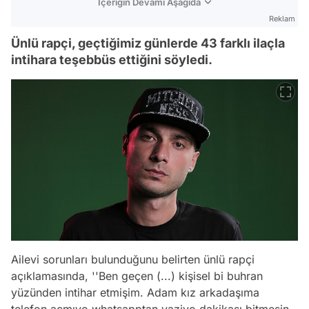
İçeriğin Devamı Aşağıda
Reklam
Ünlü rapçi, geçtiğimiz günlerde 43 farklı ilaçla
intihara teşebbüs ettiğini söyledi.
Ailevi sorunları bulunduğunu belirten ünlü rapçi
açıklamasında, ''
Ben geçen (...) kişisel bi buhran
yüzünden intihar etmişim. Adam kız arkadaşıma
telefon açmıyo whatsapptan yaziyo dakikası bitmesin