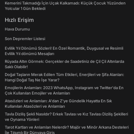
Kemerini Takmadığı İçin Uçak Kalkamadı: Küçük Çocuk Yüzünden
Yolcular 1 Gün Bekledi
Hızlı Erişim
Hava Durumu
Son Depremler Listesi
Evlilik Yıl Dönümü Sözleri! En Özel Romantik, Duygusal ve Resimli
Evlilik Yıl dönümü Mesajları
Rüyada Altın Görmek: Gerçekler de Saadetiniz de Çil Çil Altınlarda
Saklı Olabilir!
Doğal Taşların Merak Edilen Tüm Etkileri, Enerjileri ve Şifa Alanları:
Hangi Doğal Taş Ne İşe Yarar?
Emojilerin Anlamları: 2023 WhatsApp, Instagram ve Twitter'da En
Çok Kullanılan Emojiler ve Anlamları
Atasözleri ve Anlamları: A'dan Z'ye Gündelik Hayatta En Sık
Kullanılan Atasözleri ve Anlamları
Tavla Diziliş Şekli Nasıldır? Erkek Tavlası ve Kız Tavlası Diziliş Şekilleri
ve Oynama Yönleri
Tarot Kartları ve Anlamları Nelerdir? Majör ve Minör Arkana Desteleri
İle Tılsımlı Bir Dünyaya Giriş