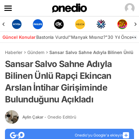
Güncel Konular
Bastonla Vurdu!
"Manyak Mısınız?"
30 Yıl Önce👀
Haberler
Gündem
Sansar Salvo Sahne Adıyla Bilinen Ünlü R
Sansar Salvo Sahne Adıyla
Bilinen Ünlü Rapçi Ekincan
Arslan İntihar Girişiminde
Bulunduğunu Açıkladı
Aylin Çakar
- Onedio Editörü
Onedio’yu Google'a ekleyin