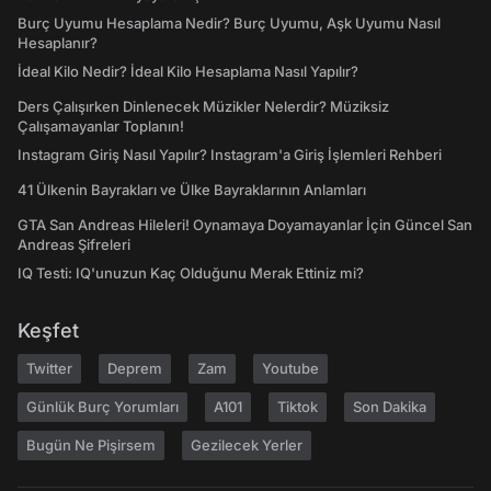
Burç Uyumu Hesaplama Nedir? Burç Uyumu, Aşk Uyumu Nasıl
Hesaplanır?
İdeal Kilo Nedir? İdeal Kilo Hesaplama Nasıl Yapılır?
Ders Çalışırken Dinlenecek Müzikler Nelerdir? Müziksiz
Çalışamayanlar Toplanın!
Instagram Giriş Nasıl Yapılır? Instagram'a Giriş İşlemleri Rehberi
41 Ülkenin Bayrakları ve Ülke Bayraklarının Anlamları
GTA San Andreas Hileleri! Oynamaya Doyamayanlar İçin Güncel San
Andreas Şifreleri
IQ Testi: IQ'unuzun Kaç Olduğunu Merak Ettiniz mi?
Keşfet
Twitter
Deprem
Zam
Youtube
Günlük Burç Yorumları
A101
Tiktok
Son Dakika
Bugün Ne Pişirsem
Gezilecek Yerler