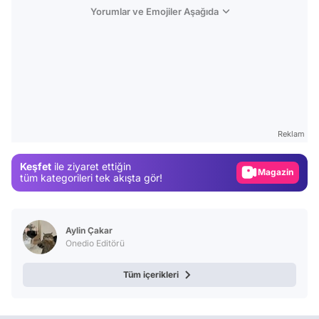
Yorumlar ve Emojiler Aşağıda
Video
Test
Reklam
Gündem
Keşfet
ile ziyaret ettiğin
Magazin
tüm kategorileri tek akışta gör!
Video
Test
Aylin Çakar
Onedio Editörü
Tüm içerikleri