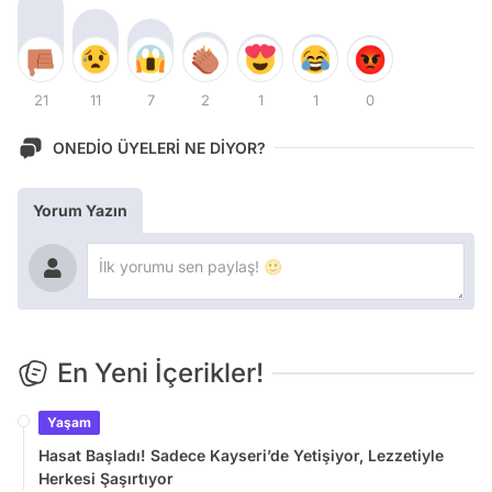
21
11
7
2
1
1
0
ONEDİO ÜYELERİ NE DİYOR?
Yorum Yazın
En Yeni İçerikler!
Yaşam
Hasat Başladı! Sadece Kayseri’de Yetişiyor, Lezzetiyle
Herkesi Şaşırtıyor