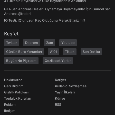
41 Ülkenin Bayrakları ve Ülke Bayraklarının Anlamları
GTA San Andreas Hileleri! Oynamaya Doyamayanlar İçin Güncel San
Andreas Şifreleri
IQ Testi: IQ'unuzun Kaç Olduğunu Merak Ettiniz mi?
Keşfet
Twitter
Deprem
Zam
Youtube
Günlük Burç Yorumları
A101
Tiktok
Son Dakika
Bugün Ne Pişirsem
Gezilecek Yerler
Hakkımızda
Kariyer
Geri Bildirim
Kullanıcı Sözleşmesi
Gizlilik Politikası
Yayın İlkeleri
Topluluk Kuralları
Künye
Reklam
RSS
İletişim