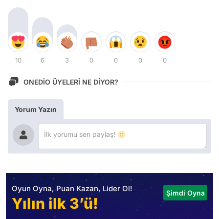
10
6
3
0
0
0
0
ONEDİO ÜYELERİ NE DİYOR?
Yorum Yazın
Oyun Oyna, Puan Kazan, Lider Ol!
Şimdi Oyna
Yılın ilk 3’ü!