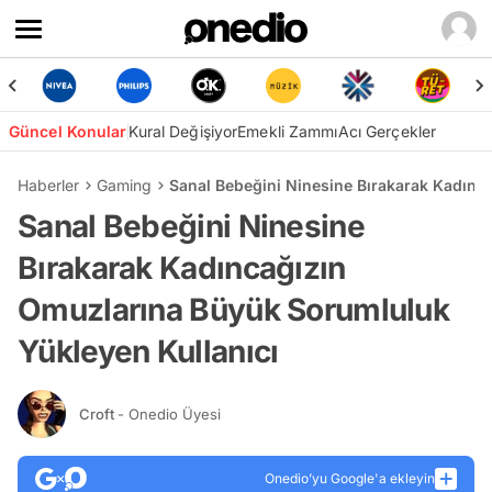
Güncel Konular
Kural Değişiyor
Emekli Zammı
Acı Gerçekler
Haberler
Gaming
Sanal Bebeğini Ninesine Bırakarak Kadınc
Sanal Bebeğini Ninesine
Bırakarak Kadıncağızın
Omuzlarına Büyük Sorumluluk
Yükleyen Kullanıcı
Croft
- Onedio Üyesi
Onedio’yu Google'a ekleyin