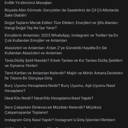
Evlilik Yıl dönümü Mesajları
Rüyada Altın Görmek: Gerçekler de Saadetiniz de Çil Çil Altınlarda
Saklı Olabilir!
Doğal Taşların Merak Edilen Tüm Etkileri, Enerjileri ve Şifa Alanları:
Hangi Doğal Taş Ne İşe Yarar?
Emojilerin Anlamları: 2023 WhatsApp, Instagram ve Twitter'da En
Çok Kullanılan Emojiler ve Anlamları
Atasözleri ve Anlamları: A'dan Z'ye Gündelik Hayatta En Sık
Kullanılan Atasözleri ve Anlamları
Tavla Diziliş Şekli Nasıldır? Erkek Tavlası ve Kız Tavlası Diziliş Şekilleri
ve Oynama Yönleri
Tarot Kartları ve Anlamları Nelerdir? Majör ve Minör Arkana Desteleri
İle Tılsımlı Bir Dünyaya Giriş
Burç Uyumu Hesaplama Nedir? Burç Uyumu, Aşk Uyumu Nasıl
Hesaplanır?
İdeal Kilo Nedir? İdeal Kilo Hesaplama Nasıl Yapılır?
Ders Çalışırken Dinlenecek Müzikler Nelerdir? Müziksiz
Çalışamayanlar Toplanın!
Instagram Giriş Nasıl Yapılır? Instagram'a Giriş İşlemleri Rehberi