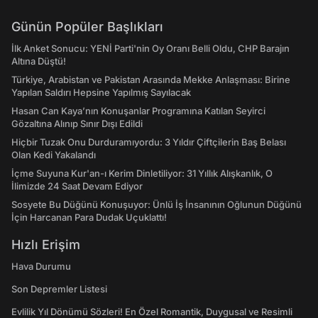
Günün Popüler Başlıkları
İlk Anket Sonucu: YENİ Parti'nin Oy Oranı Belli Oldu, CHP Barajın
Altına Düştü!
Türkiye, Arabistan ve Pakistan Arasında Mekke Anlaşması: Birine
Yapılan Saldırı Hepsine Yapılmış Sayılacak
Hasan Can Kaya’nın Konuşanlar Programına Katılan Seyirci
Gözaltına Alınıp Sınır Dışı Edildi
Hiçbir Tuzak Onu Durduramıyordu: 3 Yıldır Çiftçilerin Baş Belası
Olan Kedi Yakalandı
İçme Suyuna Kur'an-ı Kerim Dinletiliyor: 31 Yıllık Alışkanlık, O
İlimizde 24 Saat Devam Ediyor
Sosyete Bu Düğünü Konuşuyor: Ünlü İş İnsanının Oğlunun Düğünü
İçin Harcanan Para Dudak Uçuklattı!
Hızlı Erişim
Hava Durumu
Son Depremler Listesi
Evlilik Yıl Dönümü Sözleri! En Özel Romantik, Duygusal ve Resimli