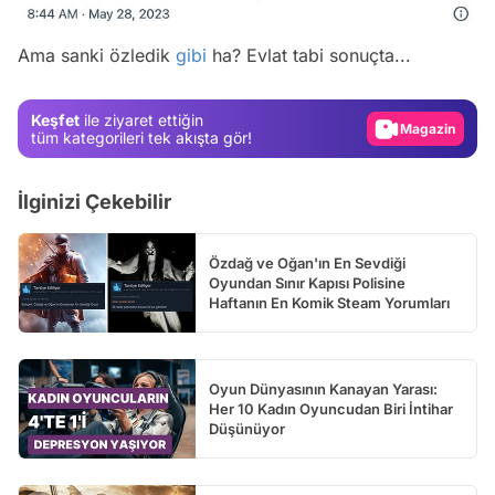
Test
Ama sanki özledik
gibi
ha? Evlat tabi sonuçta...
Gündem
Magazin
Keşfet
ile ziyaret ettiğin
tüm kategorileri tek akışta gör!
Video
Test
İlginizi Çekebilir
Özdağ ve Oğan'ın En Sevdiği
Oyundan Sınır Kapısı Polisine
Haftanın En Komik Steam Yorumları
Oyun Dünyasının Kanayan Yarası:
Her 10 Kadın Oyuncudan Biri İntihar
Düşünüyor