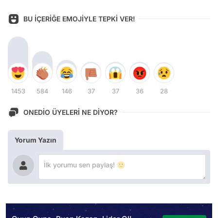
BU İÇERİĞE EMOJİYLE TEPKİ VER!
1453
584
146
37
37
36
28
ONEDİO ÜYELERİ NE DİYOR?
Yorum Yazın