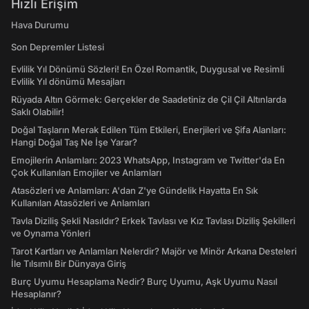
Hızlı Erişim
Hava Durumu
Son Depremler Listesi
Evlilik Yıl Dönümü Sözleri! En Özel Romantik, Duygusal ve Resimli
Evlilik Yıl dönümü Mesajları
Rüyada Altın Görmek: Gerçekler de Saadetiniz de Çil Çil Altınlarda
Saklı Olabilir!
Doğal Taşların Merak Edilen Tüm Etkileri, Enerjileri ve Şifa Alanları:
Hangi Doğal Taş Ne İşe Yarar?
Emojilerin Anlamları: 2023 WhatsApp, Instagram ve Twitter'da En
Çok Kullanılan Emojiler ve Anlamları
Atasözleri ve Anlamları: A'dan Z'ye Gündelik Hayatta En Sık
Kullanılan Atasözleri ve Anlamları
Tavla Diziliş Şekli Nasıldır? Erkek Tavlası ve Kız Tavlası Diziliş Şekilleri
ve Oynama Yönleri
Tarot Kartları ve Anlamları Nelerdir? Majör ve Minör Arkana Desteleri
İle Tılsımlı Bir Dünyaya Giriş
Burç Uyumu Hesaplama Nedir? Burç Uyumu, Aşk Uyumu Nasıl
Hesaplanır?