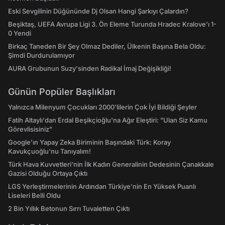
Eski Sevgilinin Düğününde Dj Olsan Hangi Şarkıyı Çalardın?
Beşiktaş, UEFA Avrupa Ligi 3. Ön Eleme Turunda Hradec Kralove'ı 1-
0 Yendi
Birkaç Taneden Bir Şey Olmaz Dediler, Ülkenin Başına Bela Oldu:
Şimdi Durdurulamıyor
AURA Grubunun Suzy'sinden Radikal İmaj Değişikliği!
Günün Popüler Başlıkları
Yalnızca Milenyum Çocukları 2000'lilerin Çok İyi Bildiği Şeyler
Fatih Altaylı'dan Erdal Beşikçioğlu'na Ağır Eleştiri: "Ulan Siz Kamu
Görevlisisiniz"
Google'ın Yapay Zeka Biriminin Başındaki Türk: Koray
Kavukçuoğlu'nu Tanıyalım!
Türk Hava Kuvvetleri'nin İlk Kadın Generalinin Dedesinin Çanakkale
Gazisi Olduğu Ortaya Çıktı
LGS Yerleştirmelerinin Ardından Türkiye'nin En Yüksek Puanlı
Liseleri Belli Oldu
2 Bin Yıllık Betonun Sırrı Tuvaletten Çıktı