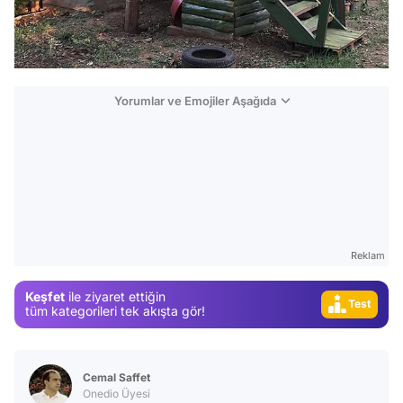
Yorumlar ve Emojiler Aşağıda
Video
Test
Gündem
Magazin
Reklam
Video
Keşfet
ile ziyaret ettiğin
Test
tüm kategorileri tek akışta gör!
Cemal Saffet
Onedio Üyesi