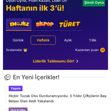
Oyun Oyna, Puan Kazan, Lider Ol!
Şimdi Oyna
Haftanın ilk 3’ü!
Günlük
Haftalık
Aylık
Yıllık
Sıralamalar 👑
Kazanılan puan
Liderlik Tablosunu Gör!
En Yeni İçerikler!
Yaşam
Hiçbir Tuzak Onu Durduramıyordu: 3 Yıldır Çiftçilerin Baş
Belası Olan Kedi Yakalandı
Dizi & Film