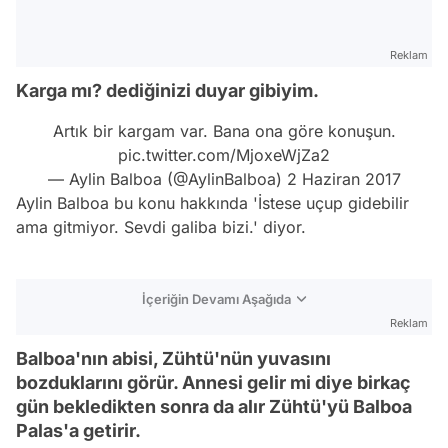
Reklam
Karga mı? dediğinizi duyar gibiyim.
Artık bir kargam var. Bana ona göre konuşun.
pic.twitter.com/MjoxeWjZa2
— Aylin Balboa (@AylinBalboa)
2 Haziran 2017
Aylin Balboa bu konu hakkında 'İstese uçup gidebilir
ama gitmiyor. Sevdi galiba bizi.' diyor.
İçeriğin Devamı Aşağıda
Reklam
Balboa'nın abisi, Zühtü'nün yuvasını
bozduklarını görür. Annesi gelir mi diye birkaç
gün bekledikten sonra da alır Zühtü'yü Balboa
Palas'a getirir.