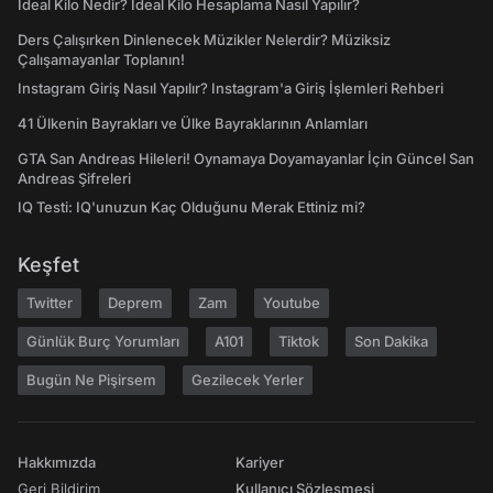
İdeal Kilo Nedir? İdeal Kilo Hesaplama Nasıl Yapılır?
Ders Çalışırken Dinlenecek Müzikler Nelerdir? Müziksiz
Çalışamayanlar Toplanın!
Instagram Giriş Nasıl Yapılır? Instagram'a Giriş İşlemleri Rehberi
41 Ülkenin Bayrakları ve Ülke Bayraklarının Anlamları
GTA San Andreas Hileleri! Oynamaya Doyamayanlar İçin Güncel San
Andreas Şifreleri
IQ Testi: IQ'unuzun Kaç Olduğunu Merak Ettiniz mi?
Keşfet
Twitter
Deprem
Zam
Youtube
Günlük Burç Yorumları
A101
Tiktok
Son Dakika
Bugün Ne Pişirsem
Gezilecek Yerler
Hakkımızda
Kariyer
Geri Bildirim
Kullanıcı Sözleşmesi