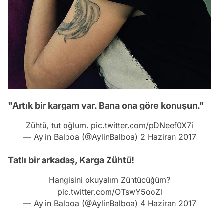
"Artık bir kargam var. Bana ona göre konuşun."
Zühtü, tut oğlum.
pic.twitter.com/pDNeef0X7i
— Aylin Balboa (@AylinBalboa)
2 Haziran 2017
Tatlı bir arkadaş, Karga Zühtü!
Hangisini okuyalım Zühtücüğüm?
pic.twitter.com/OTswY5ooZl
— Aylin Balboa (@AylinBalboa)
4 Haziran 2017