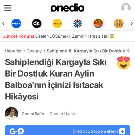
Güncel Konular
Liseler-LGS
Emekli Zammı
Filtresiz Hali😱
Haberler
Goygoy
Sahiplendiği Kargayla Sıkı Bir Dostluk Kura
Sahiplendiği Kargayla Sıkı
Bir Dostluk Kuran Aylin
Balboa'nın İçinizi Isıtacak
Hikâyesi
Cemal Saffet
- Onedio Üyesi
Onedio’yu Google'a ekleyin