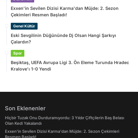
Exxen'in Sevilen Dizisi Karma'dan Müjde: 2. Sezon
Çekimleri Resmen Başladı!
Genel Kültür
Eski Sevgilinin Düğününde Dj Olsan Hangi Şarkıyı
Çalardın?
Spor
Beşiktaş, UEFA Avrupa Ligi 3. Ön Eleme Turunda Hradec
Kralove'ı 1-0 Yendi
Son Eklenenler
Hiçbir Tuzak Onu Durduramıyordu: 3 Yıldır Çiftçilerin Baş Belası
Olan Kedi Yakalandı
Exxen'in Sevilen Dizisi Karma'dan Müjde: 2. Sezon Çekimleri
Resmen Başladı!