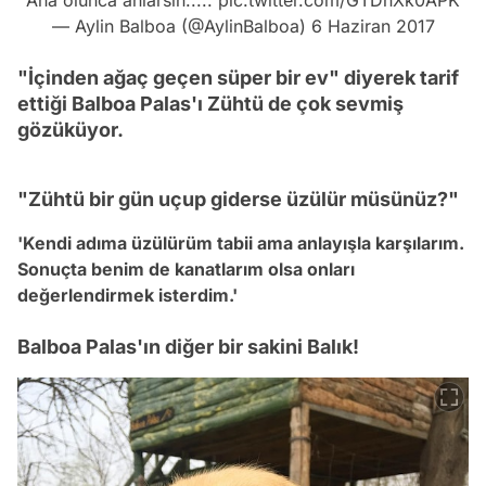
Ana olunca anlarsın.....
pic.twitter.com/GTDnXk0APK
— Aylin Balboa (@AylinBalboa)
6 Haziran 2017
"İçinden ağaç geçen süper bir ev" diyerek tarif
ettiği Balboa Palas'ı Zühtü de çok sevmiş
gözüküyor.
"Zühtü bir gün uçup giderse üzülür müsünüz?"
'Kendi adıma üzülürüm tabii ama anlayışla karşılarım.
Sonuçta benim de kanatlarım olsa onları
değerlendirmek isterdim.'
Balboa Palas'ın diğer bir sakini Balık!