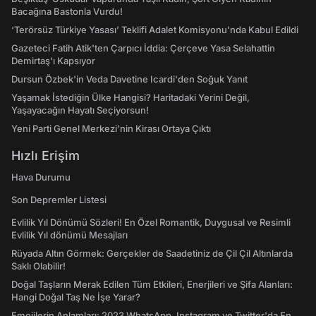
Bacağına Bastonla Vurdu!
‘Terörsüz Türkiye Yasası’ Teklifi Adalet Komisyonu'nda Kabul Edildi
Gazeteci Fatih Atik'ten Çarpıcı İddia: Çerçeve Yasa Selahattin
Demirtaş'ı Kapsıyor
Dursun Özbek'in Veda Davetine Icardi'den Soğuk Yanıt
Yaşamak İstediğin Ülke Hangisi? Haritadaki Yerini Değil,
Yaşayacağın Hayatı Seçiyorsun!
Yeni Parti Genel Merkezi'nin Kirası Ortaya Çıktı
Hızlı Erişim
Hava Durumu
Son Depremler Listesi
Evlilik Yıl Dönümü Sözleri! En Özel Romantik, Duygusal ve Resimli
Evlilik Yıl dönümü Mesajları
Rüyada Altın Görmek: Gerçekler de Saadetiniz de Çil Çil Altınlarda
Saklı Olabilir!
Doğal Taşların Merak Edilen Tüm Etkileri, Enerjileri ve Şifa Alanları:
Hangi Doğal Taş Ne İşe Yarar?
Emojilerin Anlamları: 2023 WhatsApp, Instagram ve Twitter'da En