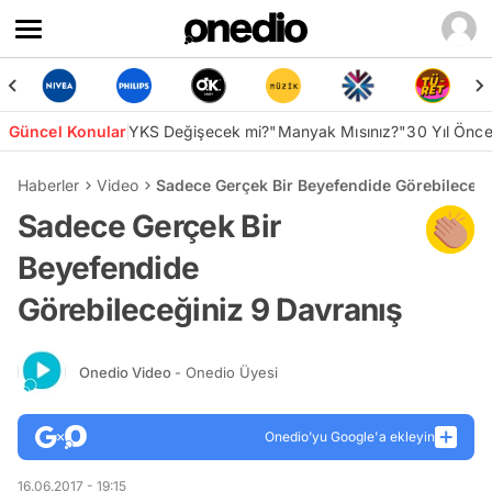
Güncel Konular
YKS Değişecek mi?
"Manyak Mısınız?"
30 Yıl Önc
Haberler
Video
Sadece Gerçek Bir Beyefendide Görebileceği
Sadece Gerçek Bir
Beyefendide
Görebileceğiniz 9 Davranış
Onedio Video
- Onedio Üyesi
Onedio’yu Google'a ekleyin
16.06.2017 - 19:15