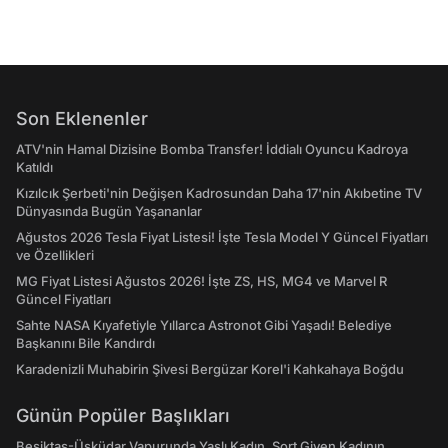
Son Eklenenler
ATV'nin Hamal Dizisine Bomba Transfer! İddialı Oyuncu Kadroya
Katıldı
Kızılcık Şerbeti'nin Değişen Kadrosundan Daha 17'nin Akıbetine TV
Dünyasında Bugün Yaşananlar
Ağustos 2026 Tesla Fiyat Listesi! İşte Tesla Model Y Güncel Fiyatları
ve Özellikleri
MG Fiyat Listesi Ağustos 2026! İşte ZS, HS, MG4 ve Marvel R
Güncel Fiyatları
Sahte NASA Kıyafetiyle Yıllarca Astronot Gibi Yaşadı! Belediye
Başkanını Bile Kandırdı
Karadenizli Muhabirin Şivesi Bergüzar Korel'i Kahkahaya Boğdu
Günün Popüler Başlıkları
Beşiktaş-Üsküdar Vapurunda Yaşlı Kadın, Şort Giyen Kadının