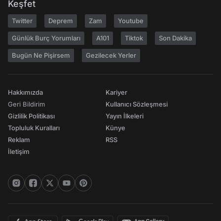
Keşfet
Twitter
Deprem
Zam
Youtube
Günlük Burç Yorumları
A101
Tiktok
Son Dakika
Bugün Ne Pişirsem
Gezilecek Yerler
Hakkımızda
Kariyer
Geri Bildirim
Kullanıcı Sözleşmesi
Gizlilik Politikası
Yayın İlkeleri
Topluluk Kuralları
Künye
Reklam
RSS
İletişim