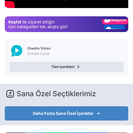
Gündem
Magazin
Keşfet
ile ziyaret ettiğin
Video
tüm kategorileri tek akışta gör!
Test
Onedio Video
Onedio Üyesi
Tüm içerikleri
Sana Özel Seçtiklerimiz
Daha Fazla Sana Özel İçerikler