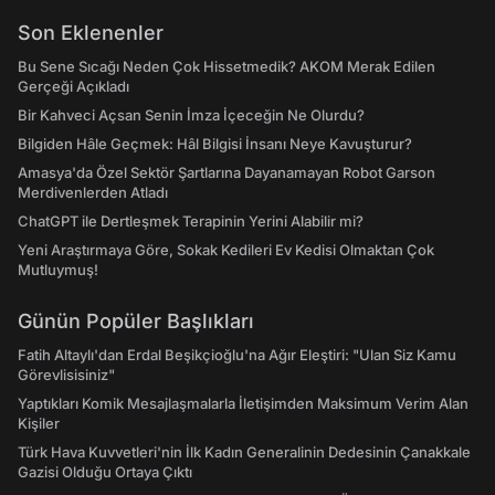
Son Eklenenler
Bu Sene Sıcağı Neden Çok Hissetmedik? AKOM Merak Edilen
Gerçeği Açıkladı
Bir Kahveci Açsan Senin İmza İçeceğin Ne Olurdu?
Bilgiden Hâle Geçmek: Hâl Bilgisi İnsanı Neye Kavuşturur?
Amasya'da Özel Sektör Şartlarına Dayanamayan Robot Garson
Merdivenlerden Atladı
ChatGPT ile Dertleşmek Terapinin Yerini Alabilir mi?
Yeni Araştırmaya Göre, Sokak Kedileri Ev Kedisi Olmaktan Çok
Mutluymuş!
Günün Popüler Başlıkları
Fatih Altaylı'dan Erdal Beşikçioğlu'na Ağır Eleştiri: "Ulan Siz Kamu
Görevlisisiniz"
Yaptıkları Komik Mesajlaşmalarla İletişimden Maksimum Verim Alan
Kişiler
Türk Hava Kuvvetleri'nin İlk Kadın Generalinin Dedesinin Çanakkale
Gazisi Olduğu Ortaya Çıktı