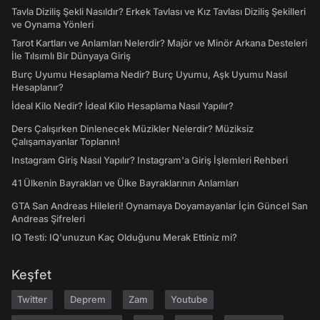
Tavla Diziliş Şekli Nasıldır? Erkek Tavlası ve Kız Tavlası Diziliş Şekilleri
ve Oynama Yönleri
Tarot Kartları ve Anlamları Nelerdir? Majör ve Minör Arkana Desteleri
İle Tılsımlı Bir Dünyaya Giriş
Burç Uyumu Hesaplama Nedir? Burç Uyumu, Aşk Uyumu Nasıl
Hesaplanır?
İdeal Kilo Nedir? İdeal Kilo Hesaplama Nasıl Yapılır?
Ders Çalışırken Dinlenecek Müzikler Nelerdir? Müziksiz
Çalışamayanlar Toplanın!
Instagram Giriş Nasıl Yapılır? Instagram'a Giriş İşlemleri Rehberi
41 Ülkenin Bayrakları ve Ülke Bayraklarının Anlamları
GTA San Andreas Hileleri! Oynamaya Doyamayanlar İçin Güncel San
Andreas Şifreleri
IQ Testi: IQ'unuzun Kaç Olduğunu Merak Ettiniz mi?
Keşfet
Twitter
Deprem
Zam
Youtube