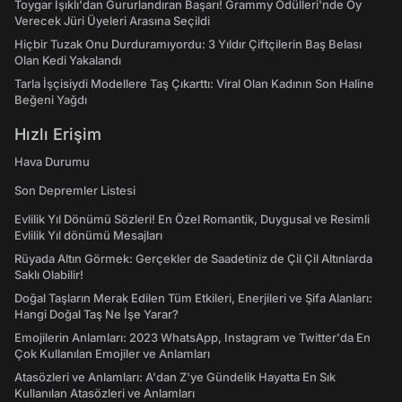
Toygar Işıklı'dan Gururlandıran Başarı! Grammy Ödülleri'nde Oy
Verecek Jüri Üyeleri Arasına Seçildi
Hiçbir Tuzak Onu Durduramıyordu: 3 Yıldır Çiftçilerin Baş Belası
Olan Kedi Yakalandı
Tarla İşçisiydi Modellere Taş Çıkarttı: Viral Olan Kadının Son Haline
Beğeni Yağdı
Hızlı Erişim
Hava Durumu
Son Depremler Listesi
Evlilik Yıl Dönümü Sözleri! En Özel Romantik, Duygusal ve Resimli
Evlilik Yıl dönümü Mesajları
Rüyada Altın Görmek: Gerçekler de Saadetiniz de Çil Çil Altınlarda
Saklı Olabilir!
Doğal Taşların Merak Edilen Tüm Etkileri, Enerjileri ve Şifa Alanları:
Hangi Doğal Taş Ne İşe Yarar?
Emojilerin Anlamları: 2023 WhatsApp, Instagram ve Twitter'da En
Çok Kullanılan Emojiler ve Anlamları
Atasözleri ve Anlamları: A'dan Z'ye Gündelik Hayatta En Sık
Kullanılan Atasözleri ve Anlamları