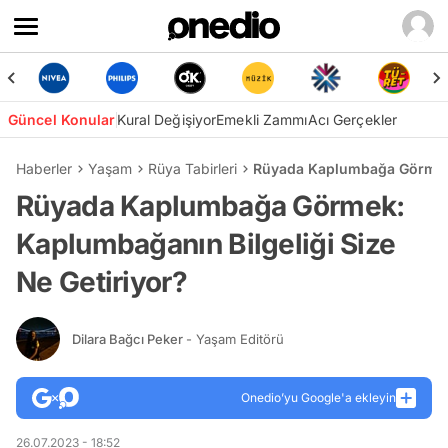
Güncel Konular
Kural Değişiyor
Emekli Zammı
Acı Gerçekler
Haberler
Yaşam
Rüya Tabirleri
Rüyada Kaplumbağa Görmek: 
Rüyada Kaplumbağa Görmek:
Kaplumbağanın Bilgeliği Size
Ne Getiriyor?
Dilara Bağcı Peker
- Yaşam Editörü
Onedio’yu Google'a ekleyin
26.07.2023 - 18:52