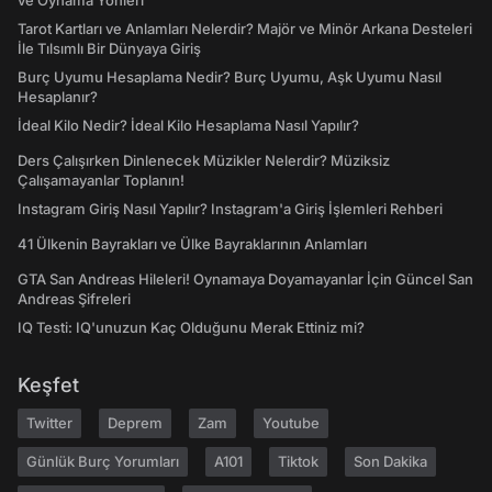
ve Oynama Yönleri
Tarot Kartları ve Anlamları Nelerdir? Majör ve Minör Arkana Desteleri
İle Tılsımlı Bir Dünyaya Giriş
Burç Uyumu Hesaplama Nedir? Burç Uyumu, Aşk Uyumu Nasıl
Hesaplanır?
İdeal Kilo Nedir? İdeal Kilo Hesaplama Nasıl Yapılır?
Ders Çalışırken Dinlenecek Müzikler Nelerdir? Müziksiz
Çalışamayanlar Toplanın!
Instagram Giriş Nasıl Yapılır? Instagram'a Giriş İşlemleri Rehberi
41 Ülkenin Bayrakları ve Ülke Bayraklarının Anlamları
GTA San Andreas Hileleri! Oynamaya Doyamayanlar İçin Güncel San
Andreas Şifreleri
IQ Testi: IQ'unuzun Kaç Olduğunu Merak Ettiniz mi?
Keşfet
Twitter
Deprem
Zam
Youtube
Günlük Burç Yorumları
A101
Tiktok
Son Dakika