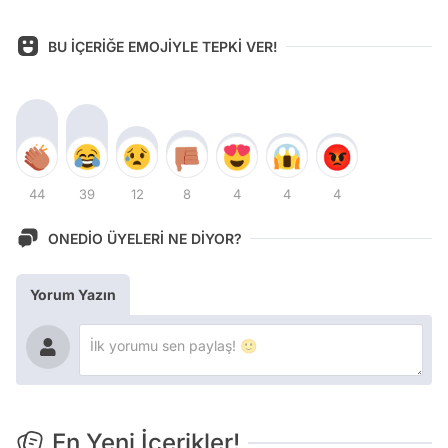
BU İÇERİĞE EMOJİYLE TEPKİ VER!
44
39
12
8
4
4
4
ONEDİO ÜYELERİ NE DİYOR?
Yorum Yazın
En Yeni İçerikler!