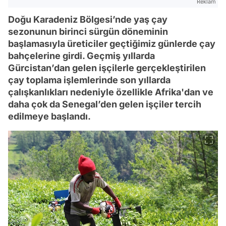
Reklam
Doğu Karadeniz Bölgesi’nde yaş çay
sezonunun birinci sürgün döneminin
başlamasıyla üreticiler geçtiğimiz günlerde çay
bahçelerine girdi. Geçmiş yıllarda
Gürcistan’dan gelen işçilerle gerçekleştirilen
çay toplama işlemlerinde son yıllarda
çalışkanlıkları nedeniyle özellikle Afrika'dan ve
daha çok da Senegal’den gelen işçiler tercih
edilmeye başlandı.