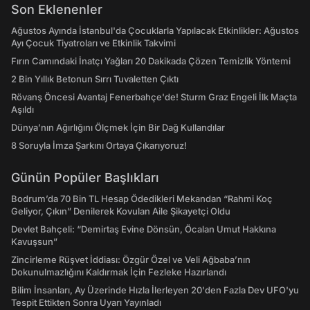
Son Eklenenler
Ağustos Ayında İstanbul'da Çocuklarla Yapılacak Etkinlikler: Ağustos
Ayı Çocuk Tiyatroları ve Etkinlik Takvimi
Fırın Camındaki İnatçı Yağları 20 Dakikada Çözen Temizlik Yöntemi
2 Bin Yıllık Betonun Sırrı Tuvaletten Çıktı
Rövanş Öncesi Avantaj Fenerbahçe'de! Sturm Graz Engeli İlk Maçta
Aşıldı
Dünya’nın Ağırlığını Ölçmek İçin Bir Dağ Kullandılar
8 Soruyla İmza Şarkını Ortaya Çıkarıyoruz!
Günün Popüler Başlıkları
Bodrum’da 70 Bin TL Hesap Ödedikleri Mekandan “Rahmi Koç
Geliyor, Çıkın” Denilerek Kovulan Aile Şikayetçi Oldu
Devlet Bahçeli: “Demirtaş Evine Dönsün, Öcalan Umut Hakkına
Kavuşsun”
Zincirleme Rüşvet İddiası: Özgür Özel ve Veli Ağbaba’nın
Dokunulmazlığını Kaldırmak İçin Fezleke Hazırlandı
Bilim İnsanları, Ay Üzerinde Hızla İlerleyen 20'den Fazla Dev UFO'yu
Tespit Ettikten Sonra Uyarı Yayınladı