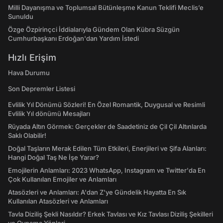
Milli Dayanışma ve Toplumsal Bütünleşme Kanun Teklifi Meclis’e
Sunuldu
Özge Özpirinçci İddialarıyla Gündem Olan Kübra Süzgün
Cumhurbaşkanı Erdoğan'dan Yardım İstedi
Hızlı Erişim
Hava Durumu
Son Depremler Listesi
Evlilik Yıl Dönümü Sözleri! En Özel Romantik, Duygusal ve Resimli
Evlilik Yıl dönümü Mesajları
Rüyada Altın Görmek: Gerçekler de Saadetiniz de Çil Çil Altınlarda
Saklı Olabilir!
Doğal Taşların Merak Edilen Tüm Etkileri, Enerjileri ve Şifa Alanları:
Hangi Doğal Taş Ne İşe Yarar?
Emojilerin Anlamları: 2023 WhatsApp, Instagram ve Twitter'da En
Çok Kullanılan Emojiler ve Anlamları
Atasözleri ve Anlamları: A'dan Z'ye Gündelik Hayatta En Sık
Kullanılan Atasözleri ve Anlamları
Tavla Diziliş Şekli Nasıldır? Erkek Tavlası ve Kız Tavlası Diziliş Şekilleri