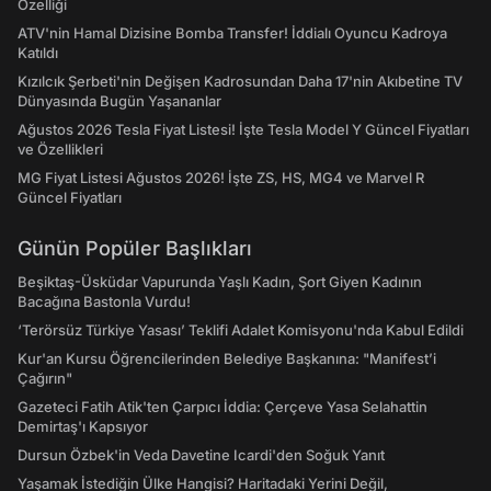
Özelliği
ATV'nin Hamal Dizisine Bomba Transfer! İddialı Oyuncu Kadroya
Katıldı
Kızılcık Şerbeti'nin Değişen Kadrosundan Daha 17'nin Akıbetine TV
Dünyasında Bugün Yaşananlar
Ağustos 2026 Tesla Fiyat Listesi! İşte Tesla Model Y Güncel Fiyatları
ve Özellikleri
MG Fiyat Listesi Ağustos 2026! İşte ZS, HS, MG4 ve Marvel R
Güncel Fiyatları
Günün Popüler Başlıkları
Beşiktaş-Üsküdar Vapurunda Yaşlı Kadın, Şort Giyen Kadının
Bacağına Bastonla Vurdu!
‘Terörsüz Türkiye Yasası’ Teklifi Adalet Komisyonu'nda Kabul Edildi
Kur'an Kursu Öğrencilerinden Belediye Başkanına: "Manifest’i
Çağırın"
Gazeteci Fatih Atik'ten Çarpıcı İddia: Çerçeve Yasa Selahattin
Demirtaş'ı Kapsıyor
Dursun Özbek'in Veda Davetine Icardi'den Soğuk Yanıt
Yaşamak İstediğin Ülke Hangisi? Haritadaki Yerini Değil,