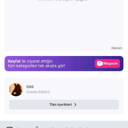
Video
Test
Gündem
Reklam
Magazin
Keşfet
ile ziyaret ettiğin
tüm kategorileri tek akışta gör!
Video
Test
GNS
Onedio Editörü
Tüm içerikleri