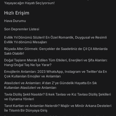
Yaşayacağın Hayatı Seçiyorsun!
Hızlı Erişim
Hava Durumu
Son Depremler Listesi
Evlilik Yıl Dönümü Sözleri! En Özel Romantik, Duygusal ve Resimli
Evlilik Yıl dönümü Mesajları
Rüyada Altın Görmek: Gerçekler de Saadetiniz de Çil Çil Altınlarda
Saklı Olabilir!
Doğal Taşların Merak Edilen Tüm Etkileri, Enerjileri ve Şifa Alanları:
Hangi Doğal Taş Ne İşe Yarar?
Emojilerin Anlamları: 2023 WhatsApp, Instagram ve Twitter'da En
Çok Kullanılan Emojiler ve Anlamları
Atasözleri ve Anlamları: A'dan Z'ye Gündelik Hayatta En Sık
Kullanılan Atasözleri ve Anlamları
Tavla Diziliş Şekli Nasıldır? Erkek Tavlası ve Kız Tavlası Diziliş Şekilleri
ve Oynama Yönleri
Tarot Kartları ve Anlamları Nelerdir? Majör ve Minör Arkana Desteleri
İle Tılsımlı Bir Dünyaya Giriş