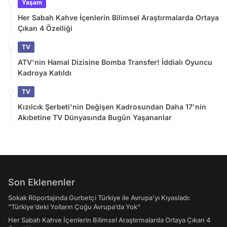
Yaşam
Her Sabah Kahve İçenlerin Bilimsel Araştırmalarda Ortaya
Çıkan 4 Özelliği
TV
ATV'nin Hamal Dizisine Bomba Transfer! İddialı Oyuncu
Kadroya Katıldı
TV
Kızılcık Şerbeti'nin Değişen Kadrosundan Daha 17'nin
Akıbetine TV Dünyasında Bugün Yaşananlar
Son Eklenenler
Sokak Röportajında Gurbetçi Türkiye ile Avrupa'yı Kıyasladı:
"Türkiye’deki Yolların Çoğu Avrupa’da Yok"
Her Sabah Kahve İçenlerin Bilimsel Araştırmalarda Ortaya Çıkan 4