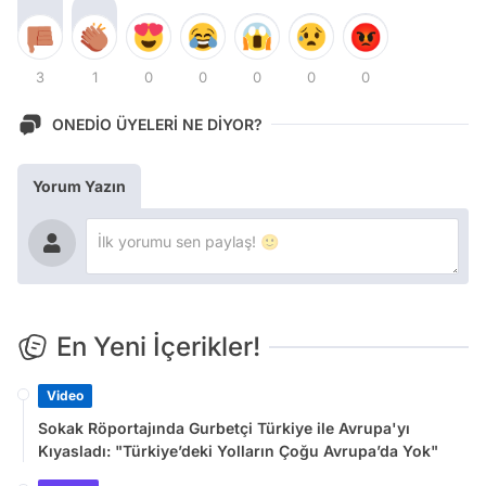
3
1
0
0
0
0
0
ONEDİO ÜYELERİ NE DİYOR?
Yorum Yazın
En Yeni İçerikler!
Video
Sokak Röportajında Gurbetçi Türkiye ile Avrupa'yı
Kıyasladı: "Türkiye’deki Yolların Çoğu Avrupa’da Yok"