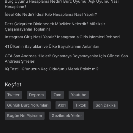
Burç Uyumu Hesaplama Nedir? Burç Uyumu, Aşk Uyumu Nasıl
Hesaplanır?
İdeal Kilo Nedir? İdeal Kilo Hesaplama Nasıl Yapılır?
Ders Çalışırken Dinlenecek Müzikler Nelerdir? Müziksiz
Çalışamayanlar Toplanın!
Instagram Giriş Nasıl Yapılır? Instagram'a Giriş İşlemleri Rehberi
41 Ülkenin Bayrakları ve Ülke Bayraklarının Anlamları
GTA San Andreas Hileleri! Oynamaya Doyamayanlar İçin Güncel San
Andreas Şifreleri
IQ Testi: IQ'unuzun Kaç Olduğunu Merak Ettiniz mi?
Keşfet
Twitter
Deprem
Zam
Youtube
Günlük Burç Yorumları
A101
Tiktok
Son Dakika
Bugün Ne Pişirsem
Gezilecek Yerler