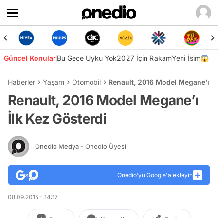
Güncel Konular
Bu Gece Uyku Yok
2027 İçin Rakam
Yeni İsim😱
Haberler
Yaşam
Otomobil
Renault, 2016 Model Megane’ı İl
Renault, 2016 Model Megane’ı
İlk Kez Gösterdi
Onedio Medya
- Onedio Üyesi
Onedio’yu Google'a ekleyin
08.09.2015 - 14:17