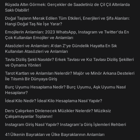
Rüyada Altın Görmek: Gerçekler de Saadetiniz de Çil Çil Altınlarda
Saklı Olabilir!
Doğal Taşların Merak Edilen Tüm Etkileri, Enerjileri ve Şifa Alanları:
Hangi Doğal Taş Ne İşe Yarar?
Emojilerin Anlamları: 2023 WhatsApp, Instagram ve Twitter'da En
Çok Kullanılan Emojiler ve Anlamları
Atasözleri ve Anlamları: A'dan Z'ye Gündelik Hayatta En Sık
Kullanılan Atasözleri ve Anlamları
Tavla Diziliş Şekli Nasıldır? Erkek Tavlası ve Kız Tavlası Diziliş Şekilleri
ve Oynama Yönleri
Tarot Kartları ve Anlamları Nelerdir? Majör ve Minör Arkana Desteleri
İle Tılsımlı Bir Dünyaya Giriş
Burç Uyumu Hesaplama Nedir? Burç Uyumu, Aşk Uyumu Nasıl
Hesaplanır?
İdeal Kilo Nedir? İdeal Kilo Hesaplama Nasıl Yapılır?
Ders Çalışırken Dinlenecek Müzikler Nelerdir? Müziksiz
Çalışamayanlar Toplanın!
Instagram Giriş Nasıl Yapılır? Instagram'a Giriş İşlemleri Rehberi
41 Ülkenin Bayrakları ve Ülke Bayraklarının Anlamları