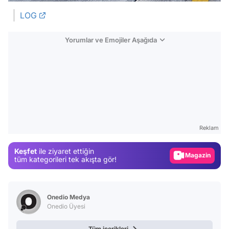
LOG
Yorumlar ve Emojiler Aşağıda
Video
Test
Reklam
Gündem
Keşfet
ile ziyaret ettiğin
Magazin
tüm kategorileri tek akışta gör!
Video
Test
Onedio Medya
Onedio Üyesi
Tüm içerikleri