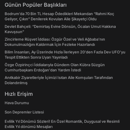
Günün Popüler Başlıkları
Bodrum’da 70 Bin TL Hesap Ödedikleri Mekandan “Rahmi Koç
Geliyor, Çıkın” Denilerek Kovulan Aile Şikayetçi Oldu
Devlet Bahçeli: “Demirtaş Evine Dönsün, Öcalan Umut Hakkına
Kavuşsun”
Zincirleme Rüşvet İddiası: Özgür Özel ve Veli Ağbaba’nın
Dokunulmazlığını Kaldırmak İçin Fezleke Hazırlandı
Bilim İnsanları, Ay Üzerinde Hızla İlerleyen 20'den Fazla Dev UFO'yu
Tespit Ettikten Sonra Uyarı Yayınladı
Özge Özpirinçci İddialarıyla Gündem Olan Kübra Süzgün
Cumhurbaşkanı Erdoğan'dan Yardım İstedi
Anıtkabir Ziyaretleriyle İçimizi Isıtan Aile Komşuları Tarafından
Dolandırılmış
Hızlı Erişim
Hava Durumu
Son Depremler Listesi
Evlilik Yıl Dönümü Sözleri! En Özel Romantik, Duygusal ve Resimli
Evlilik Yıl dönümü Mesajları