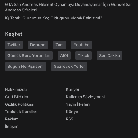
GTA San Andreas Hileleri! Oynamaya Doyamayanlar İçin Güncel San
Andreas Şifreleri
IQ Testi: IQ'unuzun Kaç Olduğunu Merak Ettiniz mi?
Keşfet
Twitter
Deprem
Zam
Youtube
Günlük Burç Yorumları
A101
Tiktok
Son Dakika
Bugün Ne Pişirsem
Gezilecek Yerler
Hakkımızda
Kariyer
Geri Bildirim
Kullanıcı Sözleşmesi
Gizlilik Politikası
Yayın İlkeleri
Topluluk Kuralları
Künye
Reklam
RSS
İletişim