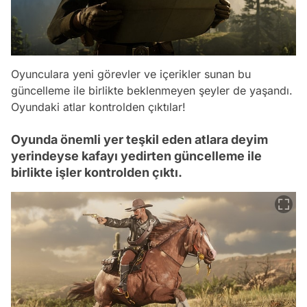
Oyunculara yeni görevler ve içerikler sunan bu
güncelleme ile birlikte beklenmeyen şeyler de yaşandı.
Oyundaki atlar kontrolden çıktılar!
Oyunda önemli yer teşkil eden atlara deyim
yerindeyse kafayı yedirten güncelleme ile
birlikte işler kontrolden çıktı.