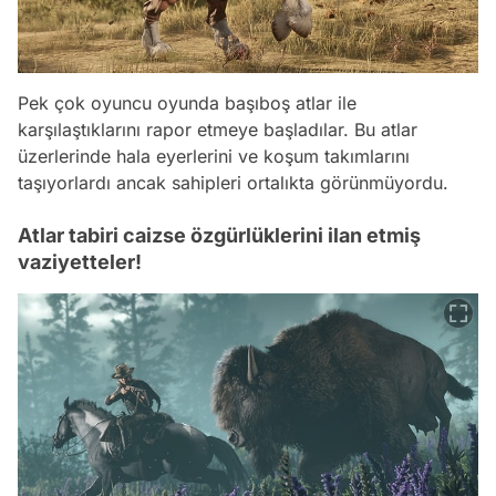
Pek çok oyuncu oyunda başıboş atlar ile
karşılaştıklarını rapor etmeye başladılar. Bu atlar
üzerlerinde hala eyerlerini ve koşum takımlarını
taşıyorlardı ancak sahipleri ortalıkta görünmüyordu.
Atlar tabiri caizse özgürlüklerini ilan etmiş
vaziyetteler!