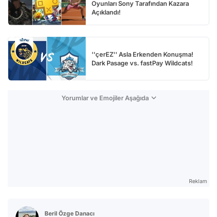
Oyunları Sony Tarafından Kazara
Açıklandı!
''çerEZ'' Asla Erkenden Konuşma!
Dark Pasage vs. fastPay Wildcats!
Yorumlar ve Emojiler Aşağıda
Reklam
Beril Özge Danacı