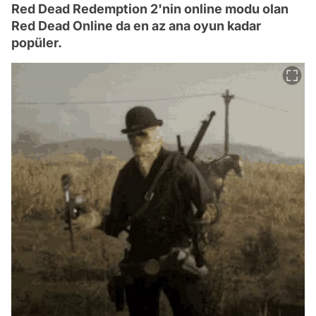
Red Dead Redemption 2'nin online modu olan
Red Dead Online da en az ana oyun kadar
popüler.