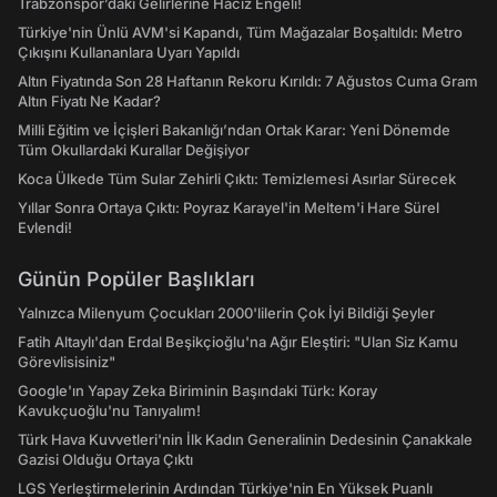
Trabzonspor’daki Gelirlerine Haciz Engeli!
Türkiye'nin Ünlü AVM'si Kapandı, Tüm Mağazalar Boşaltıldı: Metro
Çıkışını Kullananlara Uyarı Yapıldı
Altın Fiyatında Son 28 Haftanın Rekoru Kırıldı: 7 Ağustos Cuma Gram
Altın Fiyatı Ne Kadar?
Milli Eğitim ve İçişleri Bakanlığı’ndan Ortak Karar: Yeni Dönemde
Tüm Okullardaki Kurallar Değişiyor
Koca Ülkede Tüm Sular Zehirli Çıktı: Temizlemesi Asırlar Sürecek
Yıllar Sonra Ortaya Çıktı: Poyraz Karayel'in Meltem'i Hare Sürel
Evlendi!
Günün Popüler Başlıkları
Yalnızca Milenyum Çocukları 2000'lilerin Çok İyi Bildiği Şeyler
Fatih Altaylı'dan Erdal Beşikçioğlu'na Ağır Eleştiri: "Ulan Siz Kamu
Görevlisisiniz"
Google'ın Yapay Zeka Biriminin Başındaki Türk: Koray
Kavukçuoğlu'nu Tanıyalım!
Türk Hava Kuvvetleri'nin İlk Kadın Generalinin Dedesinin Çanakkale
Gazisi Olduğu Ortaya Çıktı
LGS Yerleştirmelerinin Ardından Türkiye'nin En Yüksek Puanlı